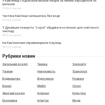
У Кам’янець-Подільській міській лікарні за липень народилося 56
малюків
10:24,
4 серпня
Частина Кам'янця залишилась без води
10:14,
4 серпня
У Дунаївцях планують "з нуля" збудувати котельню для освітнього
закладу
09:21,
3 серпня
На Камʼянеччині перейменували 6 вулиць
09:12,
3 серпня
Рубрики новин
Загальний розділ
Техніка
Здоров'я
Туризм
Нерухомість
Транспорт
Будівництво
Відпочинок
Розваги
Бізнес
Меблі
Спорт
Жіночий розділ
Інтернет
Культура
Економіка
Інтер'єр
Мода