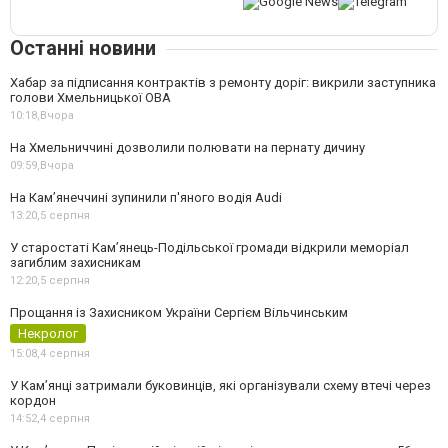
Останні новини
Хабар за підписання контрактів з ремонту доріг: викрили заступника
голови Хмельницької ОВА
10:18,
Вчора
На Хмельниччині дозволили полювати на пернату дичину
09:59,
Вчора
На Камʼянеччині зупинили п'яного водія Audi
13:20,
5 серпня
У старостаті Кам’янець-Подільської громади відкрили меморіал
загиблим захисникам
12:20,
5 серпня
Прощання із Захисником України Сергієм Вільчинським
Некролог
15:08,
4 серпня
У Кам’янці затримали буковинців, які організували схему втечі через
кордон
14:52,
4 серпня