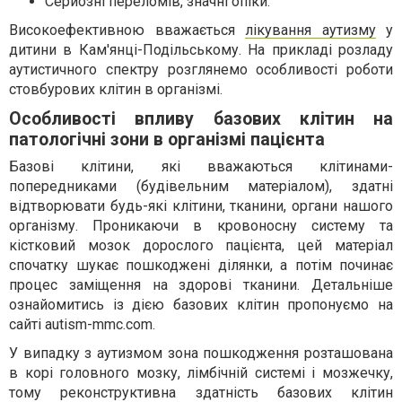
Серйозні переломів, значні опіки.
Високоефективною вважається
лікування аутизму
у
дитини в Кам'янці-Подільському. На прикладі розладу
аутистичного спектру розглянемо особливості роботи
стовбурових клітин в організмі.
Особливості впливу базових клітин на
патологічні зони в організмі пацієнта
Базові клітини, які вважаються клітинами-
попередниками (будівельним матеріалом), здатні
відтворювати будь-які клітини, тканини, органи нашого
організму. Проникаючи в кровоносну систему та
кістковий мозок дорослого пацієнта, цей матеріал
спочатку шукає пошкоджені ділянки, а потім починає
процес заміщення на здорові тканини. Детальніше
ознайомитись із дією базових клітин пропонуємо на
сайті autism-mmc.com.
У випадку з аутизмом зона пошкодження розташована
в корі головного мозку, лімбічній системі і мозжечку,
тому реконструктивна здатність базових клітин