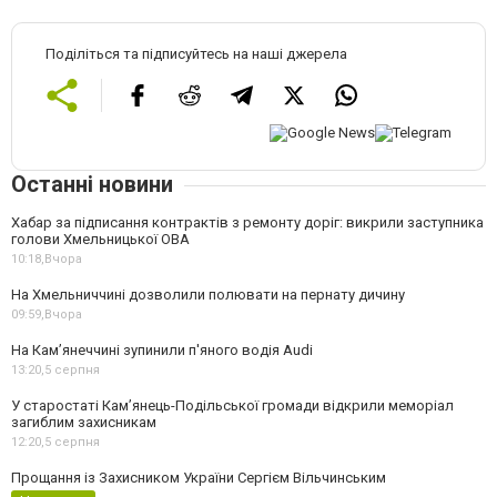
Поділіться та підписуйтесь на наші джерела
Останні новини
Хабар за підписання контрактів з ремонту доріг: викрили заступника
голови Хмельницької ОВА
10:18,
Вчора
На Хмельниччині дозволили полювати на пернату дичину
09:59,
Вчора
На Камʼянеччині зупинили п'яного водія Audi
13:20,
5 серпня
У старостаті Кам’янець-Подільської громади відкрили меморіал
загиблим захисникам
12:20,
5 серпня
Прощання із Захисником України Сергієм Вільчинським