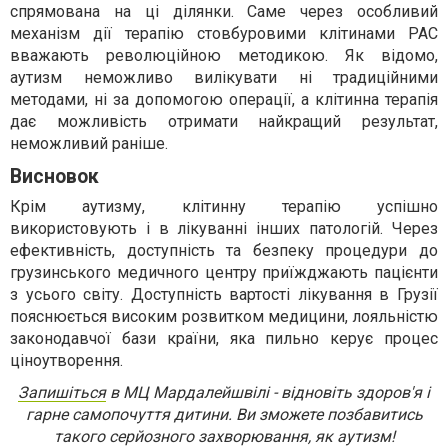
спрямована на ці ділянки. Саме через особливий
механізм дії терапію стовбуровими клітинами РАС
вважають революційною методикою. Як відомо,
аутизм неможливо вилікувати ні традиційними
методами, ні за допомогою операції, а клітинна терапія
дає можливість отримати найкращий результат,
неможливий раніше.
Висновок
Крім аутизму, клітинну терапію успішно
використовують і в лікуванні інших патологій. Через
ефективність, доступність та безпеку процедури до
грузинського медичного центру приїжджають пацієнти
з усього світу. Доступність вартості лікування в Грузії
пояснюється високим розвитком медицини, лояльністю
законодавчої бази країни, яка пильно керує процес
ціноутворення.
Запишіться
в МЦ Мардалейшвілі - відновіть здоров'я і
гарне самопочуття дитини. Ви зможете позбавитись
такого серйозного захворювання, як аутизм!