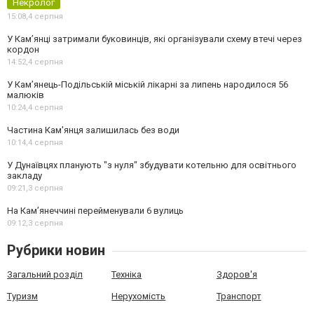
Некролог
15:08,
4 серпня
У Кам’янці затримали буковинців, які організували схему втечі через
кордон
14:52,
4 серпня
У Кам’янець-Подільській міській лікарні за липень народилося 56
малюків
10:24,
4 серпня
Частина Кам'янця залишилась без води
10:14,
4 серпня
У Дунаївцях планують "з нуля" збудувати котельню для освітнього
закладу
09:21,
3 серпня
На Камʼянеччині перейменували 6 вулиць
09:12,
3 серпня
Рубрики новин
Загальний розділ
Техніка
Здоров'я
Туризм
Нерухомість
Транспорт