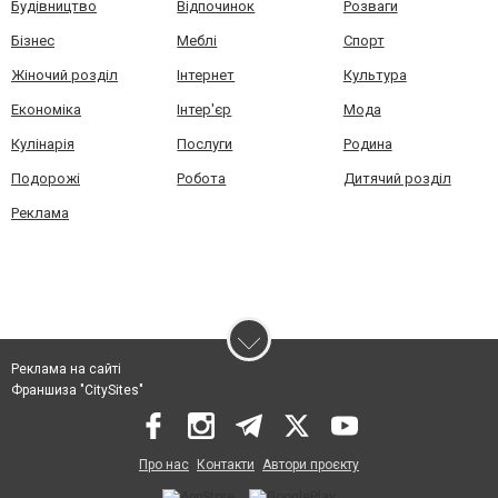
Будівництво
Відпочинок
Розваги
Бізнес
Меблі
Спорт
Жіночий розділ
Інтернет
Культура
Економіка
Інтер'єр
Мода
Кулінарія
Послуги
Родина
Подорожі
Робота
Дитячий розділ
Реклама
Реклама на сайті
Франшиза "CitySites"
Про нас
Контакти
Автори проєкту