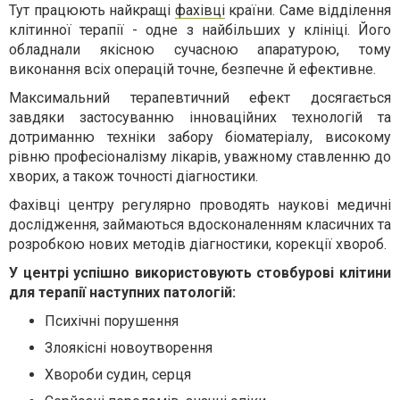
Тут працюють найкращі
фахівці
країни. Саме відділення
клітинної терапії - одне з найбільших у клініці. Його
обладнали якісною сучасною апаратурою, тому
виконання всіх операцій точне, безпечне й ефективне.
Максимальний терапевтичний ефект досягається
завдяки застосуванню інноваційних технологій та
дотриманню техніки забору біоматеріалу, високому
рівню професіоналізму лікарів, уважному ставленню до
хворих, а також точності діагностики.
Фахівці центру регулярно проводять наукові медичні
дослідження, займаються вдосконаленням класичних та
розробкою нових методів діагностики, корекції хвороб.
У центрі успішно використовують стовбурові клітини
для терапії наступних патологій:
Психічні порушення
Злоякісні новоутворення
Хвороби судин, серця