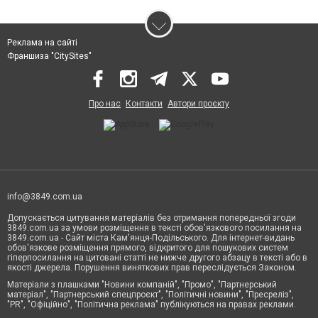
Реклама на сайті
Франшиза "CitySites"
Про нас
Контакти
Автори проєкту
info@3849.com.ua
Допускається цитування матеріалів без отримання попередньої згоди
3849.com.ua за умови розміщення в тексті обов'язкового посилання на
3849.com.ua - Сайт міста Кам'янця-Подільського. Для інтернет-видань
обов'язкове розміщення прямого, відкритого для пошукових систем
гіперпосилання на цитовані статті не нижче другого абзацу в тексті або в
якості джерела. Порушення виняткових прав переслідується Законом.
Матеріали з плашками "Новини компаній", "Промо", "Партнерський
матеріал", "Партнерський спецпроєкт", "Політичні новини", "Пресреліз",
"PR", "Офіційно", "Політична реклама" публікуються на правах реклами.