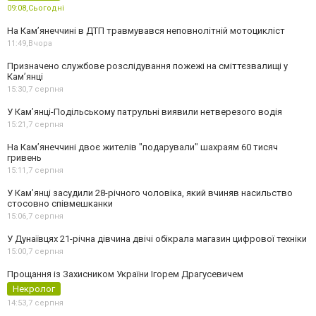
09:08,
Сьогодні
На Кам’янеччині в ДТП травмувався неповнолітній мотоцикліст
11:49,
Вчора
Призначено службове розслідування пожежі на сміттєзвалищі у
Кам’янці
15:30,
7 серпня
У Кам’янці-Подільському патрульні виявили нетверезого водія
15:21,
7 серпня
На Камʼянеччині двоє жителів "подарували" шахраям 60 тисяч
гривень
15:11,
7 серпня
У Камʼянці засудили 28-річного чоловіка, який вчиняв насильство
стосовно співмешканки
15:06,
7 серпня
У Дунаївцях 21-річна дівчина двічі обікрала магазин цифрової техніки
15:00,
7 серпня
Прощання із Захисником України Ігорем Драгусевичем
Некролог
14:53,
7 серпня