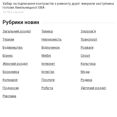
Хабар за підписання контрактів з ремонту доріг: викрили заступника
голови Хмельницької ОВА
10:18,
6 серпня
Рубрики новин
Загальний розділ
Техніка
Здоров'я
Туризм
Нерухомість
Транспорт
Будівництво
Відпочинок
Розваги
Бізнес
Меблі
Спорт
Жіночий розділ
Інтернет
Культура
Економіка
Інтер'єр
Мода
Кулінарія
Послуги
Родина
Подорожі
Робота
Дитячий розділ
Реклама