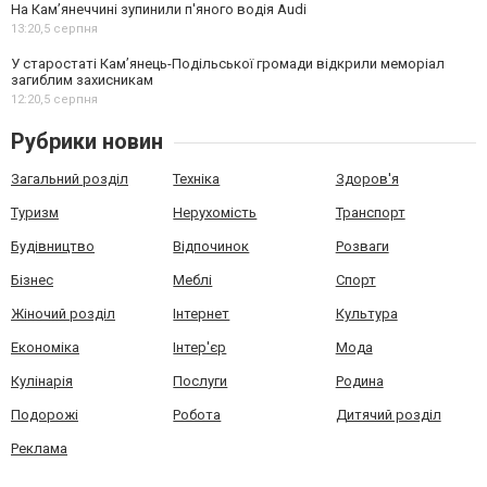
На Камʼянеччині зупинили п'яного водія Audi
13:20,
5 серпня
У старостаті Кам’янець-Подільської громади відкрили меморіал
загиблим захисникам
12:20,
5 серпня
Рубрики новин
Загальний розділ
Техніка
Здоров'я
Туризм
Нерухомість
Транспорт
Будівництво
Відпочинок
Розваги
Бізнес
Меблі
Спорт
Жіночий розділ
Інтернет
Культура
Економіка
Інтер'єр
Мода
Кулінарія
Послуги
Родина
Подорожі
Робота
Дитячий розділ
Реклама