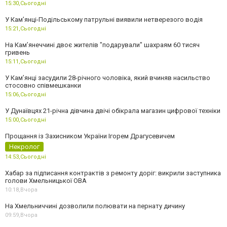
15:30,
Сьогодні
У Кам’янці-Подільському патрульні виявили нетверезого водія
15:21,
Сьогодні
На Камʼянеччині двоє жителів "подарували" шахраям 60 тисяч
гривень
15:11,
Сьогодні
У Камʼянці засудили 28-річного чоловіка, який вчиняв насильство
стосовно співмешканки
15:06,
Сьогодні
У Дунаївцях 21-річна дівчина двічі обікрала магазин цифрової техніки
15:00,
Сьогодні
Прощання із Захисником України Ігорем Драгусевичем
Некролог
14:53,
Сьогодні
Хабар за підписання контрактів з ремонту доріг: викрили заступника
голови Хмельницької ОВА
10:18,
Вчора
На Хмельниччині дозволили полювати на пернату дичину
09:59,
Вчора