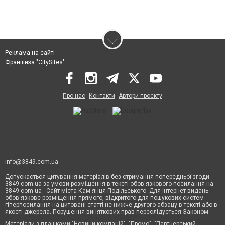
Реклама на сайті
Франшиза "CitySites"
Про нас
Контакти
Автори проєкту
info@3849.com.ua
Допускається цитування матеріалів без отримання попередньої згоди
3849.com.ua за умови розміщення в тексті обов'язкового посилання на
3849.com.ua - Сайт міста Кам'янця-Подільського. Для інтернет-видань
обов'язкове розміщення прямого, відкритого для пошукових систем
гіперпосилання на цитовані статті не нижче другого абзацу в тексті або в
якості джерела. Порушення виняткових прав переслідується Законом.
Матеріали з плашками "Новини компаній", "Промо", "Партнерський