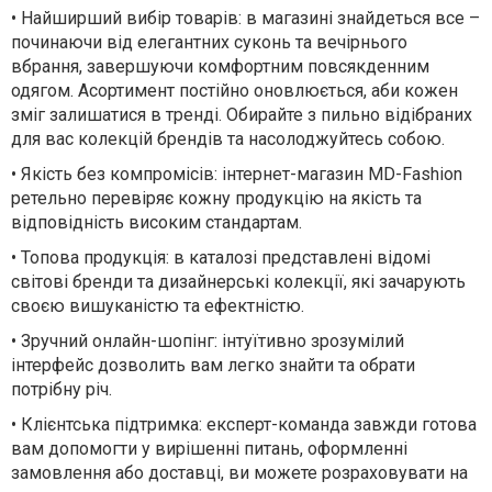
• Найширший вибір товарів: в магазині знайдеться все –
починаючи від елегантних суконь та вечірнього
вбрання, завершуючи комфортним повсякденним
одягом. Асортимент постійно оновлюється, аби кожен
зміг залишатися в тренді. Обирайте з пильно відібраних
для вас колекцій брендів та насолоджуйтесь собою.
• Якість без компромісів: інтернет-магазин MD-Fashion
ретельно перевіряє кожну продукцію на якість та
відповідність високим стандартам.
• Топова продукція: в каталозі представлені відомі
світові бренди та дизайнерські колекції, які зачарують
своєю вишуканістю та ефектністю.
• Зручний онлайн-шопінг: інтуїтивно зрозумілий
інтерфейс дозволить вам легко знайти та обрати
потрібну річ.
• Клієнтська підтримка: експерт-команда завжди готова
вам допомогти у вирішенні питань, оформленні
замовлення або доставці, ви можете розраховувати на