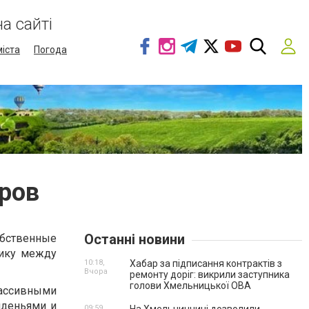
а сайті
міста
Погода
еров
Останні новини
обственные
тику между
10:18,
Хабар за підписання контрактів з
Вчора
ремонту доріг: викрили заступника
голови Хмельницької ОВА
массивными
иденьями и
09:59,