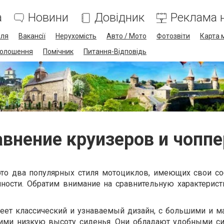
а
Новини
Довідник
Реклама н
лля
Вакансії
Нерухомість
Авто / Мото
Фотозвіти
Карта 
олошення
Помічник
Питання-Відповідь
внение круизеров и чопп
это два популярных стиля мотоциклов, имеющих свои с
нности. Обратим внимание на сравнительную характерис
ет классический и узнаваемый дизайн, с большими и 
ми низкую высоту сиденья. Они обладают удобными с