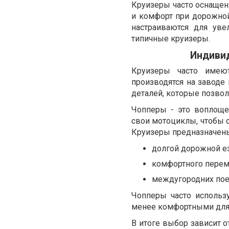
Круизеры часто оснаще
и комфорт при дорожной
настраиваются для ув
типичные круизеры.
Индивид
Круизеры часто имеют
производятся на заводе
деталей, которые позво
Чопперы - это воплоще
свои мотоциклы, чтобы с
Круизеры предназначены
долгой дорожной е
комфортного перем
междугородних пое
Чопперы часто использ
менее комфортными для 
В итоге выбор зависит о