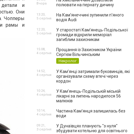
На Хмельниччині дозволили
Вчора
 детали и
полювати на пернату дичину
остью. Они
13:20,
На Камʼянеччині зупинили п'яного
а. Чопперы
5 серпня
водія Audi
ти рамы и
12:20,
У старостаті Кам’янець-Подільської
5 серпня
громади відкрили меморіал
загиблим захисникам
15:08,
Прощання із Захисником України
4 серпня
Сергієм Вільчинським
Некролог
14:52,
У Кам’янці затримали буковинців, які
4 серпня
організували схему втечі через
кордон
10:24,
У Кам’янець-Подільській міській
4 серпня
лікарні за липень народилося 56
малюків
10:14,
Частина Кам'янця залишилась без
4 серпня
води
09:21,
У Дунаївцях планують "з нуля"
3 серпня
збудувати котельню для освітнього