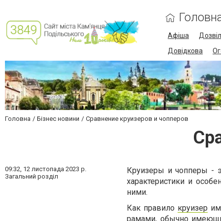
Головн
Афіша
Дозві
Довідкова
Ог
Головна
Бізнес новини
Сравнение круизеров и чопперов
Сра
09:32,
12 листопада 2023 р.
Круизеры и чопперы - 
Загальний розділ
характеристики и особе
ними.
Как правило
круизер
име
рамами, обычно имеющи