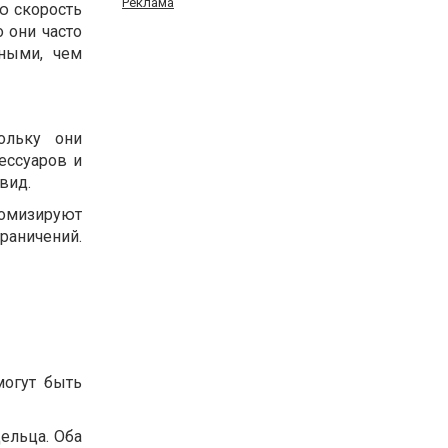
Реклама
ю скорость
 они часто
ными, чем
ольку они
ессуаров и
вид.
томизируют
граничений.
могут быть
ельца. Оба