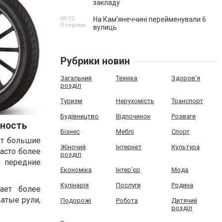
закладу
09:12,
На Камʼянеччині перейменували 6
3 серпня
вулиць
Рубрики новин
Загальний
Техніка
Здоров'я
розділ
Туризм
Нерухомість
Транспорт
Будівництво
Відпочинок
Розваги
ьность
Бізнес
Меблі
Спорт
ют большие
Жіночий
Інтернет
Культура
асто более
розділ
е передние
Економіка
Інтер'єр
Мода
Кулінарія
Послуги
Родина
ает более
атые рули,
Подорожі
Робота
Дитячий
розділ