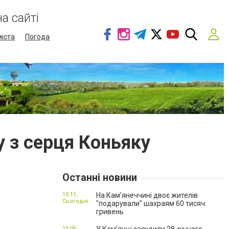
а сайті
міста
Погода
у з серця Коньяку
Останні новини
15:11,
На Камʼянеччині двоє жителів
Сьогодні
"подарували" шахраям 60 тисяч
гривень
15:06,