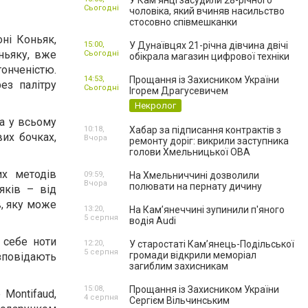
У Камʼянці засудили 28-річного
Сьогодні
чоловіка, який вчиняв насильство
стосовно співмешканки
оні Коньяк,
15:00,
У Дунаївцях 21-річна дівчина двічі
ньяку, вже
Сьогодні
обікрала магазин цифрової техніки
онченістю.
14:53,
Прощання із Захисником України
ез палітру
Сьогодні
Ігорем Драгусевичем
Некролог
ма у всьому
10:18,
Хабар за підписання контрактів з
их бочках,
Вчора
ремонту доріг: викрили заступника
голови Хмельницької ОВА
их методів
09:59,
На Хмельниччині дозволили
Вчора
полювати на пернату дичину
яків – від
в, яку може
13:20,
На Камʼянеччині зупинили п'яного
5 серпня
водія Audi
 себе ноти
12:20,
У старостаті Кам’янець-Подільської
5 серпня
громади відкрили меморіал
озповідають
загиблим захисникам
15:08,
Прощання із Захисником України
Montifaud,
4 серпня
Сергієм Вільчинським