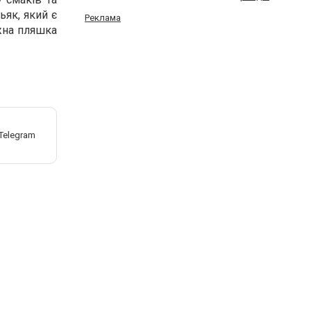
ьяк, який є
Реклама
жна пляшка