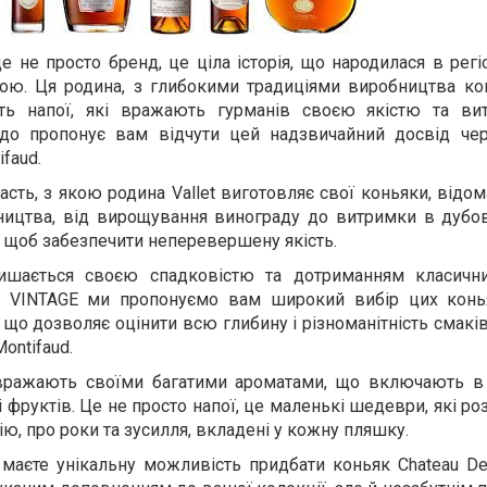
е не просто бренд, це ціла історія, що народилася в регі
ою. Ця родина, з глибокими традиціями виробництва ко
ть напої, які вражають гурманів своєю якістю та вит
до пропонує вам відчути цей надзвичайний досвід чер
faud.
асть, з якою родина Vallet виготовляє свої коньяки, відо
бництва, від вирощування винограду до витримки в дубов
 щоб забезпечити неперевершену якість.
пишається своєю спадковістю та дотриманням класичн
У VINTAGE ми пропонуємо вам широкий вибір цих конь
 що дозволяє оцінити всю глибину і різноманітність смакі
ontifaud.
вражають своїми багатими ароматами, що включають в
в і фруктів. Це не просто напої, це маленькі шедеври, які р
ію, про роки та зусилля, вкладені у кожну пляшку.
маєте унікальну можливість придбати коньяк Chateau De 