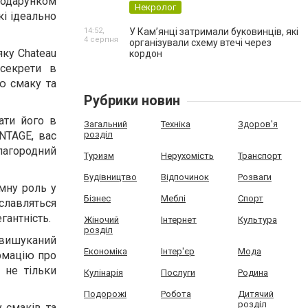
подарунком
Некролог
кі ідеально
14:52,
У Кам’янці затримали буковинців, які
4 серпня
організували схему втечі через
яку Chateau
кордон
секрети в
ю смаку та
Рубрики новин
ати його в
Загальний
Техніка
Здоров'я
INTAGE, вас
розділ
благородний
Туризм
Нерухомість
Транспорт
Будівництво
Відпочинок
Розваги
ємну роль у
Бізнес
Меблі
Спорт
 славляться
гантність.
Жіночий
Інтернет
Культура
розділ
 вишуканий
Економіка
Інтер'єр
Мода
рмацію про
 не тільки
Кулінарія
Послуги
Родина
Подорожі
Робота
Дитячий
розділ
 смаків та