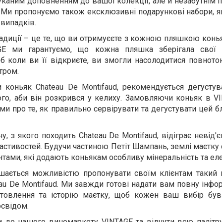
каним доповненням до вашої колекції, але й незабутнім 
. Ми пропонуємо також ексклюзивні подарункові набори, я
 випадків.
традиції – це те, що ви отримуєєте з кожною пляшкою конь
AGE ми гарантуємо, що кожна пляшка зберігала свої 
б коли ви її відкриєте, ви змогли насолодитися повното
тром.
 коньяк Chateau De Montifaud, рекомендується дегустув
ого, аби він розкрився у келиху. Замовляючи коньяк в V
и про те, як правильно сервірувати та дегустувати цей 
у, з якого походить Chateau De Montifaud, відіграє невід'
стивостей. Будучи частиною Петіт Шампань, землі маєтку
тами, які додають коньякам особливу мінеральність та еле
шається можливістю пропонувати своїм клієнтам такий
au De Montifaud. Ми завжди готові надати вам повну інфо
отовлення та історію маєтку, щоб кожен ваш вибір був
освідом.
и до нашого виномаркету VINTAGE та відчути всю палітру