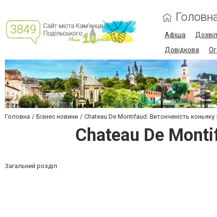
Головн
Афіша
Дозві
Довідкова
Ог
Головна
Бізнес новини
Chateau De Montifaud: Витонченість коньяку
Chateau De Monti
Загальний розділ