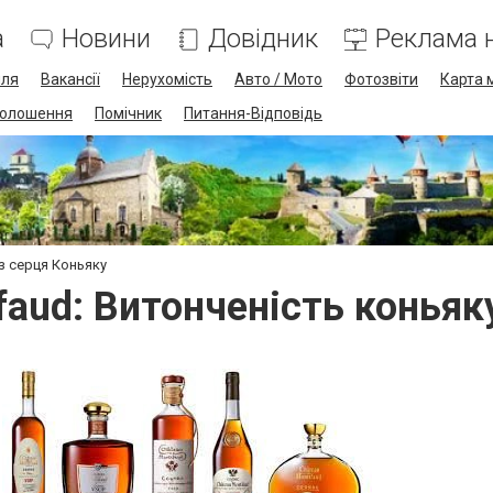
а
Новини
Довідник
Реклама н
лля
Вакансії
Нерухомість
Авто / Мото
Фотозвіти
Карта 
олошення
Помічник
Питання-Відповідь
 з серця Коньяку
faud: Витонченість коньяк