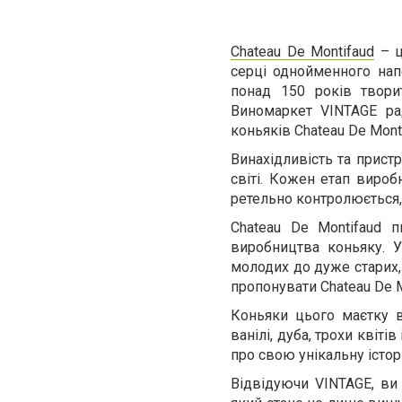
Chateau De Montifaud
– ц
серці однойменного нап
понад 150 років твори
Виномаркет VINTAGE ра
коньяків Chateau De Monti
Винахідливість та пристр
світі. Кожен етап виро
ретельно контролюється,
Chateau De Montifaud 
виробництва коньяку. 
молодих до дуже старих,
пропонувати Chateau De M
Коньяки цього маєтку 
ванілі, дуба, трохи квіті
про свою унікальну істор
Відвідуючи VINTAGE, ви 