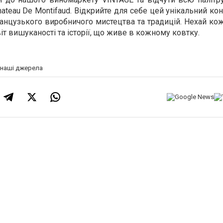
hateau De Montifaud. Відкрийте для себе цей унікальний кон
анцузького виробничого мистецтва та традицій. Нехай ко
віт вишуканості та історії, що живе в кожному ковтку.
а наші джерела