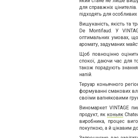
який стане не лише вишу
для справжніх цінителів
підходять для особливих
Вишуканість, якість та 
De Montifaud. У VINT
оптимальних умовах, що
аромату, задуманих майс
Щоб повноцінно оцінити
спокої, даючи час для т
також порадують знанням
напій.
Теруар коньячного регіон
формуванні смакових вла
своїми вапняковими грун
Виномаркет VINTAGE пи
продукт, як
коньяк
Chate
виробника, процес виг
покупкою, а й цікавим д
Запрошуємо вас завітат