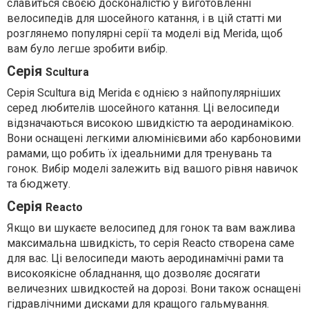
славиться своєю досконалістю у виготовленні
велосипедів для шосейного катання, і в цій статті ми
розглянемо популярні серії та моделі від Merida, щоб
вам було легше зробити вибір.
Серія
Scultura
Серія Scultura від Merida є однією з найпопулярніших
серед любителів шосейного катання. Ці велосипеди
відзначаються високою швидкістю та аеродинамікою.
Вони оснащені легкими алюмінієвими або карбоновими
рамами, що робить їх ідеальними для тренувань та
гонок. Вибір моделі залежить від вашого рівня навичок
та бюджету.
Серія
Reacto
Якщо ви шукаєте велосипед для гонок та вам важлива
максимальна швидкість, то серія Reacto створена саме
для вас. Ці велосипеди мають аеродинамічні рами та
високоякісне обладнання, що дозволяє досягати
величезних швидкостей на дорозі. Вони також оснащені
гідравлічними дисками для кращого гальмування.