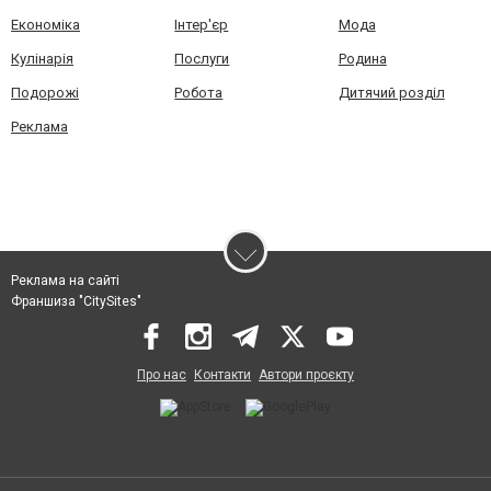
Економіка
Інтер'єр
Мода
Кулінарія
Послуги
Родина
Подорожі
Робота
Дитячий розділ
Реклама
Реклама на сайті
Франшиза "CitySites"
Про нас
Контакти
Автори проєкту