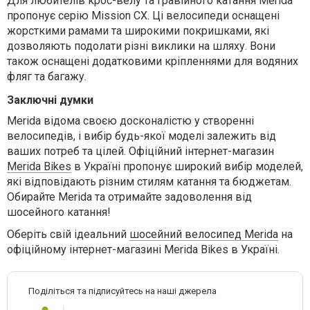
Для любителів крос-велу та гравійного катання Merida
пропонує серію Mission CX. Ці велосипеди оснащені
жорсткими рамами та широкими покришками, які
дозволяють подолати різні виклики на шляху. Вони
також оснащені додатковими кріпленнями для водяних
фляг та багажу.
Заключні думки
Merida відома своєю досконалістю у створенні
велосипедів, і вибір будь-якої моделі залежить від
ваших потреб та цілей. Офіційний інтернет-магазин
Merida Bikes
в Україні пропонує широкий вибір моделей,
які відповідають різним стилям катання та бюджетам.
Обирайте Merida та отримайте задоволення від
шосейного катання!
Оберіть свій ідеальний
шосейний велосипед Merida
на
офіційному інтернет-магазині Merida Bikes в Україні.
Поділіться та підписуйтесь на наші джерела