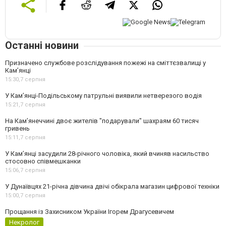
Останні новини
Призначено службове розслідування пожежі на сміттєзвалищі у
Кам’янці
15:30,
7 серпня
У Кам’янці-Подільському патрульні виявили нетверезого водія
15:21,
7 серпня
На Камʼянеччині двоє жителів "подарували" шахраям 60 тисяч
гривень
15:11,
7 серпня
У Камʼянці засудили 28-річного чоловіка, який вчиняв насильство
стосовно співмешканки
15:06,
7 серпня
У Дунаївцях 21-річна дівчина двічі обікрала магазин цифрової техніки
15:00,
7 серпня
Прощання із Захисником України Ігорем Драгусевичем
Некролог