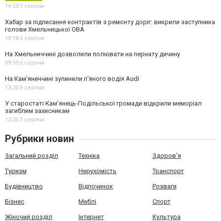
14:53,
7 серпня
Хабар за підписання контрактів з ремонту доріг: викрили заступника
голови Хмельницької ОВА
10:18,
6 серпня
На Хмельниччині дозволили полювати на пернату дичину
09:59,
6 серпня
На Камʼянеччині зупинили п'яного водія Audi
13:20,
5 серпня
У старостаті Кам’янець-Подільської громади відкрили меморіал
загиблим захисникам
12:20,
5 серпня
Рубрики новин
Загальний розділ
Техніка
Здоров'я
Туризм
Нерухомість
Транспорт
Будівництво
Відпочинок
Розваги
Бізнес
Меблі
Спорт
Жіночий розділ
Інтернет
Культура