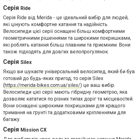
Серія
Ride
Серія Ride від Merida - це ідеальний вибір для людей,
які цінують комфортне катання та надійність.
Велосипеди цієї серії оснащені більш комфортними
геометричними рішеннями та широкими покришками,
які роблять катання більш плавним та приємним. Вони
також підходять для довгих велопрогулянок.
Серія
Silex
Якщо ви шукаєте універсальний велосипед, який би був
готовий до будь-яких пригод, то серія Silex
(
https://merida-bikes.com.ua/silex/
) це ваш вибір.
Велосипеди цієї серії мають гібридну геометрію, яка
дозволяє кататися по різних типах доріг та місцевостей.
Вони оснащені широкими покришками для кращого
тримання на грунті та додатковими кріпленнями для
багажу.
Серія
Mission CX