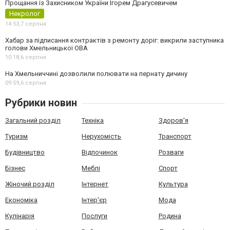
Прощання із Захисником України Ігорем Драгусевичем
Некролог
14:53,
7 серпня
Хабар за підписання контрактів з ремонту доріг: викрили заступника
голови Хмельницької ОВА
10:18,
6 серпня
На Хмельниччині дозволили полювати на пернату дичину
09:59,
6 серпня
Рубрики новин
Загальний розділ
Техніка
Здоров'я
Туризм
Нерухомість
Транспорт
Будівництво
Відпочинок
Розваги
Бізнес
Меблі
Спорт
Жіночий розділ
Інтернет
Культура
Економіка
Інтер'єр
Мода
Кулінарія
Послуги
Родина