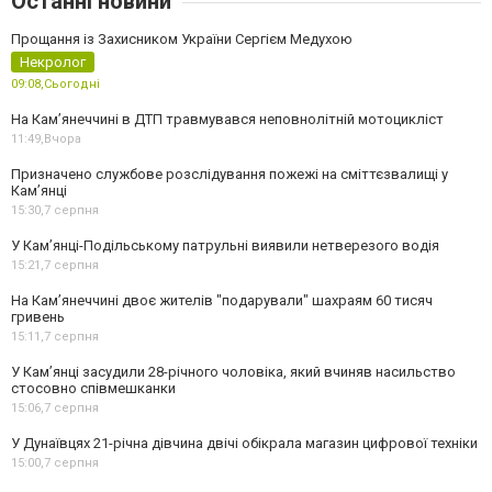
Останні новини
Прощання із Захисником України Сергієм Медухою
Некролог
09:08,
Сьогодні
На Кам’янеччині в ДТП травмувався неповнолітній мотоцикліст
11:49,
Вчора
Призначено службове розслідування пожежі на сміттєзвалищі у
Кам’янці
15:30,
7 серпня
У Кам’янці-Подільському патрульні виявили нетверезого водія
15:21,
7 серпня
На Камʼянеччині двоє жителів "подарували" шахраям 60 тисяч
гривень
15:11,
7 серпня
У Камʼянці засудили 28-річного чоловіка, який вчиняв насильство
стосовно співмешканки
15:06,
7 серпня
У Дунаївцях 21-річна дівчина двічі обікрала магазин цифрової техніки
15:00,
7 серпня