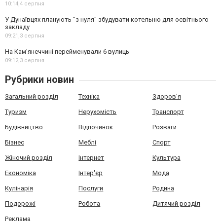
10:14,
4 серпня
У Дунаївцях планують "з нуля" збудувати котельню для освітнього
закладу
09:21,
3 серпня
На Камʼянеччині перейменували 6 вулиць
09:12,
3 серпня
Рубрики новин
Загальний розділ
Техніка
Здоров'я
Туризм
Нерухомість
Транспорт
Будівництво
Відпочинок
Розваги
Бізнес
Меблі
Спорт
Жіночий розділ
Інтернет
Культура
Економіка
Інтер'єр
Мода
Кулінарія
Послуги
Родина
Подорожі
Робота
Дитячий розділ
Реклама