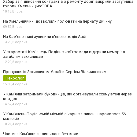
Хабар за підписання контрактів з ремонту доріг: викрили заступника
голови Хмельницької ОВА
10:18,
Вчора
На Хмельниччині дозволили полювати на пернату дичину
09:59,
Вчора
На Камʼянеччині зупинили п'яного водія Audi
13:20,
5 серпня
У старостаті Кам’янець-Подільської громади відкрили меморіал
загиблим захисникам
12:20,
5 серпня
Прощання із Захисником України Сергієм Вільчинським
Некролог
15:08,
4 серпня
У Кам’янці затримали буковинців, які організували схему втечі через
кордон
14:52,
4 серпня
У Кам’янець-Подільській міській лікарні за липень народилося 56
малюків
10:24,
4 серпня
Частина Кам'янця залишилась без води