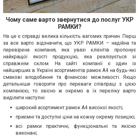
Чому саме варто звернутися до послуг УКР
РАМКИ?
На це є справді велика кількість вагомих причин. Перш
за все варто відзначити, що УКР РАМКИ – надійна та
перевірена компанія, яка увазі клієнтів пропонує
найкращої якості продукцію, яка реалізується зі
справжнім склом. На сайті компанії є один із
найширших в Україні асортиментів рамок А4 на будь-які
смакові вподобання та фінансові можливості. Якщо
детальніше говорити про переваги співпраці з цією
компанією, то звісно ж окремо в їх переліку варто
виділити наступні:
широкий асортимент рамок А4 високої якості;
приємні та доступні ціни на кожну окрему позицію;
всі рамки практичні, функціональні та якісно
виконані;