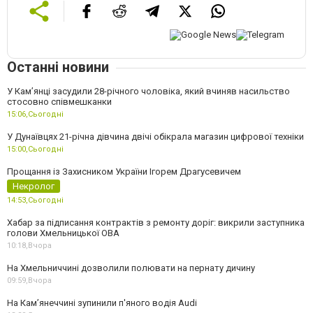
Останні новини
У Камʼянці засудили 28-річного чоловіка, який вчиняв насильство
стосовно співмешканки
15:06,
Сьогодні
У Дунаївцях 21-річна дівчина двічі обікрала магазин цифрової техніки
15:00,
Сьогодні
Прощання із Захисником України Ігорем Драгусевичем
Некролог
14:53,
Сьогодні
Хабар за підписання контрактів з ремонту доріг: викрили заступника
голови Хмельницької ОВА
10:18,
Вчора
На Хмельниччині дозволили полювати на пернату дичину
09:59,
Вчора
На Камʼянеччині зупинили п'яного водія Audi