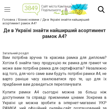
Головна
Бізнес новини
Де в Україні знайти найширший
асортимент рамок А4?
Де в Україні знайти найширший асортимент
рамок А4?
Загальний розділ
Вам потрібна зручна та красива рамка для диплома?
Хотіли б знайти таку продукцію як рамка для грамот чи
може вам потрібна рамка для сертифікатів? Незалежно
від того, для чого саме вам будуть потрібні рамки А4, не
варто раніше часу хвилюватися про те, що для їх
придбання вам доведеться переплачувати.
Купити рамки А4 сьогодні можна за більш ніж
доступними та справді приємними цінами. Зокрема в
Україні це можна зробити в інтернет-магазині УКР
РАМКИ, чий офіційний онлайн-сайт розташований за