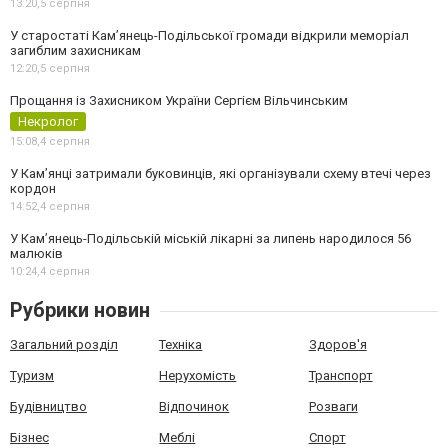
13:20,
5 серпня
У старостаті Кам’янець-Подільської громади відкрили меморіал
загиблим захисникам
12:20,
5 серпня
Прощання із Захисником України Сергієм Вільчинським
Некролог
15:08,
4 серпня
У Кам’янці затримали буковинців, які організували схему втечі через
кордон
14:52,
4 серпня
У Кам’янець-Подільській міській лікарні за липень народилося 56
малюків
10:24,
4 серпня
Рубрики новин
Загальний розділ
Техніка
Здоров'я
Туризм
Нерухомість
Транспорт
Будівництво
Відпочинок
Розваги
Бізнес
Меблі
Спорт