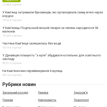
15:08,
4 серпня
У Кам’янці затримали буковинців, які організували схему втечі через
кордон
14:52,
4 серпня
У Кам’янець-Подільській міській лікарні за липень народилося 56
малюків
10:24,
4 серпня
Частина Кам'янця залишилась без води
10:14,
4 серпня
У Дунаївцях планують "з нуля" збудувати котельню для освітнього
закладу
09:21,
3 серпня
На Камʼянеччині перейменували 6 вулиць
09:12,
3 серпня
Рубрики новин
Загальний розділ
Техніка
Здоров'я
Туризм
Нерухомість
Транспорт