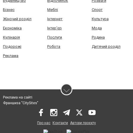
Будівництво
Відпочинок
Розваги
Бізнес
Меблі
Спорт
Жіночий розділ
Інтернет
Культура
Економіка
Інтер'єр
Мода
Кулінарія
Послуги
Родина
Подорожі
Робота
Дитячий розділ
Реклама
Реклама на сайті
Франшиза "CitySites"
Про нас
Контакти
Автори проєкту