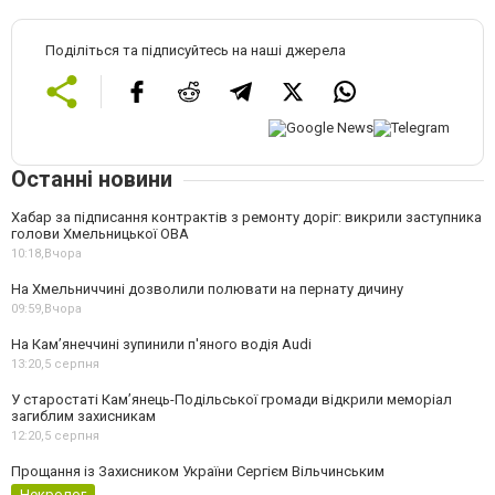
Поділіться та підписуйтесь на наші джерела
Останні новини
Хабар за підписання контрактів з ремонту доріг: викрили заступника
голови Хмельницької ОВА
10:18,
Вчора
На Хмельниччині дозволили полювати на пернату дичину
09:59,
Вчора
На Камʼянеччині зупинили п'яного водія Audi
13:20,
5 серпня
У старостаті Кам’янець-Подільської громади відкрили меморіал
загиблим захисникам
12:20,
5 серпня
Прощання із Захисником України Сергієм Вільчинським
Некролог