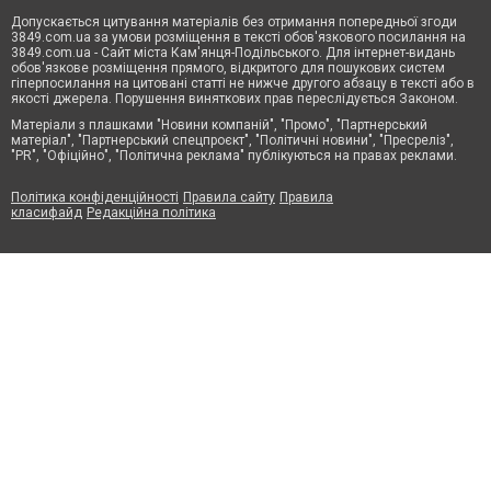
Допускається цитування матеріалів без отримання попередньої згоди
3849.com.ua за умови розміщення в тексті обов'язкового посилання на
3849.com.ua - Сайт міста Кам'янця-Подільського. Для інтернет-видань
обов'язкове розміщення прямого, відкритого для пошукових систем
гіперпосилання на цитовані статті не нижче другого абзацу в тексті або в
якості джерела. Порушення виняткових прав переслідується Законом.
Матеріали з плашками "Новини компаній", "Промо", "Партнерський
матеріал", "Партнерський спецпроєкт", "Політичні новини", "Пресреліз",
"PR", "Офіційно", "Політична реклама" публікуються на правах реклами.
Політика конфіденційності
Правила сайту
Правила
класифайд
Редакційна політика