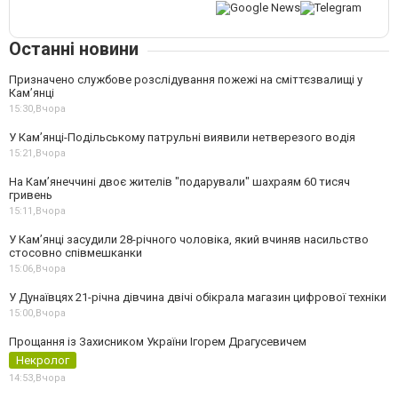
Останні новини
Призначено службове розслідування пожежі на сміттєзвалищі у
Кам’янці
15:30,
Вчора
У Кам’янці-Подільському патрульні виявили нетверезого водія
15:21,
Вчора
На Камʼянеччині двоє жителів "подарували" шахраям 60 тисяч
гривень
15:11,
Вчора
У Камʼянці засудили 28-річного чоловіка, який вчиняв насильство
стосовно співмешканки
15:06,
Вчора
У Дунаївцях 21-річна дівчина двічі обікрала магазин цифрової техніки
15:00,
Вчора
Прощання із Захисником України Ігорем Драгусевичем
Некролог
14:53,
Вчора