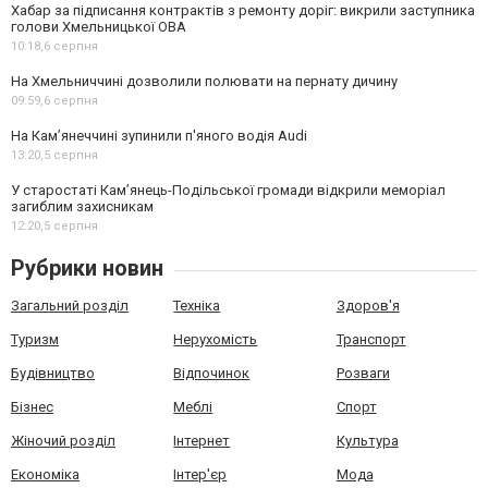
Хабар за підписання контрактів з ремонту доріг: викрили заступника
голови Хмельницької ОВА
10:18,
6 серпня
На Хмельниччині дозволили полювати на пернату дичину
09:59,
6 серпня
На Камʼянеччині зупинили п'яного водія Audi
13:20,
5 серпня
У старостаті Кам’янець-Подільської громади відкрили меморіал
загиблим захисникам
12:20,
5 серпня
Рубрики новин
Загальний розділ
Техніка
Здоров'я
Туризм
Нерухомість
Транспорт
Будівництво
Відпочинок
Розваги
Бізнес
Меблі
Спорт
Жіночий розділ
Інтернет
Культура
Економіка
Інтер'єр
Мода