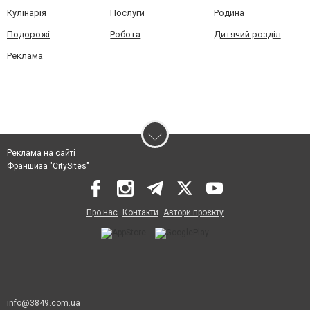
Кулінарія
Послуги
Родина
Подорожі
Робота
Дитячий розділ
Реклама
Реклама на сайті
Франшиза "CitySites"
Про нас
Контакти
Автори проєкту
info@3849.com.ua