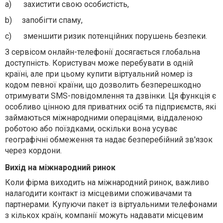
a)
захистити свою особистість,
b)
запобігти спаму,
c)
зменшити ризик потенційних порушень безпеки.
З сервісом онлайн-телефонії досягається глобальна
доступність. Користувач може перебувати в одній
країні, але при цьому купити віртуальний номер із
кодом певної країни, що дозволить безперешкодно
отримувати SMS-повідомлення та дзвінки. Ця функція є
особливо цінною для приватних осіб та підприємств, які
займаються міжнародними операціями, віддаленою
роботою або поїздками, оскільки вона усуває
географічні обмеження та надає безперебійний зв'язок
через кордони.
Вихід на міжнародний ринок
Коли фірма виходить на міжнародний ринок, важливо
налагодити контакт із місцевими споживачами та
партнерами. Купуючи пакет із віртуальними телефонами
з кількох країн, компанії можуть надавати місцевим