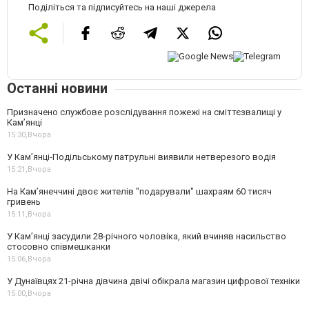
Поділіться та підписуйтесь на наші джерела
Останні новини
Призначено службове розслідування пожежі на сміттєзвалищі у
Кам’янці
15:30,
Вчора
У Кам’янці-Подільському патрульні виявили нетверезого водія
15:21,
Вчора
На Камʼянеччині двоє жителів "подарували" шахраям 60 тисяч
гривень
15:11,
Вчора
У Камʼянці засудили 28-річного чоловіка, який вчиняв насильство
стосовно співмешканки
15:06,
Вчора
У Дунаївцях 21-річна дівчина двічі обікрала магазин цифрової техніки
15:00,
Вчора