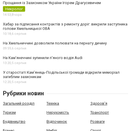
Прощання із Захисником України Ігорем Драгусевичем
Некролог
14:53,
Вчора
Хабар за підписання контрактів з ремонту доріг: викрили заступника
голови Хмельницької ОВА
10:18,
6 серпня
На Хмельниччині дозволили полювати на пернату дичину
09:59,
6 серпня
На Камʼянеччині зупинили п'яного водія Audi
13:20,
5 серпня
У старостаті Кам’янець-Подільської громади відкрили меморіал
загиблим захисникам
12:20,
5 серпня
Рубрики новин
Загальний розділ
Техніка
Здоров'я
Туризм
Нерухомість
Транспорт
Будівництво
Відпочинок
Розваги
Бізнес
Меблі
Спорт