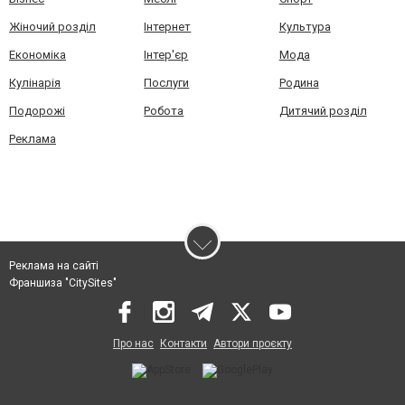
Жіночий розділ
Інтернет
Культура
Економіка
Інтер'єр
Мода
Кулінарія
Послуги
Родина
Подорожі
Робота
Дитячий розділ
Реклама
Реклама на сайті
Франшиза "CitySites"
Про нас
Контакти
Автори проєкту