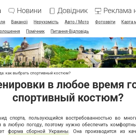
а
Новини
Довідник
Реклама н
лля
Вакансії
Нерухомість
Авто / Мото
Фотозвіти
Карта 
олошення
Помічник
Питання-Відповідь
да: как выбрать спортивный костюм?
нировки в любое время го
спортивный костюм?
ид спорта, пользующийся востребованностью во многи
я в любую погоду, поэтому нужно обеспечить комфортны
дет
форма сборной Украины
. Она производится из ка