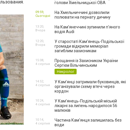
льзования.
голови Хмельницької ОВА
09:59,
На Хмельниччині дозволили
Сьогодні
полювати на пернату дичину
13:20,
На Камʼянеччині зупинили п'яного
Вчора
водія Audi
12:20,
У старостаті Кам’янець-Подільської
Вчора
громади відкрили меморіал
загиблим захисникам
15:08,
Прощання із Захисником України
4 серпня
Сергієм Вільчинським
Некролог
14:52,
У Кам’янці затримали буковинців, які
4 серпня
організували схему втечі через
кордон
10:24,
У Кам’янець-Подільській міській
4 серпня
лікарні за липень народилося 56
малюків
10:14,
Частина Кам'янця залишилась без
4 серпня
води