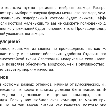
го костюма нужно правильно выбрать размер. Распрос
ают при выборе – покупка формы меньшего размера, чем 
Неправильно подобранный костюм будет снижать эффе
если костюм маленький, то вы не сможете полноценно дв
лнение упражнений будет неправильным. Производители,
орой указываются замеры.
пулярнее?
овок, костюмы из хлопка не производятся, так как м
скает влагу, и не может обеспечить удобства. Отдавать п
зносостойкой ткани. Эластичный материал не сковывает
я, и позволяет обеспечить воздухообмен. Популярностью 
ветствует критериям качества.
йнов
 костюмы разных оттенков, начиная от классических, и 
фиксации, на кофте и штанах должны быть манжеты. Ф
модели, сделанные в цветах команды, что п
идж. Если у вас любительская команда, то можно при
я. Но, не так важен дизайн, как качество, поэтому эк