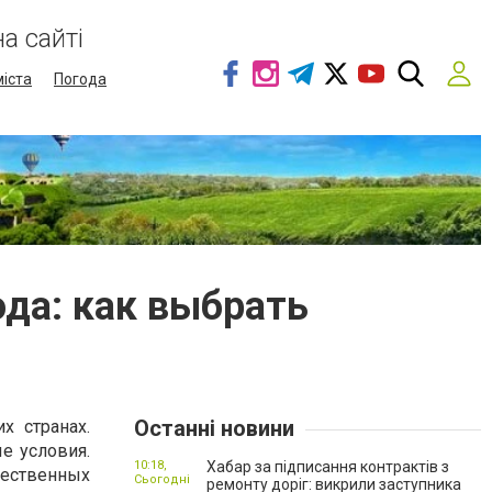
а сайті
міста
Погода
да: как выбрать
Останні новини
х странах.
е условия.
10:18,
Хабар за підписання контрактів з
чественных
Сьогодні
ремонту доріг: викрили заступника