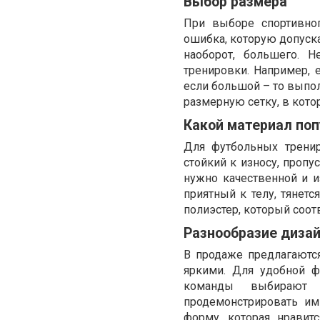
Выбор размера
При выборе спортивно
ошибка, которую допуск
наоборот, большего. 
тренировки. Например, 
если большой – то выпо
размерную сетку, в кот
Какой материал по
Для футбольных тренир
стойкий к износу, пропу
нужно качественной и и
приятный к телу, тянетс
полиэстер, который соот
Разнообразие диза
В продаже предлагаются
яркими. Для удобной 
команды выбирают 
продемонстрировать им
форму, которая нравитс