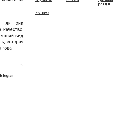
розділ
Реклама
ут ли они
 качество.
нешний вид
ь, которая
 года.