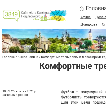
Головн
Афіша
Дозві
Довідкова
Ог
Головна
Бізнес новини
Комфортные тренировки в любое время го
Комфортные тре
10:53,
25 жовтня 2023 р.
Футбол – популярный в
Загальний розділ
Футболисты тренируютс
Для этой цели подой