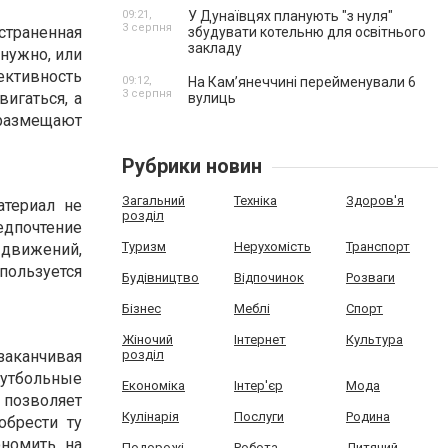
09:21,
У Дунаївцях планують "з нуля"
3 серпня
траненная
збудувати котельню для освітнього
закладу
нужно, или
ктивность
09:12,
На Камʼянеччині перейменували 6
3 серпня
игаться, а
вулиць
 размещают
Рубрики новин
Загальний
Техніка
Здоров'я
атериал не
розділ
редпочтение
Туризм
Нерухомість
Транспорт
 движений,
пользуется
Будівництво
Відпочинок
Розваги
Бізнес
Меблі
Спорт
Жіночий
Інтернет
Культура
заканчивая
розділ
утбольные
Економіка
Інтер'єр
Мода
озволяет
Кулінарія
Послуги
Родина
обрести ту
ономить на
Подорожі
Робота
Дитячий