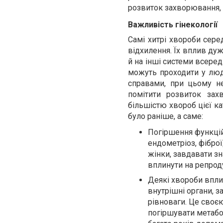
розвиток захворювання, я
Важливість гінекології
Самі хитрі хвороби сере
відхилення. Їх вплив дуж
й на інші системи всеред
можуть проходити у лю
справами, при цьому н
помітити розвиток зах
більшістю хвороб цієї ка
було раніше, а саме:
Погіршення функцій
ендометріоз, фіброї
жінки, завдавати зн
вплинути на репрод
Деякі хвороби впли
внутрішні органи, з
рівноваги. Це своє
погіршувати метабо