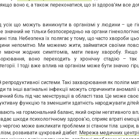
кщо воно є, а також переконатися, що зі здоров’ям все до
д усіх що можуть виникнути в організмі у людини – це гі
е значний не тільки безпосередньо на органи гінекологічно
ині тіла. Небезпека їх полягає у тому, що часто хвороби ць
дини непомітно. Ми можемо жити, займатися своїми пов
е маючи жодних симптомів, мати певну хворобу. Якщо
ворювання, воно переходить у хронічну стадію – та
тегорії. І тоді вже вплив на організм може бути значно гір
 репродуктивної системи. Такі захворювання як поліпи мат
ди та інші вагінальні інфекції можуть спричинити аномалії 
ачний біль під час менструації в області таза. Це може св
уктивну функцію та зменшити здатність народжувати дітей
вають на гормональний баланс, який окрім негативного вп
авдає шкоди психологічному здоров’ю, сприяє втраті емоці
ю чергою може викликати проблеми зі станом тіла: шкіри, в
лізм, розвивати цукровий діабет.
Мережа медичних центр