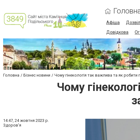
Головн
Афіша
Дозві
Довідкова
Ог
Головна
Бізнес новини
Чому гінекологія так важлива та як робити
Чому гінеколог
з
14:47,
24 жовтня 2023 р.
Здоров'я