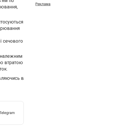
в’ям по
Реклама
рювання,
 стосуються
ворювання
ї сечового
а належним
ою втратою
ток.
являючись в