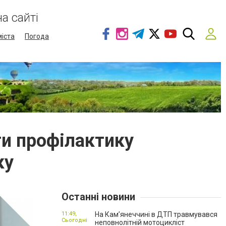
а сайті
міста
Погода
ти профілактику
ку
Останні новини
11:49,
На Кам’янеччині в ДТП травмувався
Сьогодні
неповнолітній мотоцикліст