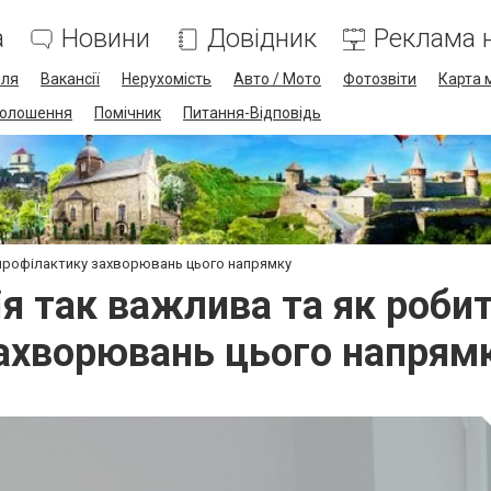
а
Новини
Довідник
Реклама н
лля
Вакансії
Нерухомість
Авто / Мото
Фотозвіти
Карта 
олошення
Помічник
Питання-Відповідь
 профілактику захворювань цього напрямку
ія так важлива та як роби
ахворювань цього напрям