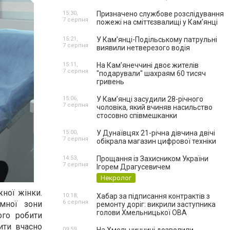
15:30,
Призначено службове розслідування
7 серпня
пожежі на сміттєзвалищі у Кам’янці
15:21,
У Кам’янці-Подільському патрульні
7 серпня
виявили нетверезого водія
15:11,
На Камʼянеччині двоє жителів
7 серпня
"подарували" шахраям 60 тисяч
гривень
15:06,
У Камʼянці засудили 28-річного
7 серпня
чоловіка, який вчиняв насильство
стосовно співмешканки
15:00,
У Дунаївцях 21-річна дівчина двічі
7 серпня
обікрала магазин цифрової техніки
14:53,
Прощання із Захисником України
7 серпня
Ігорем Драгусевичем
Некролог
жної жінки.
10:18,
Хабар за підписання контрактів з
6 серпня
мної зони
ремонту доріг: викрили заступника
голови Хмельницької ОВА
ого робити
ти вчасно
09:59,