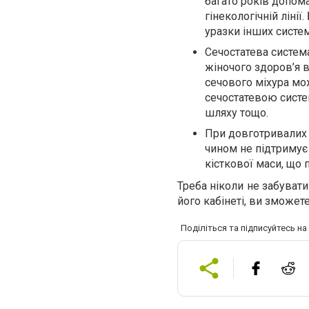
багато років допом
гінекологічній ліні
уразки інших систе
Сечостатева система
жіночого здоров’я в
сечового міхура мо
сечостатевою систе
шляху тощо.
При довготривалих 
чином не підтримує
кісткової маси, що 
Треба ніколи не забувати
його кабінеті, ви зможете
Поділіться та підписуйтесь н