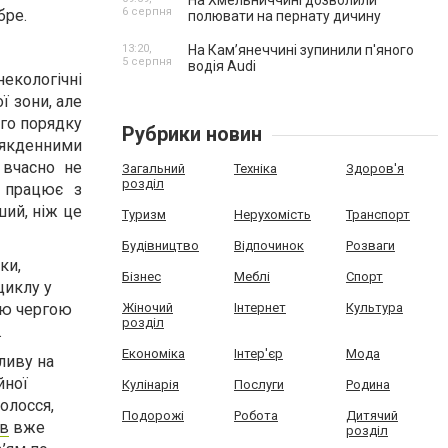
На Хмельниччині дозволили
6 серпня
бре.
полювати на пернату дичину
13:20,
На Камʼянеччині зупинили п'яного
5 серпня
водія Audi
некологічні
ї зони, але
ого порядку
Рубрики новин
сякденними
 вчасно не
Загальний
Техніка
Здоров'я
розділ
к працює з
ший, ніж це
Туризм
Нерухомість
Транспорт
Будівництво
Відпочинок
Розваги
ки,
Бізнес
Меблі
Спорт
циклу у
оєю чергою
Жіночий
Інтернет
Культура
розділ
.
Економіка
Інтер'єр
Мода
ливу на
йної
Кулінарія
Послуги
Родина
олосся,
Подорожі
Робота
Дитячий
ів
вже
розділ