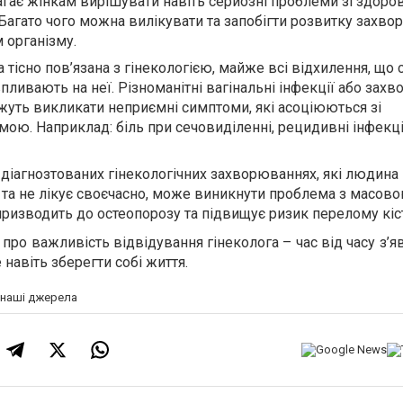
агає жінкам вирішувати навіть серйозні проблеми зі здоро
ї. Багато чого можна вилікувати та запобігти розвитку захво
м організму.
 тісно пов’язана з гінекологією, майже всі відхилення, що
пливають на неї. Різноманітні вагінальні інфекції або зах
жуть викликати неприємні симптоми, які асоціюються зі
мою. Наприклад: біль при сечовиділенні, рецидивні інфекці
діагнозтованих гінекологічних захворюваннях, які людин
 та не лікує своєчасно, може виникнути проблема з масов
призводить до остеопорозу та підвищує ризик перелому кіс
 про важливість відвідування гінеколога – час від часу з’
 навіть зберегти собі життя.
а наші джерела