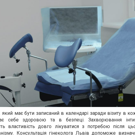
, який має бути записаний в календарі заради візиту в ко
уває себе здоровою та в безпеці. Захворювання інти
ть властивість довго лікуватися з потребою після ць
анізму.
Консультація гінеколога Львів
допоможе визначи