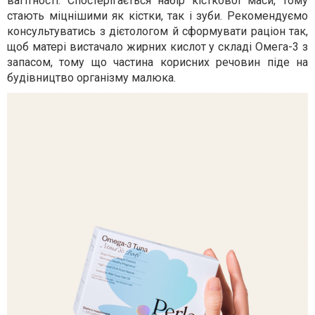
вагітності. Спостерігається набір кісткової маси, тому
стають міцнішими як кістки, так і зуби. Рекомендуємо
консультуватись з дієтологом й сформувати раціон так,
щоб матері вистачало жирних кислот у складі Омега-3 з
запасом, тому що частина корисних речовин піде на
будівництво організму малюка.