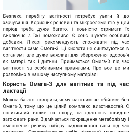
Безпека перебігу вагітності потребує уваги й до
харчування. Корисних речовин та мікроелементів у цей
період треба дуже багато, і повністю отримати їх
виключно з їжі неможливо. Є сенс шукати особливі
добавки. Лікарі рекомендують споживати під час
вагітности саме Омега-3. Ці кислоти не синтезуються в
організмі, але дуже важливі для збереження здоров'я
як матері, так і дитини. Приймається Омега-3 під час
вагітності за особливими правилами. Про все це ми
розповімо в нашому наступному матеріалі.
Користь Омега-3 для вагітних та під час
лактації
Можна багато говорити, чому вагітним не обійтись без
Омега-3, тому що це цілий комплекс властивостей. Є
позитивний вплив на шкіру, на здатність швидше
загоювати рани. Відмічається покращення метаболізму і
зменшення ризику набору надлишкової ваги під час