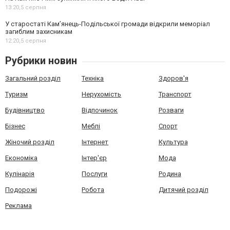
13:20,
5 серпня
У старостаті Кам’янець-Подільської громади відкрили меморіал
загиблим захисникам
12:20,
5 серпня
Рубрики новин
Загальний розділ
Техніка
Здоров'я
Туризм
Нерухомість
Транспорт
Будівництво
Відпочинок
Розваги
Бізнес
Меблі
Спорт
Жіночий розділ
Інтернет
Культура
Економіка
Інтер'єр
Мода
Кулінарія
Послуги
Родина
Подорожі
Робота
Дитячий розділ
Реклама