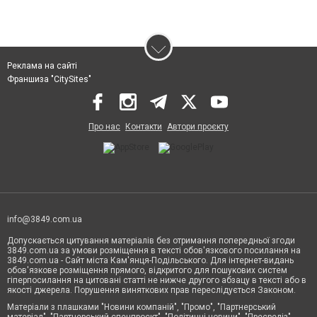
Реклама на сайті
Франшиза "CitySites"
Про нас
Контакти
Автори проєкту
info@3849.com.ua
Допускається цитування матеріалів без отримання попередньої згоди
3849.com.ua за умови розміщення в тексті обов'язкового посилання на
3849.com.ua - Сайт міста Кам'янця-Подільського. Для інтернет-видань
обов'язкове розміщення прямого, відкритого для пошукових систем
гіперпосилання на цитовані статті не нижче другого абзацу в тексті або в
якості джерела. Порушення виняткових прав переслідується Законом.
Матеріали з плашками "Новини компаній", "Промо", "Партнерський