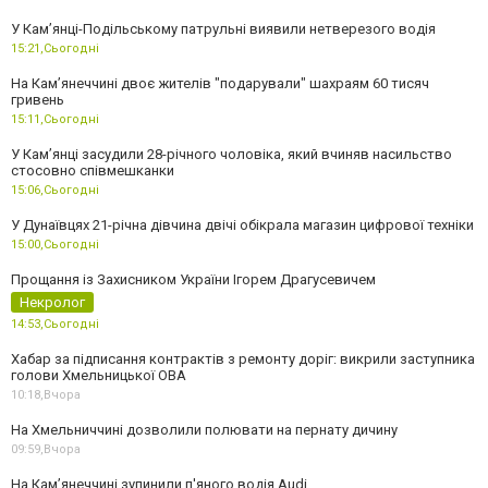
У Кам’янці-Подільському патрульні виявили нетверезого водія
15:21,
Сьогодні
На Камʼянеччині двоє жителів "подарували" шахраям 60 тисяч
гривень
15:11,
Сьогодні
У Камʼянці засудили 28-річного чоловіка, який вчиняв насильство
стосовно співмешканки
15:06,
Сьогодні
У Дунаївцях 21-річна дівчина двічі обікрала магазин цифрової техніки
15:00,
Сьогодні
Прощання із Захисником України Ігорем Драгусевичем
Некролог
14:53,
Сьогодні
Хабар за підписання контрактів з ремонту доріг: викрили заступника
голови Хмельницької ОВА
10:18,
Вчора
На Хмельниччині дозволили полювати на пернату дичину
09:59,
Вчора
На Камʼянеччині зупинили п'яного водія Audi