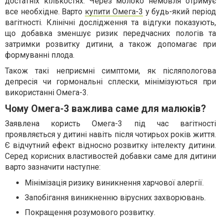
достатніх кількостях. Через молоко немовля отримує
все необхідне. Варто
купити Омега-3
у будь-який період
вагітності. Клінічні дослідження та відгуки показують,
що добавка зменшує ризик передчасних пологів та
затримки розвитку дитини, а також допомагає при
формуванні плода.
Також такі неприємні симптоми, як післяпологова
депресія чи гормональні сплески, мінімізуються при
використанні Омега-3.
Чому Омега-3 важлива саме для малюків?
Заявлена користь Омега-3 під час вагітності
проявляється у дитині навіть після чотирьох років життя.
Є відчутний ефект відносно розвитку інтелекту дитини.
Серед корисних властивостей добавки саме для дитини
варто зазначити наступне:
Мінімізація ризику виникнення харчової алергії.
Запобігання виникненню вірусних захворювань.
Покращення розумового розвитку.