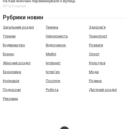
На Камʼянеччині перейменували 6 вулиць
09:12,
3 серпня
Рубрики новин
Загальний розділ
Техніка
Здоров'я
Туризм
Нерухомість
Транспорт
Будівництво
Відпочинок
Розваги
Бізнес
Меблі
Спорт
Жіночий розділ
Інтернет
Культура
Економіка
Інтер'єр
Мода
Кулінарія
Послуги
Родина
Подорожі
Робота
Дитячий розділ
Реклама