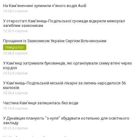
На Камʼянеччині зупинили п'яного водія Audi
13:20,
5 серпня
У старостаті Кам’янець-Подільської громади відкрили меморіал
загиблим захисникам
12:20,
5 серпня
Прощання із Захисником України Сергієм Вільчинським
Некролог
15:08,
4 серпня
У Кам’янці затримали буковинців, які організували схему втечі через
кордон
14:52,
4 серпня
У Кам’янець-Подільській міській лікарні за липень народилося 56
малюків
10:24,
4 серпня
Частина Кам'янця залишилась без води
10:14,
4 серпня
У Дунаївцях планують "з нуля" збудувати котельню для освітнього
закладу
09:21,
3 серпня