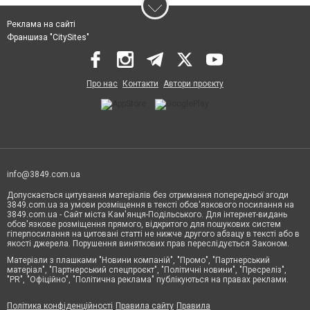
Реклама на сайті
Франшиза "CitySites"
Про нас
Контакти
Автори проєкту
info@3849.com.ua
Допускається цитування матеріалів без отримання попередньої згоди
3849.com.ua за умови розміщення в тексті обов'язкового посилання на
3849.com.ua - Сайт міста Кам'янця-Подільського. Для інтернет-видань
обов'язкове розміщення прямого, відкритого для пошукових систем
гіперпосилання на цитовані статті не нижче другого абзацу в тексті або в
якості джерела. Порушення виняткових прав переслідується Законом.
Матеріали з плашками "Новини компаній", "Промо", "Партнерський
матеріал", "Партнерський спецпроєкт", "Політичні новини", "Пресреліз",
"PR", "Офіційно", "Політична реклама" публікуються на правах реклами.
Політика конфіденційності
Правила сайту
Правила