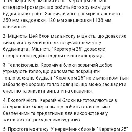
1.
Розміри. Керамічний блок "Кератерм 25" має
стандартні розміри, що робить його зручним для
будівельних робіт. Зазвичай його розміри становлять
250 мм завдовжки, 120 мм завширшки і 138 мм
заввишки.
2.
Міцність. Цей блок має високу міцність, що дозволяє
використовувати його як несучий елемент у
будівництві. Міцність "Кератерм 25" дозволяє
створювати надійні та довговічні конструкції.
3.
Теплоізоляція. Керамічні блоки зазвичай добре
утримують тепло, що допомагає покращити
теплоізоляцію будівлі. "Кератерм 25" не є винятком, і він
забезпечує хорошу теплоізоляцію, що може заощадити
енергію та знизити витрати на опалення.
4.
Екологічність. Керамічні блоки виготовляються з
натуральних матеріалів, що робить їх екологічно
безпечними та придатними для використання у
житлових та громадських будівлях.
5.
Простота монтажу. У керамічних блоків "Кератерм 25"