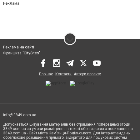
Реклама
Реклама на сайті
Франшиза "CitySites"
Про нас
Контакти
Автори проєкту
info@3849.com.ua
Допускається цитування матеріалів без отримання попередньої згоди
3849.com.ua за умови розміщення в тексті обов'язкового посилання на
3849.com.ua - Сайт міста Кам'янця-Подільського. Для інтернет-видань
обов'язкове розміщення прямого, відкритого для пошукових систем