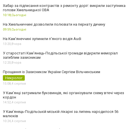
Хабар за підписання контрактів з ремонту доріг: викрили заступника
голови Хмельницької ОВА
10:18,
Сьогодні
На Хмельниччині дозволили полювати на пернату дичину
09:59,
Сьогодні
На Камʼянеччині зупинили п'яного водія Audi
13:20,
Вчора
У старостаті Кам’янець-Подільської громади відкрили меморіал
загиблим захисникам
12:20,
Вчора
Прощання із Захисником України Сергієм Вільчинським
Некролог
15:08,
4 серпня
У Кам’янці затримали буковинців, які організували схему втечі через
кордон
14:52,
4 серпня
У Кам’янець-Подільській міській лікарні за липень народилося 56
малюків
10:24,
4 серпня