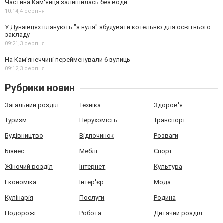
Частина Кам'янця залишилась без води
10:14,
4 серпня
У Дунаївцях планують "з нуля" збудувати котельню для освітнього
закладу
09:21,
3 серпня
На Камʼянеччині перейменували 6 вулиць
09:12,
3 серпня
Рубрики новин
Загальний розділ
Техніка
Здоров'я
Туризм
Нерухомість
Транспорт
Будівництво
Відпочинок
Розваги
Бізнес
Меблі
Спорт
Жіночий розділ
Інтернет
Культура
Економіка
Інтер'єр
Мода
Кулінарія
Послуги
Родина
Подорожі
Робота
Дитячий розділ