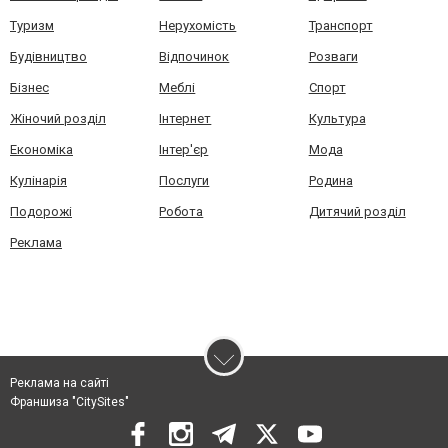
Туризм
Нерухомість
Транспорт
Будівництво
Відпочинок
Розваги
Бізнес
Меблі
Спорт
Жіночий розділ
Інтернет
Культура
Економіка
Інтер'єр
Мода
Кулінарія
Послуги
Родина
Подорожі
Робота
Дитячий розділ
Реклама
Реклама на сайті
Франшиза "CitySites"