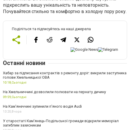
підкреслить вашу унікальність та неповторність.
Почувайтеся стильно та комфортно в холодну пору року.
Поділіться та підписуйтесь на наші джерела
Останні новини
Хабар за підписання контрактів з ремонту доріг: викрили заступника
голови Хмельницької ОВА
10:18,
Сьогодні
На Хмельниччині дозволили полювати на пернату дичину
09:59,
Сьогодні
На Камʼянеччині зупинили п'яного водія Audi
13:20,
Вчора
У старостаті Кам’янець-Подільської громади відкрили меморіал
загиблим захисникам