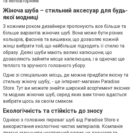
та неповторним.
Жіноча шуба – стильний аксесуар для будь-
якої модниці
З кожним роком дизайнери пропонують все більше та
більше варіантів жіночих шуб. Вона може бути різних
кольорів, фасонів та вишивки, що дозволяє кожній
жінці вибрати той, що найбільше підходить її стилю та
образу. Деякі шуби мають великі капюшони, що
дозволяють зайняти місце капелюшка, і в одночас ще
теплого та зручного головного убору.
Одне зі спеціальних місць, де можна придбати якісну та
стильну жіночу шубу, - це інтернет-магазин Paradise
Store. Тут ви можете знайти широкий асортимент якісних
та модних жіночих шуб, серед яких вам точно вдасться
вибрати щось за своїм смаком.
Екологічність та стійкість до зносу
Однією з головних переваг шуб від Paradise Store є
використання екологічно чистих матеріалів. Компанія
прагне зменшити негативний вплив на довкілля та