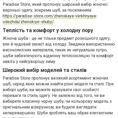
Paradise Store, який пропонує широкий вибір жіночої
верхньої одягу, зокрема шуб, за посиланням:
https://paradise-store.com/zhenskaya-verkhnyaya-
odezhda/zhenskiye-shuby/
.
Теплість та комфорт у холодну пору
Жіноча шуба - це не тільки предмет розкішного одягу,
але й чудовий захист від холоду. Завдяки використанню
високоякісних матеріалів, таких як натуральне хутро,
шуби забезпечують відмінну теплоізоляцію та комфорт
навіть у найсуворішу зиму.
Широкий вибір моделей та стилів
Paradise Store пропонує великий асортимент жіночих
шуб, серед яких можна знайти різні моделі та стилі. При
виборі шуби, ви можете врахувати свої особисті
переваги та стиль одягу. Не залежно від того, чи ви
виберете класичну чорну шубу, чи кольорову модель з
оригінальним візерунком, ви будете виглядати
неперевершено. Шуби зроблять ваш образ елегантним