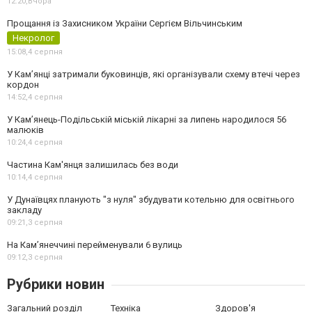
12:20,
Вчора
Прощання із Захисником України Сергієм Вільчинським
Некролог
15:08,
4 серпня
У Кам’янці затримали буковинців, які організували схему втечі через
кордон
14:52,
4 серпня
У Кам’янець-Подільській міській лікарні за липень народилося 56
малюків
10:24,
4 серпня
Частина Кам'янця залишилась без води
10:14,
4 серпня
У Дунаївцях планують "з нуля" збудувати котельню для освітнього
закладу
09:21,
3 серпня
На Камʼянеччині перейменували 6 вулиць
09:12,
3 серпня
Рубрики новин
Загальний розділ
Техніка
Здоров'я