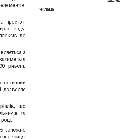
елементів,
Реклама
а простоті
ирає воду.
плексів до
овляється з
жатиме від
100 гривень
 естетичний
і дозволяє
ріалів, що
льників та
 році.
ися залежно
лочерепиця,