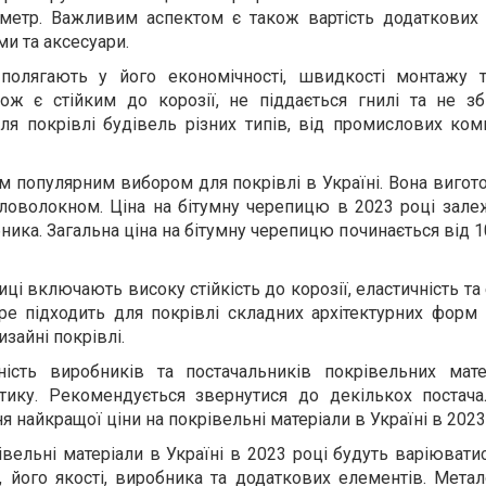
метр. Важливим аспектом є також вартість додаткових 
ми та аксесуари.
полягають у його економічності, швидкості монтажу т
кож є стійким до корозії, не піддається гнилі та не зб
ля покрівлі будівель різних типів, від промислових ком
м популярним вибором для покрівлі в Україні. Вона вигот
кловолокном. Ціна на бітумну черепицю в 2023 році зале
бника. Загальна ціна на бітумну черепицю починається від 
ці включають високу стійкість до корозії, еластичність та
ре підходить для покрівлі складних архітектурних форм 
изайні покрівлі.
ність виробників та постачальників покрівельних мате
тику. Рекомендується звернутися до декількох постача
 найкращої ціни на покрівельні матеріали в Україні в 2023
рівельні матеріали в Україні в 2023 році будуть варіюват
, його якості, виробника та додаткових елементів. Мета