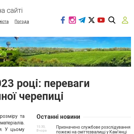
а сайті
міста
Погода
023 році: переваги
ної черепиці
Останні новини
розміру та
матеріалів.
15:30,
Призначено службове розслідування
я. У цьому
Вчора
пожежі на сміттєзвалищі у Кам’янці