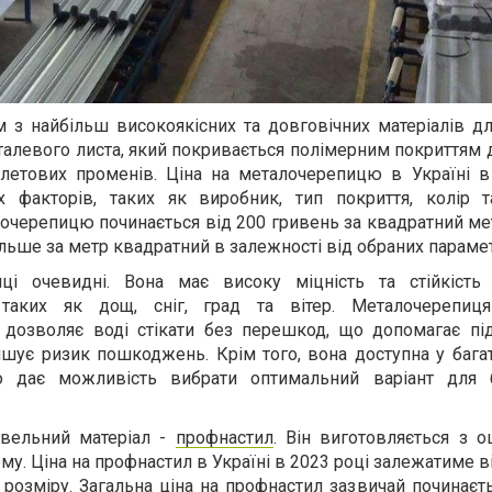
 з найбільш високоякісних та довговічних матеріалів для
сталевого листа, який покривається полімерним покриттям 
іолетових променів. Ціна на металочерепицю в Україні в
х факторів, таких як виробник, тип покриття, колір т
лочерепицю починається від 200 гривень за квадратний м
ільше за метр квадратний в залежності від обраних парамет
ці очевидні. Вона має високу міцність та стійкість
 таких як дощ, сніг, град та вітер. Металочерепиц
дозволяє воді стікати без перешкод, що допомагає пі
шує ризик пошкоджень. Крім того, вона доступна у багат
о дає можливість вибрати оптимальний варіант для 
івельний матеріал -
профнастил
. Він виготовляється з о
рму. Ціна на профнастил в Україні в 2023 році залежатиме 
а розміру. Загальна ціна на профнастил зазвичай починаєт