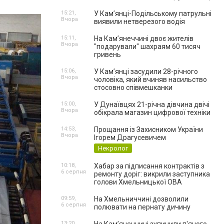
15:21,
У Кам’янці-Подільському патрульні
Вчора
виявили нетверезого водія
15:11,
На Камʼянеччині двоє жителів
Вчора
"подарували" шахраям 60 тисяч
гривень
15:06,
У Камʼянці засудили 28-річного
Вчора
чоловіка, який вчиняв насильство
стосовно співмешканки
15:00,
У Дунаївцях 21-річна дівчина двічі
Вчора
обікрала магазин цифрової техніки
14:53,
Прощання із Захисником України
Вчора
Ігорем Драгусевичем
Некролог
10:18,
Хабар за підписання контрактів з
6 серпня
ремонту доріг: викрили заступника
голови Хмельницької ОВА
09:59,
На Хмельниччині дозволили
6 серпня
полювати на пернату дичину
13:20,