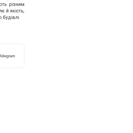
ють різним
е й якість,
 будівлі.