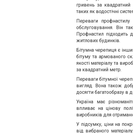
гривень за квадратний 
таких як водостічні систе
Переваги профнастилу 
обслуговування. Він та
Профнастил підходить д
житлових будинків.
Бітумна черепиця є інши
бітуму та армованого с
якості матеріалу та виро
за квадратний метр.
Переваги бітумної черепи
вигляд. Вона також доб
досягти багатообразу в д
Україна має різноманіт
впливає на цінову полі
виробників для отримання
У підсумку, ціни на пок
від вибраного матеріалу