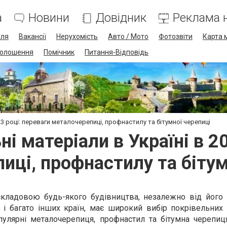
а
Новини
Довідник
Реклама н
лля
Вакансії
Нерухомість
Авто / Мото
Фотозвіти
Карта 
олошення
Помічник
Питання-Відповідь
023 році: переваги металочерепиці, профнастилу та бітумної черепиці
ні матеріали в Україні в 2
иці, профнастилу та бітум
кладовою будь-якого будівництва, незалежно від його 
к і багато інших країн, має широкий вибір покрівельних 
улярні металочерепиця, профнастил та бітумна черепиц