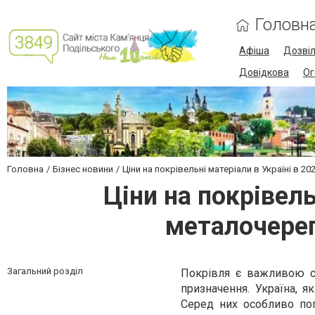
Головн
Афіша
Дозві
Довідкова
Ог
Головна
Бізнес новини
Ціни на покрівельні матеріали в Україні в 2
Ціни на покрівель
металочереп
Загальний розділ
Покрівля є важливою с
призначення. Україна, я
Серед них особливо поп