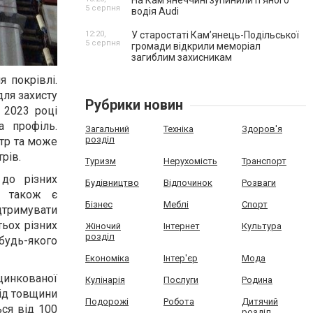
На Камʼянеччині зупинили п'яного
5 серпня
водія Audi
12:20,
У старостаті Кам’янець-Подільської
5 серпня
громади відкрили меморіал
загиблим захисникам
 покрівлі.
для захисту
Рубрики новин
 2023 році
а профіль.
Загальний
Техніка
Здоров'я
розділ
етр та може
рів.
Туризм
Нерухомість
Транспорт
 до різних
Будівництво
Відпочинок
Розваги
я також є
Бізнес
Меблі
Спорт
дтримувати
ьох різних
Жіночий
Інтернет
Культура
розділ
будь-якого
Економіка
Інтер'єр
Мода
цинкованої
Кулінарія
Послуги
Родина
від товщини
Подорожі
Робота
Дитячий
ься від 100
розділ