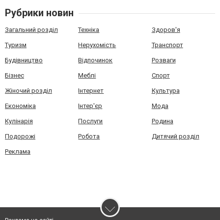
Рубрики новин
Загальний розділ
Техніка
Здоров'я
Туризм
Нерухомість
Транспорт
Будівництво
Відпочинок
Розваги
Бізнес
Меблі
Спорт
Жіночий розділ
Інтернет
Культура
Економіка
Інтер'єр
Мода
Кулінарія
Послуги
Родина
Подорожі
Робота
Дитячий розділ
Реклама