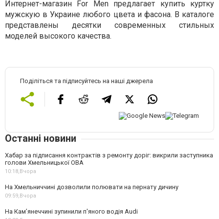
Интернет-магазин For Men предлагает купить куртку
мужскую в Украине любого цвета и фасона. В каталоге
представлены десятки современных стильных
моделей высокого качества.
Поділіться та підписуйтесь на наші джерела
Останні новини
Хабар за підписання контрактів з ремонту доріг: викрили заступника
голови Хмельницької ОВА
10:18,
Вчора
На Хмельниччині дозволили полювати на пернату дичину
09:59,
Вчора
На Камʼянеччині зупинили п'яного водія Audi