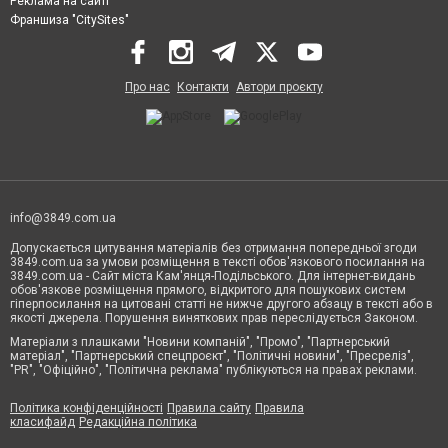
Реклама на сайті
Франшиза "CitySites"
Про нас
Контакти
Автори проєкту
info@3849.com.ua
Допускається цитування матеріалів без отримання попередньої згоди
3849.com.ua за умови розміщення в тексті обов'язкового посилання на
3849.com.ua - Сайт міста Кам'янця-Подільського. Для інтернет-видань
обов'язкове розміщення прямого, відкритого для пошукових систем
гіперпосилання на цитовані статті не нижче другого абзацу в тексті або в
якості джерела. Порушення виняткових прав переслідується Законом.
Матеріали з плашками "Новини компаній", "Промо", "Партнерський
матеріал", "Партнерський спецпроєкт", "Політичні новини", "Пресреліз",
"PR", "Офіційно", "Політична реклама" публікуються на правах реклами.
Політика конфіденційності
Правила сайту
Правила
класифайд
Редакційна політика