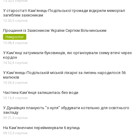
13:20,
5 серпня
У старостаті Кам’янець-Подільської громади відкрили меморіал
загиблим захисникам
12:20,
5 серпня
Прощання із Захисником України Сергієм Вільчинським
Некролог
15:08,
4 серпня
У Кам’янці затримали буковинців, які організували схему втечі через
кордон
14:52,
4 серпня
У Кам’янець-Подільській міській лікарні за липень народилося 56
малюків
10:24,
4 серпня
Частина Кам'янця залишилась без води
10:14,
4 серпня
У Дунаївцях планують "з нуля" збудувати котельню для освітнього
закладу
09:21,
3 серпня
На Камʼянеччині перейменували 6 вулиць
09:12,
3 серпня