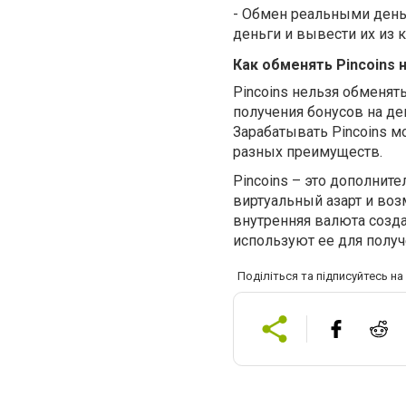
-
Обмен реальными деньг
деньги и вывести их из к
Как обменять Pincoins 
Pincoins нельзя обменят
получения бонусов на де
Зарабатывать Pincoins м
разных преимуществ.
Pincoins – это дополнит
виртуальный азарт и во
внутренняя валюта созда
используют ее для полу
Поділіться та підписуйтесь н