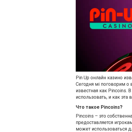
Pin Up онлайн казино из
Сегодня мі поговорим о 
известная как Pincoins. В
использовать, и как эта 
Что такое Pincoins?
Pincoins – это собствен
предоставляется игрокам
может использоваться дл