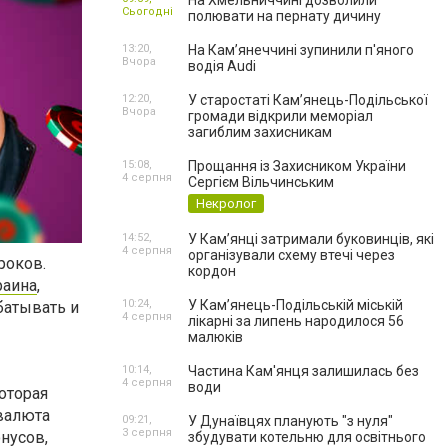
На Хмельниччині дозволили
Сьогодні
полювати на пернату дичину
13:20,
На Камʼянеччині зупинили п'яного
Вчора
водія Audi
12:20,
У старостаті Кам’янець-Подільської
Вчора
громади відкрили меморіал
загиблим захисникам
15:08,
Прощання із Захисником України
4 серпня
Сергієм Вільчинським
Некролог
14:52,
У Кам’янці затримали буковинців, які
4 серпня
організували схему втечі через
роков.
кордон
раина
,
10:24,
У Кам’янець-Подільській міській
абатывать и
4 серпня
лікарні за липень народилося 56
малюків
10:14,
Частина Кам'янця залишилась без
4 серпня
води
которая
 валюта
09:21,
У Дунаївцях планують "з нуля"
3 серпня
нусов,
збудувати котельню для освітнього