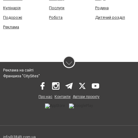
Кулінарія
Послуги
Родина
Подорожі
Робота
Дитячий розділ
Реклама
Реклама на сайті
Франшиза "CitySites"
Про нас
Контакти
Автори проєкту
info@3849.com.ua