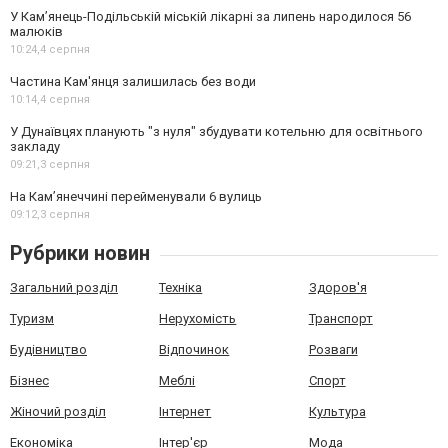
У Кам’янець-Подільській міській лікарні за липень народилося 56
малюків
10:24,
4 серпня
Частина Кам'янця залишилась без води
10:14,
4 серпня
У Дунаївцях планують "з нуля" збудувати котельню для освітнього
закладу
09:21,
3 серпня
На Камʼянеччині перейменували 6 вулиць
09:12,
3 серпня
Рубрики новин
Загальний розділ
Техніка
Здоров'я
Туризм
Нерухомість
Транспорт
Будівництво
Відпочинок
Розваги
Бізнес
Меблі
Спорт
Жіночий розділ
Інтернет
Культура
Економіка
Інтер'єр
Мода