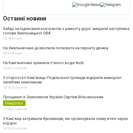
Останні новини
Хабар за підписання контрактів з ремонту доріг: викрили заступника
голови Хмельницької ОВА
10:18,
Вчора
На Хмельниччині дозволили полювати на пернату дичину
09:59,
Вчора
На Камʼянеччині зупинили п'яного водія Audi
13:20,
5 серпня
У старостаті Кам’янець-Подільської громади відкрили меморіал
загиблим захисникам
12:20,
5 серпня
Прощання із Захисником України Сергієм Вільчинським
Некролог
15:08,
4 серпня
У Кам’янці затримали буковинців, які організували схему втечі через
кордон
14:52,
4 серпня