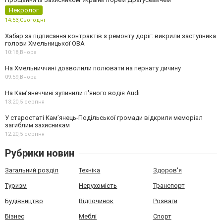
Некролог
14:53,
Сьогодні
Хабар за підписання контрактів з ремонту доріг: викрили заступника
голови Хмельницької ОВА
10:18,
Вчора
На Хмельниччині дозволили полювати на пернату дичину
09:59,
Вчора
На Камʼянеччині зупинили п'яного водія Audi
13:20,
5 серпня
У старостаті Кам’янець-Подільської громади відкрили меморіал
загиблим захисникам
12:20,
5 серпня
Рубрики новин
Загальний розділ
Техніка
Здоров'я
Туризм
Нерухомість
Транспорт
Будівництво
Відпочинок
Розваги
Бізнес
Меблі
Спорт