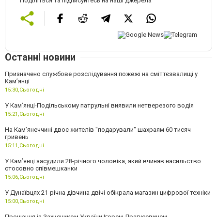
Поділіться та підписуйтесь на наші джерела
Останні новини
Призначено службове розслідування пожежі на сміттєзвалищі у
Кам’янці
15:30,
Сьогодні
У Кам’янці-Подільському патрульні виявили нетверезого водія
15:21,
Сьогодні
На Камʼянеччині двоє жителів "подарували" шахраям 60 тисяч
гривень
15:11,
Сьогодні
У Камʼянці засудили 28-річного чоловіка, який вчиняв насильство
стосовно співмешканки
15:06,
Сьогодні
У Дунаївцях 21-річна дівчина двічі обікрала магазин цифрової техніки
15:00,
Сьогодні
Прощання із Захисником України Ігорем Драгусевичем