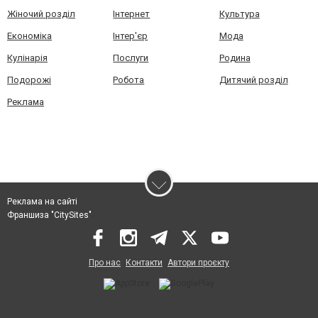
Жіночий розділ
Інтернет
Культура
Економіка
Інтер'єр
Мода
Кулінарія
Послуги
Родина
Подорожі
Робота
Дитячий розділ
Реклама
Реклама на сайті
Франшиза "CitySites"
Про нас
Контакти
Автори проєкту