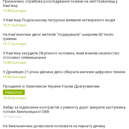
Призначено службове розслідування пожежі на сміттєзвалищі у
Кам’янці
15:30,
Сьогодні
У Кам’янці-Подільському патрульні виявили нетверезого водія
15:21,
Сьогодні
На Камʼянеччині двоє жителів "подарували" шахраям 60 тисяч
гривень
15:11,
Сьогодні
У Камʼянці засудили 28-річного чоловіка, який вчиняв насильство
стосовно співмешканки
15:06,
Сьогодні
У Дунаївцях 21-річна дівчина двічі обікрала магазин цифрової техніки
15:00,
Сьогодні
Прощання із Захисником України Ігорем Драгусевичем
Некролог
14:53,
Сьогодні
Хабар за підписання контрактів з ремонту доріг: викрили заступника
голови Хмельницької ОВА
10:18,
Вчора
На Хмельниччині дозволили полювати на пернату дичину