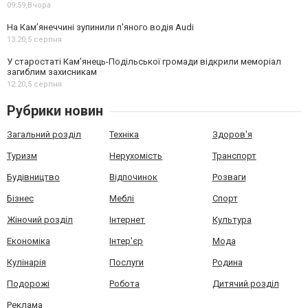
09:59,
Вчора
На Камʼянеччині зупинили п'яного водія Audi
13:20,
5 серпня
У старостаті Кам’янець-Подільської громади відкрили меморіал
загиблим захисникам
12:20,
5 серпня
Рубрики новин
Загальний розділ
Техніка
Здоров'я
Туризм
Нерухомість
Транспорт
Будівництво
Відпочинок
Розваги
Бізнес
Меблі
Спорт
Жіночий розділ
Інтернет
Культура
Економіка
Інтер'єр
Мода
Кулінарія
Послуги
Родина
Подорожі
Робота
Дитячий розділ
Реклама