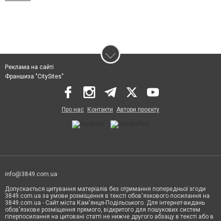
Реклама на сайті
Франшиза "CitySites"
Про нас
Контакти
Автори проєкту
info@3849.com.ua
Допускається цитування матеріалів без отримання попередньої згоди
3849.com.ua за умови розміщення в тексті обов'язкового посилання на
3849.com.ua - Сайт міста Кам'янця-Подільського. Для інтернет-видань
обов'язкове розміщення прямого, відкритого для пошукових систем
гіперпосилання на цитовані статті не нижче другого абзацу в тексті або в