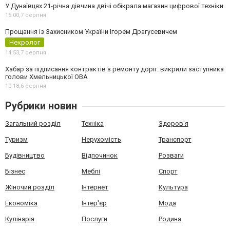
У Дунаївцях 21-річна дівчина двічі обікрала магазин цифрової техніки
15:00,
7 серпня
Прощання із Захисником України Ігорем Драгусевичем
Некролог
14:53,
7 серпня
Хабар за підписання контрактів з ремонту доріг: викрили заступника
голови Хмельницької ОВА
10:18,
6 серпня
Рубрики новин
Загальний розділ
Техніка
Здоров'я
Туризм
Нерухомість
Транспорт
Будівництво
Відпочинок
Розваги
Бізнес
Меблі
Спорт
Жіночий розділ
Інтернет
Культура
Економіка
Інтер'єр
Мода
Кулінарія
Послуги
Родина