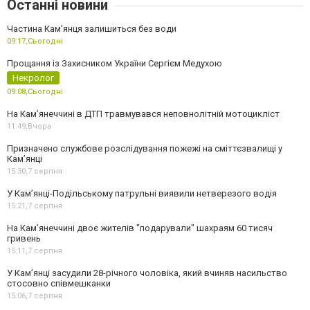
Останні новини
Частина Кам'янця залишиться без води
09:17,
Сьогодні
Прощання із Захисником України Сергієм Медухою
Некролог
09:08,
Сьогодні
На Кам’янеччині в ДТП травмувався неповнолітній мотоцикліст
11:49,
Вчора
Призначено службове розслідування пожежі на сміттєзвалищі у
Кам’янці
15:30,
7 серпня
У Кам’янці-Подільському патрульні виявили нетверезого водія
15:21,
7 серпня
На Камʼянеччині двоє жителів "подарували" шахраям 60 тисяч
гривень
15:11,
7 серпня
У Камʼянці засудили 28-річного чоловіка, який вчиняв насильство
стосовно співмешканки
15:06,
7 серпня