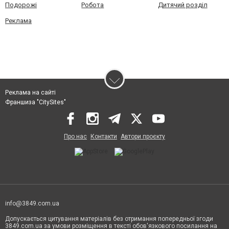
Подорожі
Робота
Дитячий розділ
Реклама
Реклама на сайті
Франшиза "CitySites"
Про нас
Контакти
Автори проєкту
info@3849.com.ua
Допускається цитування матеріалів без отримання попередньої згоди
3849.com.ua за умови розміщення в тексті обов'язкового посилання на