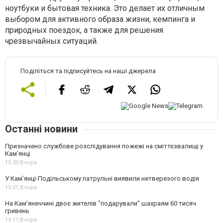
ноутбуки и бытовая техника. Это делает их отличным
выбором для активного образа жизни, кемпинга и
природных поездок, а также для решения
чрезвычайных ситуаций.
Поділіться та підписуйтесь на наші джерела
Останні новини
Призначено службове розслідування пожежі на сміттєзвалищі у
Кам’янці
15:30,
Вчора
У Кам’янці-Подільському патрульні виявили нетверезого водія
15:21,
Вчора
На Камʼянеччині двоє жителів "подарували" шахраям 60 тисяч
гривень
15:11,
Вчора