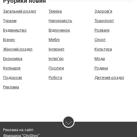
Рубрики новин
Загальний розділ
Техніка
Здоров'я
Туризм
Нерухомість
Транспорт
Будівництво
Відпочинок
Розваги
Бізнес
Меблі
Спорт
Жіночий розділ
Інтернет
Культура
Економіка
Інтер'єр
Мода
Кулінарія
Послуги
Родина
Подорожі
Робота
Дитячий розділ
Реклама
Реклама на сайті
Франшиза "CitySites"