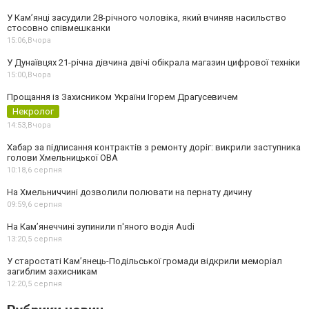
У Камʼянці засудили 28-річного чоловіка, який вчиняв насильство
стосовно співмешканки
15:06,
Вчора
У Дунаївцях 21-річна дівчина двічі обікрала магазин цифрової техніки
15:00,
Вчора
Прощання із Захисником України Ігорем Драгусевичем
Некролог
14:53,
Вчора
Хабар за підписання контрактів з ремонту доріг: викрили заступника
голови Хмельницької ОВА
10:18,
6 серпня
На Хмельниччині дозволили полювати на пернату дичину
09:59,
6 серпня
На Камʼянеччині зупинили п'яного водія Audi
13:20,
5 серпня
У старостаті Кам’янець-Подільської громади відкрили меморіал
загиблим захисникам
12:20,
5 серпня