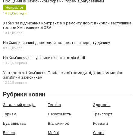
Прощання із Захисником України Ігорем Драгусевичем
Некролог
14:53,
Сьогодні
Хабар за підписання контрактів з ремонту доріг: викрили заступника
голови Хмельницької ОВА
10:18,
Вчора
На Хмельниччині дозволили полювати на пернату дичину
09:59,
Вчора
На Камʼянеччині зупинили п'яного водія Audi
13:20,
5 серпня
У старостаті Кам’янець-Подільської громади відкрили меморіал
загиблим захисникам
12:20,
5 серпня
Рубрики новин
Загальний розділ
Техніка
Здоров'я
Туризм
Нерухомість
Транспорт
Будівництво
Відпочинок
Розваги
Бізнес
Меблі
Спорт