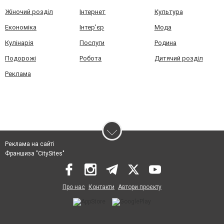
Жіночий розділ
Інтернет
Культура
Економіка
Інтер'єр
Мода
Кулінарія
Послуги
Родина
Подорожі
Робота
Дитячий розділ
Реклама
Реклама на сайті
Франшиза "CitySites"
Про нас
Контакти
Автори проєкту