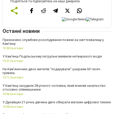
Поділіться та підписуйтесь на наші джерела
Останні новини
Призначено службове розслідування пожежі на сміттєзвалищі у
Кам’янці
15:30,
Сьогодні
У Кам’янці-Подільському патрульні виявили нетверезого водія
15:21,
Сьогодні
На Камʼянеччині двоє жителів "подарували" шахраям 60 тисяч
гривень
15:11,
Сьогодні
У Камʼянці засудили 28-річного чоловіка, який вчиняв насильство
стосовно співмешканки
15:06,
Сьогодні
У Дунаївцях 21-річна дівчина двічі обікрала магазин цифрової техніки
15:00,
Сьогодні