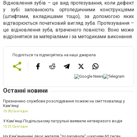
Відновлення зубів – це вид протезування, коли дефект
у зубі заповнюють ортопедичними конструкціями
(штифтами, вкладишами тощо), за допомогою яких
відтворюється початковий вигляд зуба. Протезування –
це відновлення зуба, втраченого повністю. Воно може
відрізнятися за матеріалами і за методиками виконання.
Поділіться та підписуйтесь на наші джерела
Останні новини
Призначено службове розслідування пожежі на сміттєзвалищі у
Кам’янці
15:30,
Сьогодні
У Кам’янці-Подільському патрульні виявили нетверезого водія
15:21,
Сьогодні
На Камʼянеччині двоє жителів "подарували" шахраям 60 тисяч