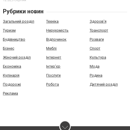
12:20,
5 серпня
Рубрики новин
Загальний розділ
Техніка
Здоров'я
Туризм
Нерухомість
Транспорт
Будівництво
Відпочинок
Розваги
Бізнес
Меблі
Спорт
Жіночий розділ
Інтернет
Культура
Економіка
Інтер'єр
Мода
Кулінарія
Послуги
Родина
Подорожі
Робота
Дитячий розділ
Реклама