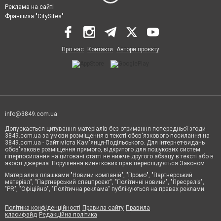
Реклама на сайті
Франшиза "CitySites"
Про нас
Контакти
Автори проєкту
info@3849.com.ua
Допускається цитування матеріалів без отримання попередньої згоди
3849.com.ua за умови розміщення в тексті обов'язкового посилання на
3849.com.ua - Сайт міста Кам'янця-Подільського. Для інтернет-видань
обов'язкове розміщення прямого, відкритого для пошукових систем
гіперпосилання на цитовані статті не нижче другого абзацу в тексті або в
якості джерела. Порушення виняткових прав переслідується Законом.
Матеріали з плашками "Новини компаній", "Промо", "Партнерський
матеріал", "Партнерський спецпроєкт", "Політичні новини", "Пресреліз",
"PR", "Офіційно", "Політична реклама" публікуються на правах реклами.
Політика конфіденційності
Правила сайту
Правила
класифайд
Редакційна політика