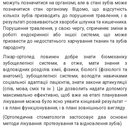
можуть позначитися на організмі, але в стані зубів може
позначитися стан організму. Відомо, що відсутність
кількох зубів призводить до порушення травлення, і в
результаті розвиваються хвороби шлунка та кишечника.
Порушення травлення, у свою чергу, спричиняє зміни в
роботі ендокринної або іншої системи, що може
призвести до недостатнього харчування тканин та зубів
пародонту.
Лікар-ортопед повинен добре знати біомеханіку
зубощелепної системи, а отже, мати знання з
відповідних розділів хімії, фізики, біології (фізіології та
анатомії), зубощелепної системи, володіти навичками
соціальної адаптації пацієнтів, знати закони артикуляції
(спів, мова, сміх та ін. ). Це дозволить надати допомогу
максимально ефективно, щоб вже на етапі планування
лікування можна було ясно уявити кінцевий результат –
і в плані функціонування, і в плані зовнішнього вигляду.
(Ортопедична стоматологія застосовує два основні
методи лікування: протезування та відновлення зубів).