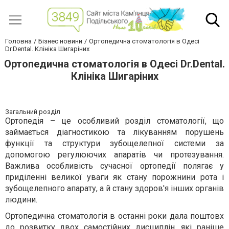
Головна
Бізнес новини
Ортопедична стоматологія в Одесі
Dr.Dental. Клініка Шигаріних
Ортопедична стоматологія в Одесі Dr.Dental.
Клініка Шигаріних
Загальний розділ
Ортопедія – це особливий розділ стоматології, що
займається діагностикою та лікуванням порушень
функції та структури зубощелепної системи за
допомогою регулюючих апаратів чи протезування.
Важлива особливість сучасної ортопедії полягає у
приділенні великої уваги як стану порожнини рота і
зубощелепного апарату, а й стану здоров'я інших органів
людини.
Ортопедична стоматологія в останні роки дала поштовх
до розвитку двох самостійних дисциплін, які раніше