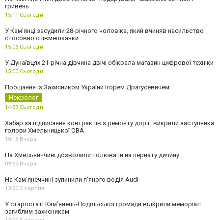
гривень
15:11,
Сьогодні
У Камʼянці засудили 28-річного чоловіка, який вчиняв насильство
стосовно співмешканки
15:06,
Сьогодні
У Дунаївцях 21-річна дівчина двічі обікрала магазин цифрової техніки
15:00,
Сьогодні
Прощання із Захисником України Ігорем Драгусевичем
Некролог
14:53,
Сьогодні
Хабар за підписання контрактів з ремонту доріг: викрили заступника
голови Хмельницької ОВА
10:18,
Вчора
На Хмельниччині дозволили полювати на пернату дичину
09:59,
Вчора
На Камʼянеччині зупинили п'яного водія Audi
13:20,
5 серпня
У старостаті Кам’янець-Подільської громади відкрили меморіал
загиблим захисникам