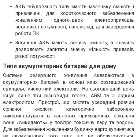
АКБ вбудованого типу мають маленьку ємність і
призначені для короткочасного забезпечення
живленням одного-двох електроприладів
невеликої потужності, наприклад, для завершення
роботи ПК.
Зовнішні АКБ мають велику ємність, а значить
дозволяють запитати значну кількість приладів
різної потужності.
Типи акумуляторних батарей для дому
Системи резервного живлення складаються з
акумуляторних батарей, в основі яких розташований
свинцево-кислотний електроліз. На сьогоднішній день
існує лише три різновиди: гелеві, AGM та з рідким
електролітом. Пристрої, що містять усередині розчин
сірчаної кислоти, категорично заборонено
використовувати в житлових приміщеннях, оскільки
вони «викидають» у повітря токсичну пару та водень.
Для забезпечення живленням будинку варто зупинятися
на акумуляторах того типу, що не обслуговується,