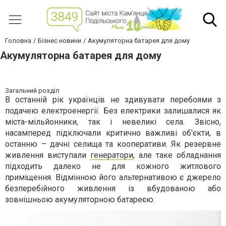
Головна
Бізнес новини
Акумуляторна батарея для дому
Акумуляторна батарея для дому
Загальний розділ
В останній рік українців не здивувати перебоями з
подачею електроенергії. Без електрики залишалися як
міста-мільйонники, так і невеликі села. Звісно,
насамперед підключали критично важливі об'єкти, в
останню – дачні селища та кооперативи. Як резервне
живлення виступали
генератори
, але таке обладнання
підходить далеко не для кожного житлового
приміщення. Відмінною його альтернативою є джерело
безперебійного живлення із вбудованою або
зовнішньою акумуляторною батареєю.