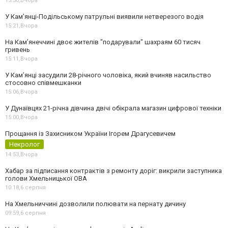
15:30,
Вчора
У Кам’янці-Подільському патрульні виявили нетверезого водія
15:21,
Вчора
На Камʼянеччині двоє жителів "подарували" шахраям 60 тисяч
гривень
15:11,
Вчора
У Камʼянці засудили 28-річного чоловіка, який вчиняв насильство
стосовно співмешканки
15:06,
Вчора
У Дунаївцях 21-річна дівчина двічі обікрала магазин цифрової техніки
15:00,
Вчора
Прощання із Захисником України Ігорем Драгусевичем
Некролог
14:53,
Вчора
Хабар за підписання контрактів з ремонту доріг: викрили заступника
голови Хмельницької ОВА
10:18,
6 серпня
На Хмельниччині дозволили полювати на пернату дичину
09:59,
6 серпня