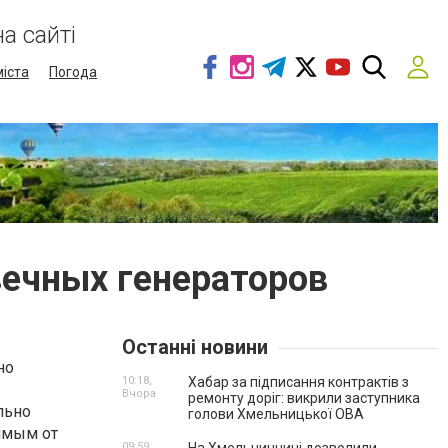
а сайті
міста
Погода
ечных генераторов
Останні новини
но
10:18,
Хабар за підписання контрактів з
Вчора
ремонту доріг: викрили заступника
льно
голови Хмельницької ОВА
имым от
09:59,