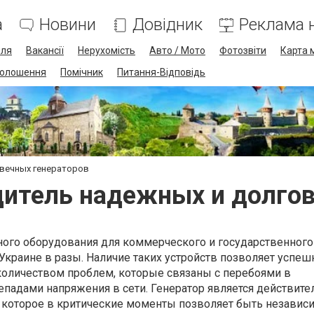
а
Новини
Довідник
Реклама н
лля
Вакансії
Нерухомість
Авто / Мото
Фотозвіти
Карта 
олошення
Помічник
Питання-Відповідь
овечных генераторов
дитель надежных и долгов
ного оборудования для коммерческого и государственного
Украине в разы. Наличие таких устройств позволяет успеш
количеством проблем, которые связаны с перебоями в
падами напряжения в сети. Генератор является действите
которое в критические моменты позволяет быть независ