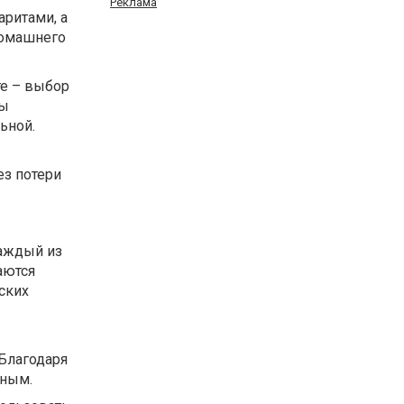
Реклама
аритами, а
домашнего
е – выбор
ны
ьной.
ез потери
каждый из
аются
йских
 Благодаря
чным.