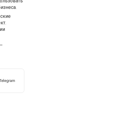
ользовать
изнеса.
еские
кт.
ии
 –