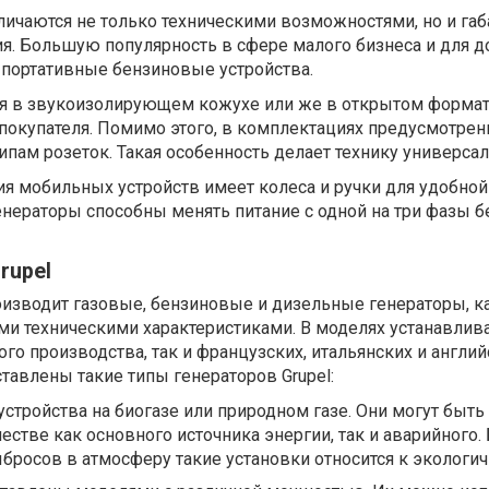
ичаются не только техническими возможностями, но и габ
ия. Большую популярность в сфере малого бизнеса и для 
 портативные бензиновые устройства.
я в звукоизолирующем кожухе или же в открытом формат
 покупателя. Помимо этого, в комплектациях предусмотре
пам розеток. Такая особенность делает технику универсал
я мобильных устройств имеет колеса и ручки для удобной
нераторы способны менять питание с одной на три фазы б
rupel
оизводит газовые, бензиновые и дизельные генераторы, 
ми техническими характеристиками. В моделях устанавлив
ого производства, так и французских, итальянских и англи
тавлены такие типы генераторов Grupel:
устройства на биогазе или природном газе. Они могут быть
естве как основного источника энергии, так и аварийного.
росов в атмосферу такие установки относится к экологи