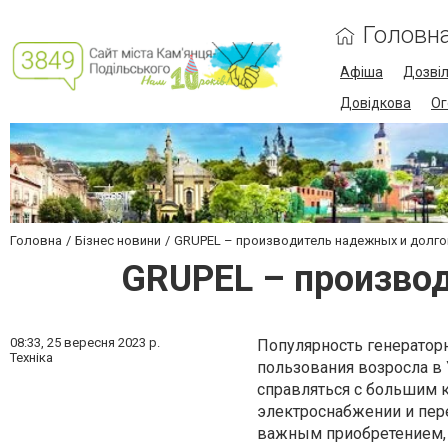
Головн
Афіша
Дозві
Довідкова
Ог
Головна
Бізнес новини
GRUPEL – производитель надежных и долг
GRUPEL – произво
08:33,
25 вересня 2023 р.
Популярность генератор
Техніка
пользования возросла в 
справляться с большим 
электроснабжении и пере
важным приобретением, 