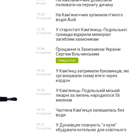
На Хмельниччині дозволили
Вчора
полювати на пернату дичину
13:20,
На Камʼянеччині зупинили п'яного
5 серпня
водія Audi
12:20,
У старостаті Кам’янець-Подільської
5 серпня
громади відкрили меморіал
загиблим захисникам
15:08,
Прощання із Захисником України
4 серпня
Сергієм Вільчинським
Некролог
14:52,
У Кам’янці затримали буковинців, які
4 серпня
організували схему втечі через
кордон
10:24,
У Кам’янець-Подільській міській
4 серпня
лікарні за липень народилося 56
малюків
10:14,
Частина Кам'янця залишилась без
4 серпня
води
09:21,
У Дунаївцях планують "з нуля"
3 серпня
збудувати котельню для освітнього