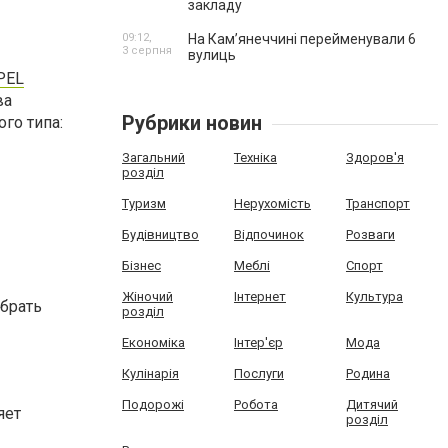
закладу
09:12,
На Камʼянеччині перейменували 6
3 серпня
вулиць
PEL
ва
Рубрики новин
го типа:
Загальний
Техніка
Здоров'я
розділ
Туризм
Нерухомість
Транспорт
Будівництво
Відпочинок
Розваги
Бізнес
Меблі
Спорт
Жіночий
Інтернет
Культура
обрать
розділ
Економіка
Інтер'єр
Мода
Кулінарія
Послуги
Родина
Подорожі
Робота
Дитячий
яет
розділ