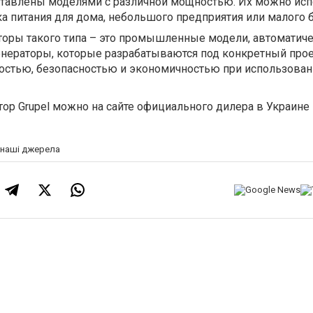
тавлены моделями с различной мощностью. Их можно исп
ка питания для дома, небольшого предприятия или малого б
торы такого типа – это промышленные модели, автоматич
енераторы, которые разрабатываются под конкретный прое
остью, безопасностью и экономичностью при использован
тор Grupel можно на сайте официального дилера в Украине
а наші джерела