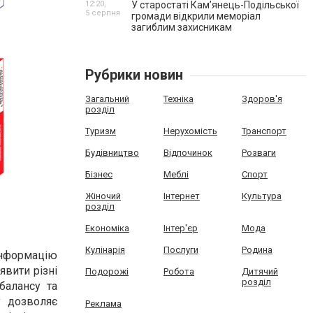
12:20,
У старостаті Кам’янець-Подільської
5 серпня
громади відкрили меморіал
загиблим захисникам
Рубрики новин
Загальний
Техніка
Здоров'я
розділ
Туризм
Нерухомість
Транспорт
Будівництво
Відпочинок
Розваги
Бізнес
Меблі
Спорт
Жіночий
Інтернет
Культура
розділ
Економіка
Інтер'єр
Мода
Кулінарія
Послуги
Родина
 інформацію
явити різні
Подорожі
Робота
Дитячий
розділ
балансу та
у дозволяє
Реклама