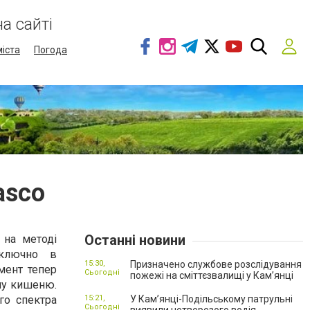
а сайті
міста
Погода
asco
Останні новини
 на методі
иключно в
15:30,
Призначено службове розслідування
мент тепер
Сьогодні
пожежі на сміттєзвалищі у Кам’янці
жну кишеню.
го спектра
15:21,
У Кам’янці-Подільському патрульні
Сьогодні