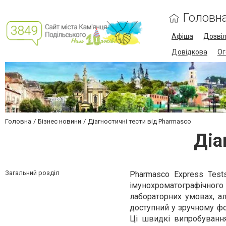
Головн
Афіша
Дозві
Довідкова
Ог
Головна
Бізнес новини
Діагностичні тести від Pharmasco
Діа
Загальний розділ
Pharmasco Express Test
імунохроматографічно
лабораторних умовах, а
доступний у зручному фо
Ці швидкі випробуванн