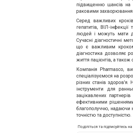
підвищенню шансів на 
раковими захворюванням
Серед важливих кроків
гепатитів, ВІЛ-інфекції
людей і можуть мати до
Сучасні діагностичні ме
що є важливим кроком 
діагностика дозволяє ро
життя пацієнтів, а тако
Компанія Pharmasco, ви
спеціалізуємося на розро
різних станів здоров'я.
інструменти для ранн
зацікавлених партнерів
ефективними рішеннями 
благополуччю, надаючи н
точністю та доступністю.
Поділіться та підписуйтесь н