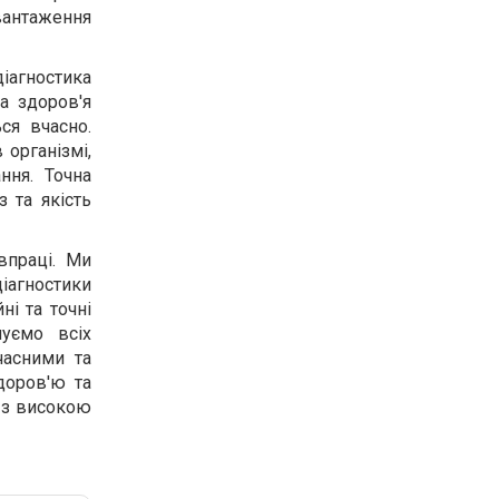
вантаження
іагностика
на здоров'я
ся вчасно.
 організмі,
ння. Точна
з та якість
впраці. Ми
діагностики
ні та точні
уємо всіх
часними та
доров'ю та
я з високою