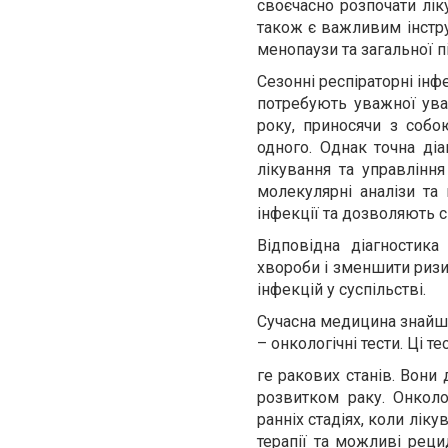
своєчасно розпочати лік
також є важливим інстру
менопаузи та загальної п
Сезонні респіраторні інфе
потребують уважної уваг
року, приносячи з собо
одного. Однак точна д
лікування та управління
молекулярні аналізи та
інфекції та дозволяють 
Відповідна діагностика
хвороби і зменшити ризи
інфекцій у суспільстві.
Сучасна медицина знайш
– онкологічні тести. Ці 
ге ракових станів. Вони 
розвитком раку. Онколо
ранніх стадіях, коли лі
терапії та можливі реци