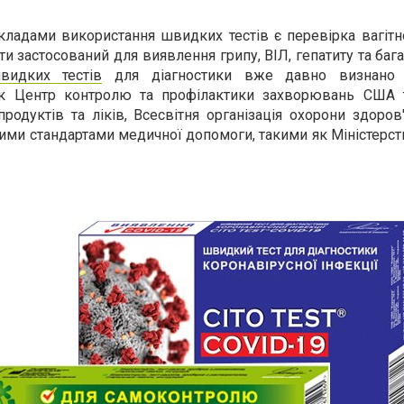
ладами використання швидких тестів є перевірка вагітно
и застосований для виявлення грипу, ВІЛ, гепатиту та баг
видких тестів
для діагностики вже давно визнано 
 як Центр контролю та профілактики захворювань США 
продуктів та ліків, Всесвітня організація охорони здоров
ми стандартами медичної допомоги, такими як Міністерст