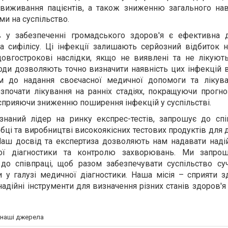
виживання пацієнтів, а також зниженню загального на
и на суспільство.
 у забезпеченні громадського здоров'я є ефективна д
 та сифілісу. Ці інфекції залишають серйозний відбиток 
вгострокові наслідки, якщо не виявлені та не лікують
тоди дозволяють точно визначити наявність цих інфекцій в
до надання своєчасної медичної допомоги та лікува
зпочати лікування на ранніх стадіях, покращуючи прогно
ж сприяючи зниженню поширення інфекцій у суспільстві.
знаний лідер на ринку експрес-тестів, запрошує до спі
бці та виробництві високоякісних тестових продуктів для 
 Наш досвід та експертиза дозволяють нам надавати надій
ьої діагностики та контролю захворювань. Ми запрош
 до співпраці, щоб разом забезпечувати суспільство су
у галузі медичної діагностики. Наша місія – сприяти з
адійні інструменти для визначення різних станів здоров'
а наші джерела