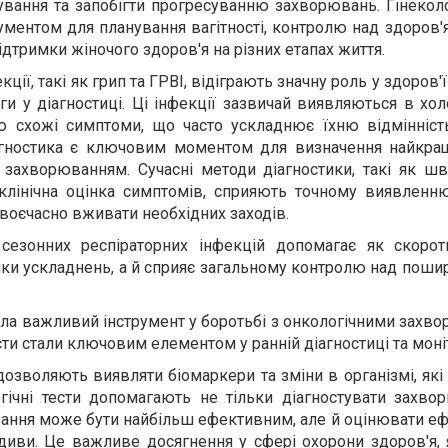
ування та запобігти прогресуванню захворювань. Гінеколо
ментом для планування вагітності, контролю над здоров'
ідтримки жіночого здоров'я на різних етапах життя.
кції, такі як грип та ГРВІ, відіграють значну роль у здоров'
и у діагностиці. Ці інфекції зазвичай виявляються в хол
ю схожі симптоми, що часто ускладнює їхню відмінніст
іагностика є ключовим моментом для визначення найкра
 захворюванням. Сучасні методи діагностики, такі як шв
 клінічна оцінка симптомів, сприяють точному виявленн
своєчасно вживати необхідних заходів.
 сезонних респіраторних інфекцій допомагає як скорот
ки ускладнень, а й сприяє загальному контролю над поши
ла важливий інструмент у боротьбі з онкологічними захв
тести стали ключовим елементом у ранній діагностиці та моні
дозволяють виявляти біомаркери та зміни в організмі, які 
гічні тести допомагають не тільки діагностувати захво
кування може бути найбільш ефективним, але й оцінювати е
диви. Це важливе досягнення у сфері охорони здоров'я, 