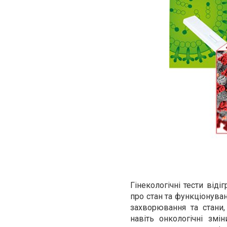
Гінекологічні тести від
про стан та функціонуван
захворювання та стани,
навіть онкологічні змі