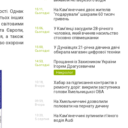
виявили нетверезого водія
15:11,
На Камʼянеччині двоє жителів
сті. Однак
Сьогодні
"подарували" шахраям 60 тисяч
атьох інших
гривень
світовими
15:06,
У Камʼянці засудили 28-річного
та Європи,
Сьогодні
чоловіка, який вчиняв насильство
'я, а також
стосовно співмешканки
во охорони
15:00,
У Дунаївцях 21-річна дівчина двічі
Сьогодні
обікрала магазин цифрової техніки
14:53,
Прощання із Захисником України
Сьогодні
Ігорем Драгусевичем
Некролог
10:18,
Хабар за підписання контрактів з
Вчора
ремонту доріг: викрили заступника
голови Хмельницької ОВА
09:59,
На Хмельниччині дозволили
Вчора
полювати на пернату дичину
13:20,
На Камʼянеччині зупинили п'яного
5 серпня
водія Audi