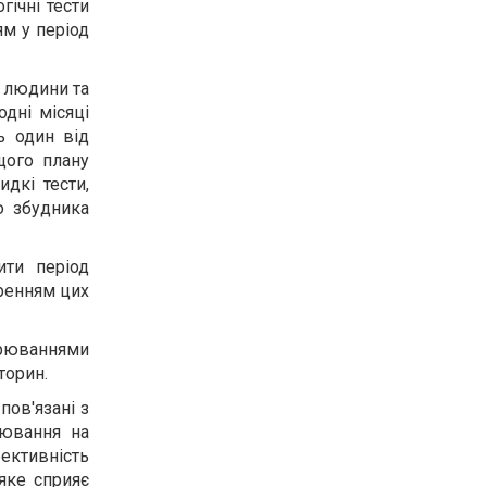
гічні тести
ям у період
ї людини та
одні місяці
ь один від
щого плану
идкі тести,
ю збудника
ити період
ренням цих
орюваннями
торин.
пов'язані з
рювання на
фективність
яке сприяє