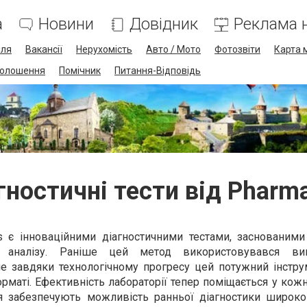
а
Новини
Довідник
Реклама н
лля
Вакансії
Нерухомість
Авто / Мото
Фотозвіти
Карта 
олошення
Помічник
Питання-Відповідь
гностичні тести від Pharm
s є інноваційними діагностичними тестами, заснованими
го аналізу. Раніше цей метод використовувався в
ле завдяки технологічному прогресу цей потужний інстру
рматі. Ефективність лабораторії тепер поміщається у ко
я забезпечують можливість ранньої діагностики широко