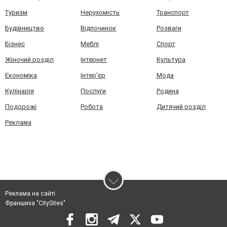
Туризм
Нерухомість
Транспорт
Будівництво
Відпочинок
Розваги
Бізнес
Меблі
Спорт
Жіночий розділ
Інтернет
Культура
Економіка
Інтер'єр
Мода
Кулінарія
Послуги
Родина
Подорожі
Робота
Дитячий розділ
Реклама
Реклама на сайті
Франшиза "CitySites"