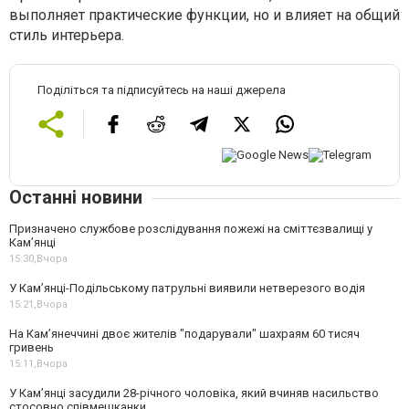
выполняет практические функции, но и влияет на общий
стиль интерьера.
Поділіться та підписуйтесь на наші джерела
Останні новини
Призначено службове розслідування пожежі на сміттєзвалищі у
Кам’янці
15:30,
Вчора
У Кам’янці-Подільському патрульні виявили нетверезого водія
15:21,
Вчора
На Камʼянеччині двоє жителів "подарували" шахраям 60 тисяч
гривень
15:11,
Вчора
У Камʼянці засудили 28-річного чоловіка, який вчиняв насильство
стосовно співмешканки