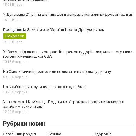
15:06,
Вчора
У Дунаївцях 21-річна дівчина двічі обікрала магазин цифрової техніки
15:00,
Вчора
Прощання із Захисником України Ігорем Драгусевичем
Некролог
14:53,
Вчора
Хабар за підписання контрактів з ремонту доріг: викрили заступника
голови Хмельницької ОВА
10:18,
6 серпня
На Хмельниччині дозволили полювати на пернату дичину
09:59,
6 серпня
На Камʼянеччині зупинили п'яного водія Audi
13:20,
5 серпня
У старостаті Кам’янець-Подільської громади відкрили меморіал
загиблим захисникам
12:20,
5 серпня
Рубрики новин
Загальний розділ
Техніка
Здоров'я