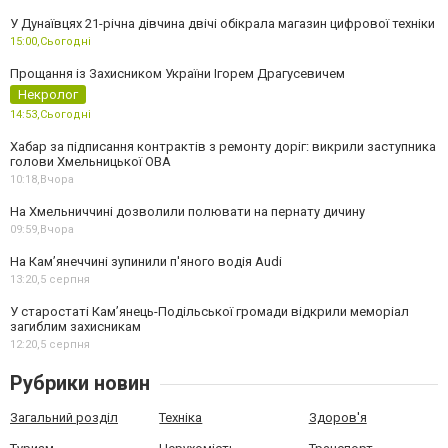
У Дунаївцях 21-річна дівчина двічі обікрала магазин цифрової техніки
15:00,
Сьогодні
Прощання із Захисником України Ігорем Драгусевичем
Некролог
14:53,
Сьогодні
Хабар за підписання контрактів з ремонту доріг: викрили заступника
голови Хмельницької ОВА
10:18,
Вчора
На Хмельниччині дозволили полювати на пернату дичину
09:59,
Вчора
На Камʼянеччині зупинили п'яного водія Audi
13:20,
5 серпня
У старостаті Кам’янець-Подільської громади відкрили меморіал
загиблим захисникам
12:20,
5 серпня
Рубрики новин
Загальний розділ
Техніка
Здоров'я