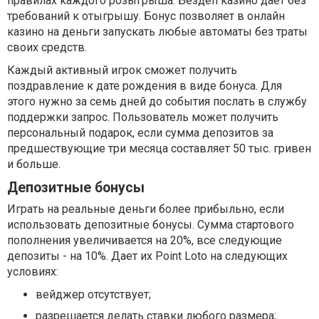
правилах каждого розыгрыша. Бездеп казино дает без
требований к отыгрышу. Бонус позволяет в онлайн
казино на деньги запускать любые автоматы без траты
своих средств.
Каждый активный игрок сможет получить
поздравление к дате рождения в виде бонуса. Для
этого нужно за семь дней до события послать в службу
поддержки запрос. Пользователь может получить
персональный подарок, если сумма депозитов за
предшествующие три месяца составляет 50 тыс. гривен
и больше.
Депозитные бонусы
Играть на реальные деньги более прибыльно, если
использовать депозитные бонусы. Сумма стартового
пополнения увеличивается на 20%, все следующие
депозиты - на 10%. Дает их Point Loto на следующих
условиях:
вейджер отсутствует;
разрешается делать ставки любого размера;