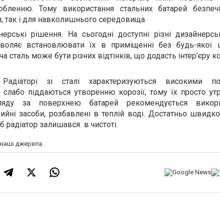
обленню. Тому використання стальних батарей безпе
, так і для навколишнього середовища.
нерські рішення. На сьогодні доступні різні дизайнерсь
зволяє встановлювати їх в приміщенні без будь-якої
ча сталь може бути різних відтінків, що додасть інтер’єру к
 Радіаторі зі сталі характеризуються високими по
и слабо піддаються утворенню корозії, тому їх просто ут
гляду за поверхнею батарей рекомендується викори
мийні засоби, розбавлені в теплій воді. Достатньо швидк
б радіатор залишався в чистоті.
а наші джерела