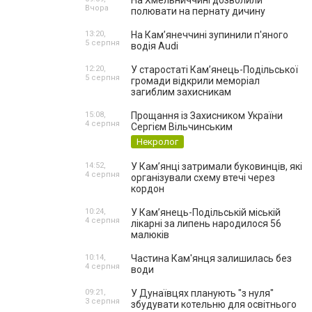
На Хмельниччині дозволили
Вчора
полювати на пернату дичину
13:20,
На Камʼянеччині зупинили п'яного
5 серпня
водія Audi
12:20,
У старостаті Кам’янець-Подільської
5 серпня
громади відкрили меморіал
загиблим захисникам
15:08,
Прощання із Захисником України
4 серпня
Сергієм Вільчинським
Некролог
14:52,
У Кам’янці затримали буковинців, які
4 серпня
організували схему втечі через
кордон
10:24,
У Кам’янець-Подільській міській
4 серпня
лікарні за липень народилося 56
малюків
10:14,
Частина Кам'янця залишилась без
4 серпня
води
09:21,
У Дунаївцях планують "з нуля"
3 серпня
збудувати котельню для освітнього