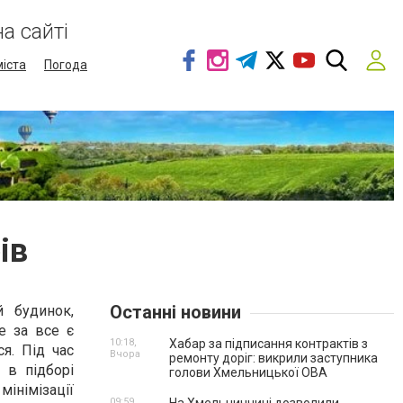
а сайті
міста
Погода
ів
Останні новини
й будинок,
е за все є
10:18,
Хабар за підписання контрактів з
я. Під час
Вчора
ремонту доріг: викрили заступника
 в підборі
голови Хмельницької ОВА
інімізації
09:59,