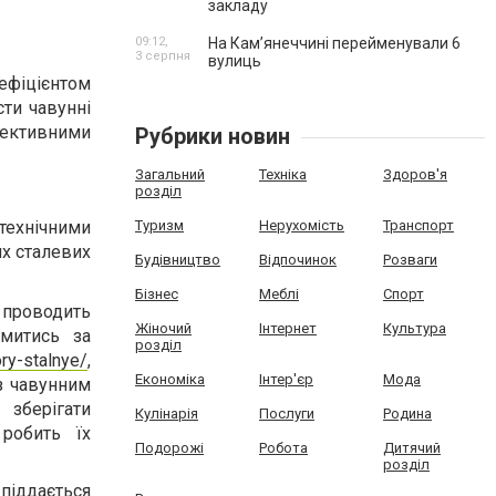
закладу
09:12,
На Камʼянеччині перейменували 6
3 серпня
вулиць
ефіцієнтом
сти чавунні
ефективними
Рубрики новин
Загальний
Техніка
Здоров'я
розділ
технічними
Туризм
Нерухомість
Транспорт
их сталевих
Будівництво
Відпочинок
Розваги
Бізнес
Меблі
Спорт
 проводить
Жіночий
Інтернет
Культура
омитись за
розділ
-stalnye/
,
Економіка
Інтер'єр
Мода
з чавунним
 зберігати
Кулінарія
Послуги
Родина
робить їх
Подорожі
Робота
Дитячий
розділ
піддається