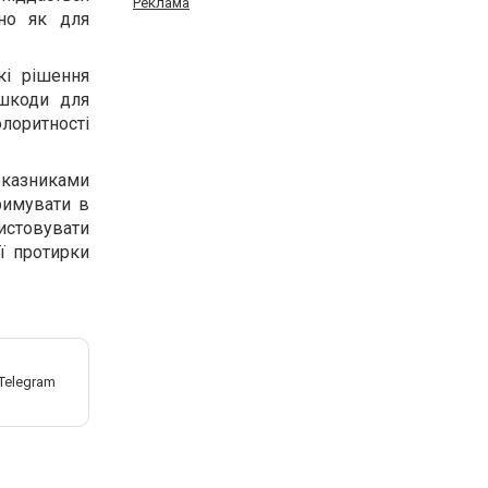
Реклама
чно як для
кі рішення
 шкоди для
олоритності
казниками
римувати в
стовувати
ої протирки