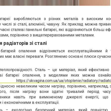
атареї виробляються з різних металів з високим ко
у числі зі сталі, алюмінії, чавуну. Як приклад можна приве
учасні сталеві панельні батареї, які відрізняються більш 
ками, порівняно з вищеперерахованими металами.
 радіаторів зі сталі
атарей опалення відрізняється експлуатаційними й 
них має власні переваги. Розглянемо основні плюси сучасн
теплопровідності. Сталь – це матеріал, який ефективно
еві батареї опалення, з моделями яких можна ознай
//skvagina.com.ua/ua/otoplenie/radiatory/radiatory
ідносно невеликим часом нагріву, порівняно, наприклад, 
ого, після нагріву вони здатні тривалий період часу
азники навіть при вимкненому джерелі енергії, що 
і економічними в експлуатації.
аль – екологічно безпечний матеріал, який повністю 