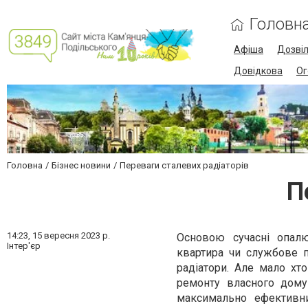
Головн
Афіша
Дозві
Довідкова
Ог
Головна
Бізнес новини
Переваги сталевих радіаторів
П
14:23,
15 вересня 2023 р.
Основою сучасні опалю
Інтер'єр
квартира чи службове п
радіатори. Але мало хто
ремонту власного дому 
максимально ефективних