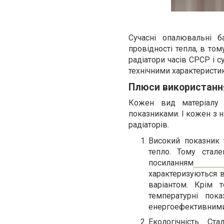
Сучасні опалювальні б
провідності тепла, в том
радіатори часів СРСР і с
технічними характеристи
Плюси використання
Кожен вид матеріалу б
показниками. І кожен з 
радіаторів.
Високий показник 
тепло. Тому стал
посиланням
https:
характеризуються в
варіантом. Крім т
температурні пок
енергоефективними 
Екологічність. Ст