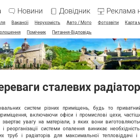
а
Новини
Довідник
Реклама н
лля
Вакансії
Нерухомість
Авто / Мото
Фотозвіти
Карта 
олошення
Помічник
Питання-Відповідь
ереваги сталевих радіатор
вальних систем різних приміщень, будь то приватни
риміщення, включаючи офіси і промислові цехи, частіш
 звертає увагу на матеріали, з яких вони виготовляютьс
і реорганізації системи опалення виникає необхідність
 труб і радіаторів для максимальної тепловіддачі і м