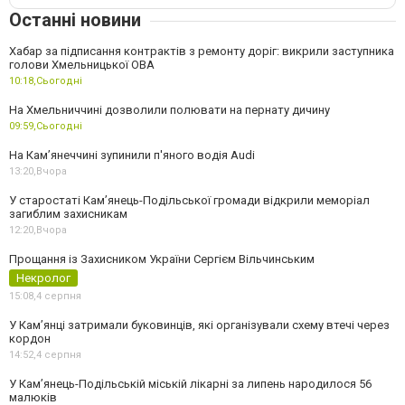
Останні новини
Хабар за підписання контрактів з ремонту доріг: викрили заступника
голови Хмельницької ОВА
10:18,
Сьогодні
На Хмельниччині дозволили полювати на пернату дичину
09:59,
Сьогодні
На Камʼянеччині зупинили п'яного водія Audi
13:20,
Вчора
У старостаті Кам’янець-Подільської громади відкрили меморіал
загиблим захисникам
12:20,
Вчора
Прощання із Захисником України Сергієм Вільчинським
Некролог
15:08,
4 серпня
У Кам’янці затримали буковинців, які організували схему втечі через
кордон
14:52,
4 серпня
У Кам’янець-Подільській міській лікарні за липень народилося 56
малюків