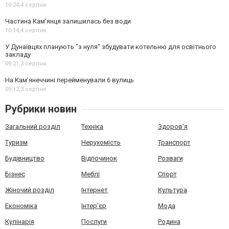
10:24,
4 серпня
Частина Кам'янця залишилась без води
10:14,
4 серпня
У Дунаївцях планують "з нуля" збудувати котельню для освітнього
закладу
09:21,
3 серпня
На Камʼянеччині перейменували 6 вулиць
09:12,
3 серпня
Рубрики новин
Загальний розділ
Техніка
Здоров'я
Туризм
Нерухомість
Транспорт
Будівництво
Відпочинок
Розваги
Бізнес
Меблі
Спорт
Жіночий розділ
Інтернет
Культура
Економіка
Інтер'єр
Мода
Кулінарія
Послуги
Родина