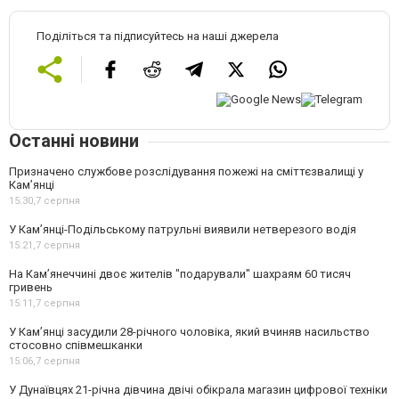
Поділіться та підписуйтесь на наші джерела
Останні новини
Призначено службове розслідування пожежі на сміттєзвалищі у
Кам’янці
15:30,
7 серпня
У Кам’янці-Подільському патрульні виявили нетверезого водія
15:21,
7 серпня
На Камʼянеччині двоє жителів "подарували" шахраям 60 тисяч
гривень
15:11,
7 серпня
У Камʼянці засудили 28-річного чоловіка, який вчиняв насильство
стосовно співмешканки
15:06,
7 серпня
У Дунаївцях 21-річна дівчина двічі обікрала магазин цифрової техніки