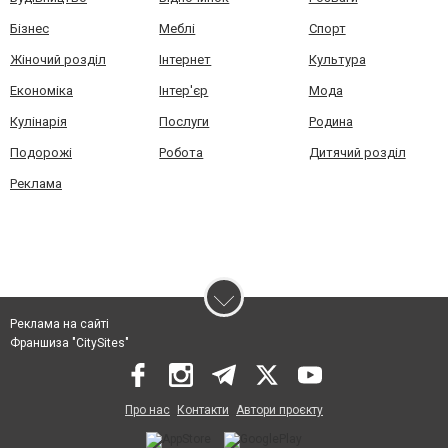
Бізнес
Меблі
Спорт
Жіночий розділ
Інтернет
Культура
Економіка
Інтер'єр
Мода
Кулінарія
Послуги
Родина
Подорожі
Робота
Дитячий розділ
Реклама
Реклама на сайті
Франшиза "CitySites"
Про нас
Контакти
Автори проєкту