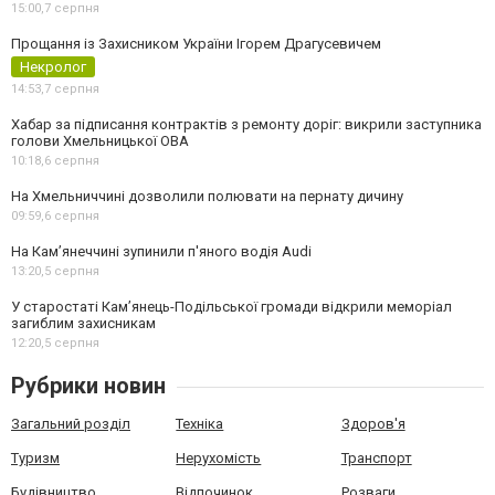
15:00,
7 серпня
Прощання із Захисником України Ігорем Драгусевичем
Некролог
14:53,
7 серпня
Хабар за підписання контрактів з ремонту доріг: викрили заступника
голови Хмельницької ОВА
10:18,
6 серпня
На Хмельниччині дозволили полювати на пернату дичину
09:59,
6 серпня
На Камʼянеччині зупинили п'яного водія Audi
13:20,
5 серпня
У старостаті Кам’янець-Подільської громади відкрили меморіал
загиблим захисникам
12:20,
5 серпня
Рубрики новин
Загальний розділ
Техніка
Здоров'я
Туризм
Нерухомість
Транспорт
Будівництво
Відпочинок
Розваги