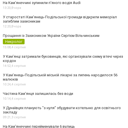
На Камʼянеччині зупинили п'яного водія Audi
13:20,
Вчора
У старостаті Кам’янець-Подільської громади відкрили меморіал
загиблим захисникам
12:20,
Вчора
Прощання із Захисником України Сергієм Вільчинським
Некролог
15:08,
4 серпня
У Кам’янці затримали буковинців, які організували схему втечі через
кордон
14:52,
4 серпня
У Кам’янець-Подільській міській лікарні за липень народилося 56
малюків
10:24,
4 серпня
Частина Кам'янця залишилась без води
10:14,
4 серпня
У Дунаївцях планують "з нуля" збудувати котельню для освітнього
закладу
09:21,
3 серпня
На Камʼянеччині перейменували 6 вулиць