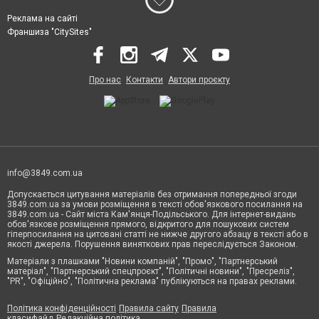
Реклама на сайті
Франшиза "CitySites"
Про нас
Контакти
Автори проєкту
info@3849.com.ua
Допускається цитування матеріалів без отримання попередньої згоди
3849.com.ua за умови розміщення в тексті обов'язкового посилання на
3849.com.ua - Сайт міста Кам'янця-Подільського. Для інтернет-видань
обов'язкове розміщення прямого, відкритого для пошукових систем
гіперпосилання на цитовані статті не нижче другого абзацу в тексті або в
якості джерела. Порушення виняткових прав переслідується Законом.
Матеріали з плашками "Новини компаній", "Промо", "Партнерський
матеріал", "Партнерський спецпроєкт", "Політичні новини", "Пресреліз",
"PR", "Офіційно", "Політична реклама" публікуються на правах реклами.
Політика конфіденційності
Правила сайту
Правила
класифайд
Редакційна політика