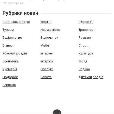
09:12,
3 серпня
Рубрики новин
Загальний розділ
Техніка
Здоров'я
Туризм
Нерухомість
Транспорт
Будівництво
Відпочинок
Розваги
Бізнес
Меблі
Спорт
Жіночий розділ
Інтернет
Культура
Економіка
Інтер'єр
Мода
Кулінарія
Послуги
Родина
Подорожі
Робота
Дитячий розділ
Реклама