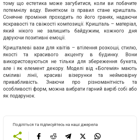
тому що естетика може загубитися, коли ви побачите
потемнілу воду. Винятком із правил стане кришталь.
Сонячне проміння проходить по його гранях, надаючи
яскравості та свіжості композиції. Кришталь – матеріал,
який нікого не залишить байдужим, кожного дня
даруючи позитивні емоції.
Кришталеві вази для квітів – втілення розкоші, стилю,
якості та красивого акценту в будинку. Вони
використовуються не тільки для збереження букета,
але і як елемент декору. Моделі від «Богемія» мають
сміливі лінії, красиві візерунки та неймовірну
привабливість. Знаючи про різноманітність та
особливості форм, можна вибрати гарний виріб собі або
як подарунок.
Поділіться та підписуйтесь на наші джерела