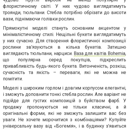
флористичному світі. У них чудово виглядатимуть
троянди, тюльпани. Стебла потрібно обрізати до висоти
вази, піднімаючи голівки рослин.
Прямокутні моделі стануть основним акцентом у
мінімалістичному стилі. Нещільні букети виглядатимуть
у них сучасно. Для створення флористичної композиції
рослини зв'язуються в кілька букетів. Затишно
виглядають тюльпани, нарциси.
Ваза для квітів Bohemia
,
що популярна серед покупців, підкреслить
привабливість будь-якого букета. Витонченість, розкіш,
сучасність та якість – переваги, які не можна не
помітити.
Моделі з широким горлом і довгим корпусом елегантні,
і зможуть доповнити тонкі стебла рослин. Але варіант не
підійде для густих композицій з буйством фарб. У
продажу пропонуються не тільки класичні, а й
оригінальні форми, які не зможуть залишити вас без
уваги. Не хочете морочитися з комбінаціями? Купуйте
універсальну вазу від «Богемія», і в будинку з'явиться