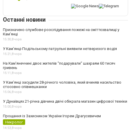
Останні новини
Призначено службове розслідування пожежі на сміттєзвалищі у
Кам’янці
15:30,
Вчора
У Кам’янці-Подільському патрульні виявили нетверезого водія
15:21,
Вчора
На Камʼянеччині двоє жителів "подарували" шахраям 60 тисяч
гривень
15:11,
Вчора
У Камʼянці засудили 28-річного чоловіка, який вчиняв насильство
стосовно співмешканки
15:06,
Вчора
У Дунаївцях 21-річна дівчина двічі обікрала магазин цифрової техніки
15:00,
Вчора
Прощання із Захисником України Ігорем Драгусевичем
Некролог
14:53,
Вчора