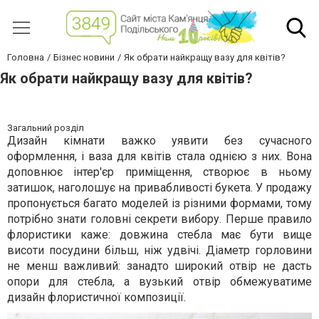
Головна
Бізнес новини
Як обрати найкращу вазу для квітів?
Як обрати найкращу вазу для квітів?
Загальний розділ
Дизайн кімнати важко уявити без сучасного
оформлення, і ваза для квітів стала однією з них. Вона
доповнює інтер'єр приміщення, створює в ньому
затишок, наголошує на привабливості букета. У продажу
пропонується багато моделей із різними формами, тому
потрібно знати головні секрети вибору. Перше правило
флористики каже: довжина стебла має бути вище
висоти посудини більш, ніж удвічі. Діаметр горловини
не менш важливий: занадто широкий отвір не дасть
опори для стебла, а вузький отвір обмежуватиме
дизайн флористичної композиції.