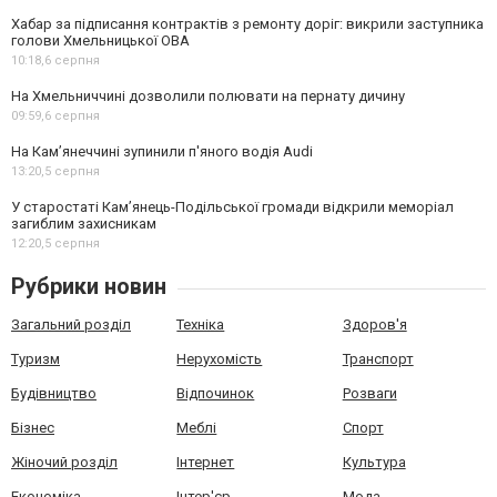
Хабар за підписання контрактів з ремонту доріг: викрили заступника
голови Хмельницької ОВА
10:18,
6 серпня
На Хмельниччині дозволили полювати на пернату дичину
09:59,
6 серпня
На Камʼянеччині зупинили п'яного водія Audi
13:20,
5 серпня
У старостаті Кам’янець-Подільської громади відкрили меморіал
загиблим захисникам
12:20,
5 серпня
Рубрики новин
Загальний розділ
Техніка
Здоров'я
Туризм
Нерухомість
Транспорт
Будівництво
Відпочинок
Розваги
Бізнес
Меблі
Спорт
Жіночий розділ
Інтернет
Культура
Економіка
Інтер'єр
Мода