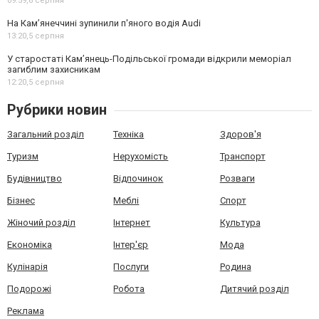
09:59,
6 серпня
На Камʼянеччині зупинили п'яного водія Audi
13:20,
5 серпня
У старостаті Кам’янець-Подільської громади відкрили меморіал
загиблим захисникам
12:20,
5 серпня
Рубрики новин
Загальний розділ
Техніка
Здоров'я
Туризм
Нерухомість
Транспорт
Будівництво
Відпочинок
Розваги
Бізнес
Меблі
Спорт
Жіночий розділ
Інтернет
Культура
Економіка
Інтер'єр
Мода
Кулінарія
Послуги
Родина
Подорожі
Робота
Дитячий розділ
Реклама