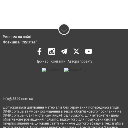
Реклама на сайті
Франшиза "CitySites"
Про нас
Контакти
Автори проєкту
info@3849.com.ua
Допускається цитування матеріалів без отримання попередньої згоди
3849.com.ua за умови розміщення в тексті обов'язкового посилання на
3849.com.ua - Сайт міста Кам'янця-Подільського. Для інтернет-видань
обов'язкове розміщення прямого, відкритого для пошукових систем
гіперпосилання на цитовані статті не нижче другого абзацу в тексті або в
якості джерела. Порушення виняткових прав переслідується Законом.