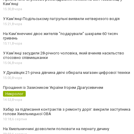
Кам’янці
15:30,
Вчора
У Кам’янці-Подільському патрульні виявили нетверезого водія
15:21,
Вчора
На Камʼянеччині двоє жителів "подарували" шахраям 60 тисяч
гривень
15:11,
Вчора
У Камʼянці засудили 28-річного чоловіка, який вчиняв насильство
стосовно співмешканки
15:06,
Вчора
У Дунаївцях 21-річна дівчина двічі обікрала магазин цифрової техніки
15:00,
Вчора
Прощання із Захисником України Ігорем Драгусевичем
Некролог
14:53,
Вчора
Хабар за підписання контрактів з ремонту доріг: викрили заступника
голови Хмельницької ОВА
10:18,
6 серпня
На Хмельниччині дозволили полювати на пернату дичину