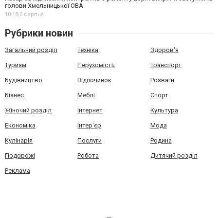
голови Хмельницької ОВА
10:18,
6 серпня
Рубрики новин
Загальний розділ
Техніка
Здоров'я
Туризм
Нерухомість
Транспорт
Будівництво
Відпочинок
Розваги
Бізнес
Меблі
Спорт
Жіночий розділ
Інтернет
Культура
Економіка
Інтер'єр
Мода
Кулінарія
Послуги
Родина
Подорожі
Робота
Дитячий розділ
Реклама