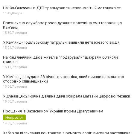
На Кам’янеччині в ДТП травмувався неповнолітній мотоцикліст
11:49,
Вчора
Призначено службове розслідування пожежі на сміттєзвалищі у
Кам’янці
15:30,
7 серпня
У Кам’янці-Подільському патрульні виявили нетверезого водія
15:21,
7 серпня
На Камʼянеччині двоє жителів "подарували" шахраям 60 тисяч
гривень
15:11,
7 серпня
У Камʼянці засудили 28-річного чоловіка, який вчиняв насильство
стосовно співмешканки
15:06,
7 серпня
У Дунаївцях 21-річна дівчина двічі обікрала магазин цифрової техніки
15:00,
7 серпня
Прощання із Захисником України Ігорем Драгусевичем
Некролог
14:53,
7 серпня
Хабар за підписання контрактів з ремонту доріг: викрили заступника