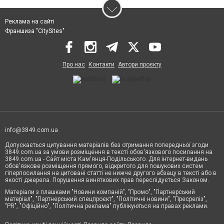
Реклама на сайті
Франшиза "CitySites"
Про нас
Контакти
Автори проєкту
info@3849.com.ua
Допускається цитування матеріалів без отримання попередньої згоди
3849.com.ua за умови розміщення в тексті обов'язкового посилання на
3849.com.ua - Сайт міста Кам'янця-Подільського. Для інтернет-видань
обов'язкове розміщення прямого, відкритого для пошукових систем
гіперпосилання на цитовані статті не нижче другого абзацу в тексті або в
якості джерела. Порушення виняткових прав переслідується Законом.
Матеріали з плашками "Новини компаній", "Промо", "Партнерський
матеріал", "Партнерський спецпроєкт", "Політичні новини", "Пресреліз",
"PR", "Офіційно", "Політична реклама" публікуються на правах реклами.