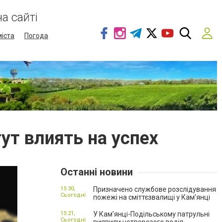
а сайті
міста
Погода
ут влиять на успех
Останні новини
15:30,
Призначено службове розслідування
Сьогодні
пожежі на сміттєзвалищі у Кам’янці
15:21,
У Кам’янці-Подільському патрульні
Сьогодні