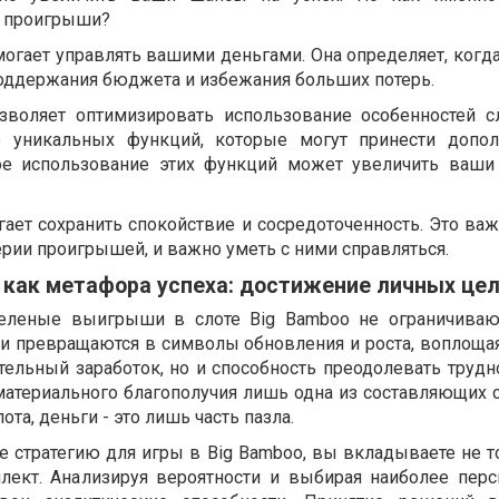
 проигрыши?
могает управлять вашими деньгами. Она определяет, когд
поддержания бюджета и избежания больших потерь.
озволяет оптимизировать использование особенностей сл
о уникальных функций, которые могут принести допол
е использование этих функций может увеличить ваши
гает сохранить спокойствие и сосредоточенность. Это важ
ерии проигрышей, и важно уметь с ними справляться.
как метафора успеха: достижение личных це
зеленые выигрыши в слоте Big Bamboo не ограничиваю
и превращаются в символы обновления и роста, воплощая
ельный заработок, но и способность преодолевать трудно
атериального благополучия лишь одна из составляющих сч
ота, деньги - это лишь часть пазла.
е стратегию для игры в Big Bamboo, вы вкладываете не т
ллект. Анализируя вероятности и выбирая наиболее пер