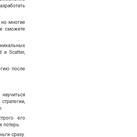
зработать
 но многие
не сможете
уникальных
и Scatter,
егию после
научиться
стратегии,
.
трого его
 потерь.
ньги сразу.