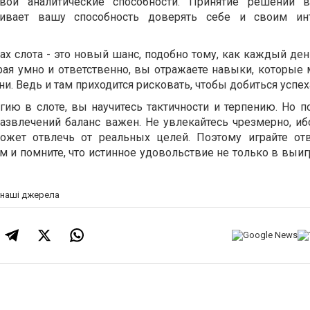
вои аналитические способности. Принятие решений в
вивает вашу способность доверять себе и своим ин
х слота - это новый шанс, подобно тому, как каждый ден
ая умно и ответственно, вы отражаете навыки, которые 
и. Ведь и там приходится рисковать, чтобы добиться успех
егию в слоте, вы научитесь тактичности и терпению. Но п
азвлечений баланс важен. Не увлекайтесь чрезмерно, и
ожет отвлечь от реальных целей. Поэтому играйте отв
 и помните, что истинное удовольствие не только в выиг
а наші джерела