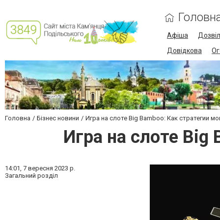
Головн
Афіша
Дозві
Довідкова
Ог
Головна
Бізнес новини
Игра на слоте Big Bamboo: Как стратегии мо
Игра на слоте Big
14:01,
7 вересня 2023 р.
Загальний розділ