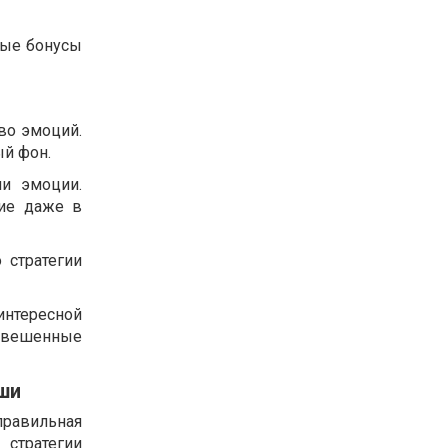
ные бонусы
во эмоций.
ый фон.
ши эмоции.
вие даже в
 стратегии
 интересной
взвешенные
ши
равильная
стратегии