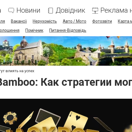
а
Новини
Довідник
Реклама н
лля
Вакансії
Нерухомість
Авто / Мото
Фотозвіти
Карта 
олошення
Помічник
Питання-Відповідь
гут влиять на успех
 Bamboo: Как стратегии мог