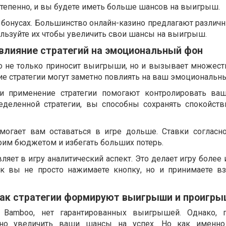
степенно, и вы будете иметь больше шансов на выигрыш.
о бонусах. Большинство онлайн-казино предлагают различ
ользуйте их чтобы увеличить свои шансы на выигрыш.
 влияние стратегий на эмоциональный фон
oo не только приносит выигрыши, но и вызывает множест
ие стратегии могут заметно повлиять на ваш эмоциональн
 и применение стратегии помогают контролировать ва
еделенной стратегии, вы способны сохранять спокойст
омогает вам оставаться в игре дольше. Ставки согласно
оим бюджетом и избегать больших потерь.
вляет в игру аналитический аспект. Это делает игру более
как вы не просто нажимаете кнопку, но и принимаете 
 как стратегии формируют выигрыши и проигры
g Bamboo, нет гарантированных выигрышей. Однако, п
тно увеличить ваши шансы на успех. Но как именно 