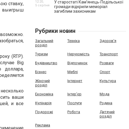
12:20,
У старостаті Кам’янець-Подільської
ою ставку,
5 серпня
громади відкрили меморіал
а выигрыш
загиблим захисникам
Рубрики новин
е возможно.
зобраться,
Загальний
Техніка
Здоров'я
розділ
Туризм
Нерухомість
Транспорт
оку (RTP).
случае Big
Будівництво
Відпочинок
Розваги
о доллара,
Бізнес
Меблі
Спорт
ределяется
Жіночий
Інтернет
Культура
розділ
 несколько
Економіка
Інтер'єр
Мода
ысить ваши
шей, и все
Кулінарія
Послуги
Родина
Подорожі
Робота
Дитячий
розділ
Реклама
 применение