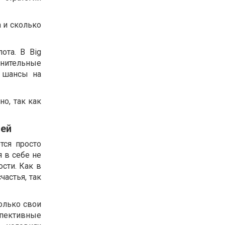
а и сколько
ота. В Big
нительные
 шансы на
но, так как
лей
тся просто
 в себе не
сти. Как в
астья, так
олько свои
спективные