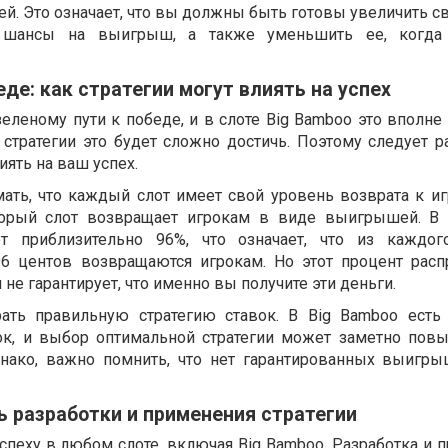
. Это означает, что вы должны быть готовы увеличить св
 шансы на выигрыш, а также уменьшить ее, когд
де: как стратегии могут влиять на успех
зеленому пути к победе, и в слоте Big Bamboo это вполн
стратегии это будет сложно достичь. Поэтому следует ра
иять на ваш успех.
ать, что каждый слот имеет свой уровень возврата к игр
торый слот возвращает игрокам в виде выигрышей. В 
т приблизительно 96%, что означает, что из каждог
96 центов возвращаются игрокам. Но этот процент расп
не гарантирует, что именно вы получите эти деньги.
ать правильную стратегию ставок. В Big Bamboo есть
ок, и выбор оптимальной стратегии может заметно пов
ако, важно помнить, что нет гарантированных выигры
ь разработки и применения стратегии
успеху в любом слоте, включая Big Bamboo. Разработка и