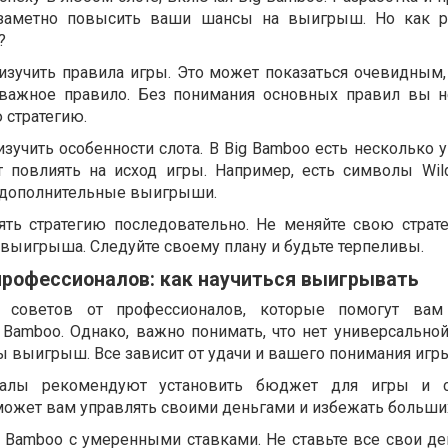
 заметно повысить ваши шансы на выигрыш. Но как ра
?
изучить правила игры. Это может показаться очевидным,
 важное правило. Без понимания основных правил вы 
 стратегию.
зучить особенности слота. В Big Bamboo есть несколько 
 повлиять на исход игры. Например, есть символы Wild 
 дополнительные выигрыши.
ять стратегию последовательно. Не меняйте свою страт
выигрыша. Следуйте своему плану и будьте терпеливы.
профессионалов: как научиться выигрывать
 советов от профессионалов, которые помогут вам 
Bamboo. Однако, важно понимать, что нет универсальной 
ы выигрыш. Все зависит от удачи и вашего понимания игры
налы рекомендуют установить бюджет для игры и с
может вам управлять своими деньгами и избежать больших
g Bamboo с умеренными ставками. Не ставьте все свои де