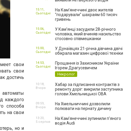
виявили нетверезого водія
15:11,
На Камʼянеччині двоє жителів
Сьогодні
"подарували" шахраям 60 тисяч
гривень
15:06,
У Камʼянці засудили 28-річного
Сьогодні
чоловіка, який вчиняв насильство
стосовно співмешканки
15:00,
У Дунаївцях 21-річна дівчина двічі
Сьогодні
обікрала магазин цифрової техніки
14:53,
Прощання із Захисником України
имеет свои
Сьогодні
Ігорем Драгусевичем
овать свои
Некролог
ак достичь
10:18,
Хабар за підписання контрактів з
Вчора
ремонту доріг: викрили заступника
е автоматы
голови Хмельницької ОВА
од каждого
09:59,
На Хмельниччині дозволили
го способа
Вчора
полювати на пернату дичину
ять на свои
13:20,
На Камʼянеччині зупинили п'яного
5 серпня
водія Audi
отерь, но и