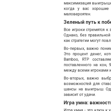
максимизация выигрышей
когда у вас хорошие
маловероятен.
Зеленый путь к побе
Все игроки стремятся к 
Однако, без правильной 
как стратегии могут повл
Во-первых, важно поним
Это процент денег, ко
Bamboo, RTP составляе
поставленного на кон, 
между всеми игроками и 
Во-вторых, важно выбр
возможностей для став
шансы на выигрыш. Одн
зависит от удачи.
Игра умна: важност
Игра умна - это ключ к 