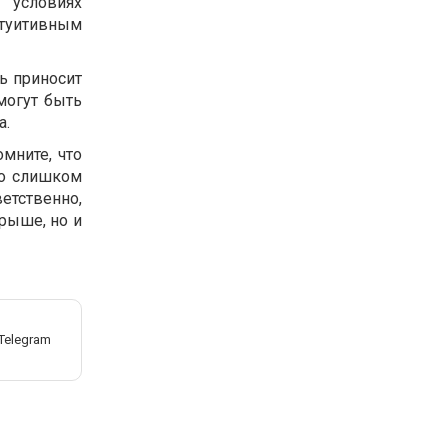
 условиях
туитивным
ь приносит
могут быть
а.
омните, что
бо слишком
етственно,
рыше, но и