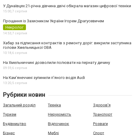
У Дунаївцях 21-річна дівчина двічі обікрала магазин цифрової техніки
15:00,
7 серпня
Прощання із Захисником України Ігорем Драгусевичем
Некролог
14:53,
7 серпня
Хабар за підписання контрактів з ремонту доріг: викрили заступника
голови Хмельницької ОВА
10:18,
6 серпня
На Хмельниччині дозволили полювати на пернату дичину
09:59,
6 серпня
На Камʼянеччині зупинили п'яного водія Audi
13:20,
5 серпня
Рубрики новин
Загальний розділ
Техніка
Здоров'я
Туризм
Нерухомість
Транспорт
Будівництво
Відпочинок
Розваги
Бізнес
Меблі
Спорт