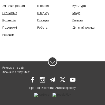
Жіночий розділ
Інтернет
Культура
Економіка
Інтер'єр
Мода
Кулінарія
Послуги
Родина
Подорожі
Робота
Дитячий розділ
Реклама
Реклама на сайті
Франшиза "CitySites"
Про нас
Контакти
Автори проєкту