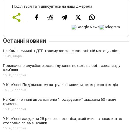
Поділіться та підписуйтесь на наші джерела
Останні новини
На Кам’янеччині в ДТП травмувався неповнолітній мотоцикліст
11:49,
Вчора
Призначено службове розслідування пожежі на сміттєзвалищі у
Кам’янці
15:30,
7 серпня
У Кам’янці-Подільському патрульні виявили нетверезого водія
15:21,
7 серпня
На Камʼянеччині двоє жителів "подарували" шахраям 60 тисяч
гривень
15:11,
7 серпня
У Камʼянці засудили 28-річного чоловіка, який вчиняв насильство
стосовно співмешканки
15:06,
7 серпня