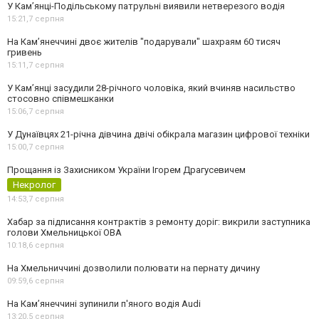
У Кам’янці-Подільському патрульні виявили нетверезого водія
15:21,
7 серпня
На Камʼянеччині двоє жителів "подарували" шахраям 60 тисяч
гривень
15:11,
7 серпня
У Камʼянці засудили 28-річного чоловіка, який вчиняв насильство
стосовно співмешканки
15:06,
7 серпня
У Дунаївцях 21-річна дівчина двічі обікрала магазин цифрової техніки
15:00,
7 серпня
Прощання із Захисником України Ігорем Драгусевичем
Некролог
14:53,
7 серпня
Хабар за підписання контрактів з ремонту доріг: викрили заступника
голови Хмельницької ОВА
10:18,
6 серпня
На Хмельниччині дозволили полювати на пернату дичину
09:59,
6 серпня
На Камʼянеччині зупинили п'яного водія Audi
13:20,
5 серпня