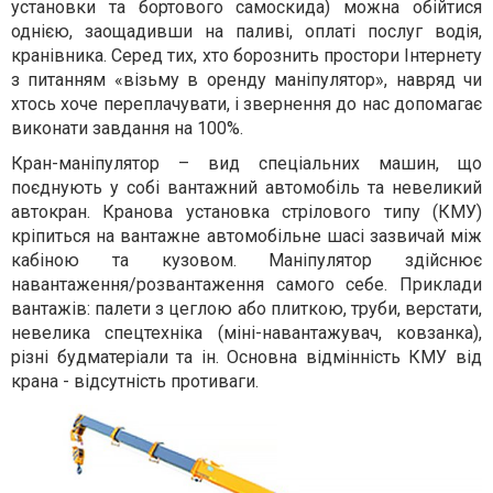
установки та бортового самоскида) можна обійтися
однією, заощадивши на паливі, оплаті послуг водія,
кранівника. Серед тих, хто борознить простори Інтернету
з питанням «візьму в оренду маніпулятор», навряд чи
хтось хоче переплачувати, і звернення до нас допомагає
виконати завдання на 100%.
Кран-маніпулятор – вид спеціальних машин, що
поєднують у собі вантажний автомобіль та невеликий
автокран. Кранова установка стрілового типу (КМУ)
кріпиться на вантажне автомобільне шасі зазвичай між
кабіною та кузовом. Маніпулятор здійснює
навантаження/розвантаження самого себе. Приклади
вантажів: палети з цеглою або плиткою, труби, верстати,
невелика спецтехніка (міні-навантажувач, ковзанка),
різні будматеріали та ін. Основна відмінність КМУ від
крана - відсутність противаги.