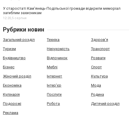
У старостаті Кам’янець-Подільської громади відкрили меморіал
загиблим захисникам
12:20,
5 серпня
Рубрики новин
Загальний розділ
Техніка
Здоров'я
Туризм
Нерухомість
Транспорт
Будівництво
Відпочинок
Розваги
Бізнес
Меблі
Спорт
Жіночий розділ
Інтернет
Культура
Економіка
Інтер'єр
Мода
Кулінарія
Послуги
Родина
Подорожі
Робота
Дитячий розділ
Реклама