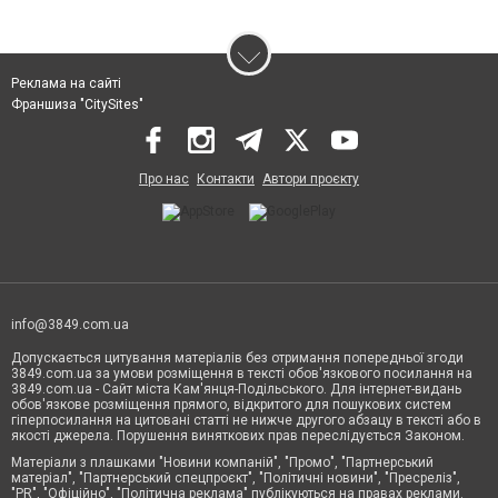
Реклама на сайті
Франшиза "CitySites"
Про нас
Контакти
Автори проєкту
info@3849.com.ua
Допускається цитування матеріалів без отримання попередньої згоди
3849.com.ua за умови розміщення в тексті обов'язкового посилання на
3849.com.ua - Сайт міста Кам'янця-Подільського. Для інтернет-видань
обов'язкове розміщення прямого, відкритого для пошукових систем
гіперпосилання на цитовані статті не нижче другого абзацу в тексті або в
якості джерела. Порушення виняткових прав переслідується Законом.
Матеріали з плашками "Новини компаній", "Промо", "Партнерський
матеріал", "Партнерський спецпроєкт", "Політичні новини", "Пресреліз",
"PR", "Офіційно", "Політична реклама" публікуються на правах реклами.