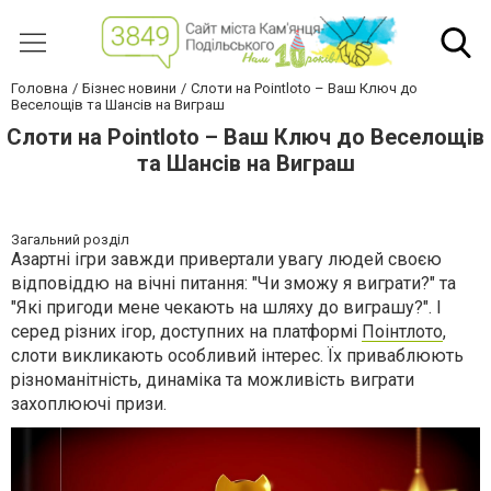
Головна
Бізнес новини
Слоти на Pointloto – Ваш Ключ до
Веселощів та Шансів на Виграш
Слоти на Pointloto – Ваш Ключ до Веселощів
та Шансів на Виграш
Загальний розділ
Азартні ігри завжди привертали увагу людей своєю
відповіддю на вічні питання: "Чи зможу я виграти?" та
"Які пригоди мене чекають на шляху до виграшу?". І
серед різних ігор, доступних на платформі
Поінтлото
,
слоти викликають особливий інтерес. Їх приваблюють
різноманітність, динаміка та можливість виграти
захоплюючі призи.