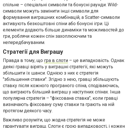
спільне – спеціальні символи та бонусні раунди. Wild-
символи можуть замінити інші символи для
формування виграшних комбінацій, а Scatter-символи
активують безкоштовні спіни або бонусні ігри. Ці
елементи додають більше динаміки та можливостей до
гри, роблячи кожен спін захоплюючим та
непередбачуваним.
Стратегії для Виграшу
Правда в тому, що
гра в слоти
– це випадковість. Однак
деякі гравці вірять у виграшні стратегії, які можуть
збільшити їх шанси. Однією з них є стратегія
"збільшення ставки". Згідно з нею, гравці збільшують
ставку після кожного програного спіна, сподіваючись,
що виграють більший виграш у наступних спінах. Інша
популярна стратегія – "фіксована ставка", коли гравці
визначають фіксовану суму ставки та грають на ній
протягом деякого часу.
Важливо розуміти, що жодна стратегія не може
гарантувати виграш. Слоти є грою випадковості, і кожен