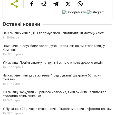
Останні новини
На Кам’янеччині в ДТП травмувався неповнолітній мотоцикліст
11:49,
Вчора
Призначено службове розслідування пожежі на сміттєзвалищі у
Кам’янці
15:30,
7 серпня
У Кам’янці-Подільському патрульні виявили нетверезого водія
15:21,
7 серпня
На Камʼянеччині двоє жителів "подарували" шахраям 60 тисяч
гривень
15:11,
7 серпня
У Камʼянці засудили 28-річного чоловіка, який вчиняв насильство
стосовно співмешканки
15:06,
7 серпня
У Дунаївцях 21-річна дівчина двічі обікрала магазин цифрової техніки
15:00,
7 серпня