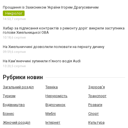
Прощання із Захисником України Ігорем Драгусевичем
Некролог
14:53,
7 серпня
Хабар за підписання контрактів з ремонту доріг: викрили заступника
голови Хмельницької ОВА
10:18,
6 серпня
На Хмельниччині дозволили полювати на пернату дичину
09:59,
6 серпня
На Камʼянеччині зупинили п'яного водія Audi
13:20,
5 серпня
Рубрики новин
Загальний розділ
Техніка
Здоров'я
Туризм
Нерухомість
Транспорт
Будівництво
Відпочинок
Розваги
Бізнес
Меблі
Спорт
Жіночий розділ
Інтернет
Культура