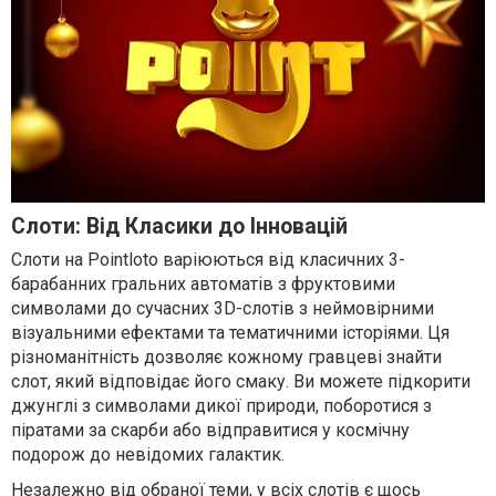
Слоти: Від Класики до Інновацій
Слоти на Pointloto варіюються від класичних 3-
барабанних гральних автоматів з фруктовими
символами до сучасних 3D-слотів з неймовірними
візуальними ефектами та тематичними історіями. Ця
різноманітність дозволяє кожному гравцеві знайти
слот, який відповідає його смаку. Ви можете підкорити
джунглі з символами дикої природи, поборотися з
піратами за скарби або відправитися у космічну
подорож до невідомих галактик.
Незалежно від обраної теми, у всіх слотів є щось