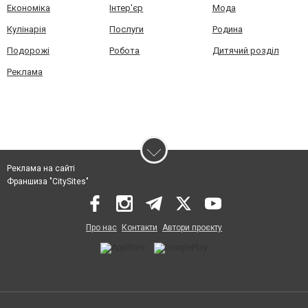
Економіка
Інтер'єр
Мода
Кулінарія
Послуги
Родина
Подорожі
Робота
Дитячий розділ
Реклама
Реклама на сайті
Франшиза "CitySites"
Про нас
Контакти
Автори проєкту