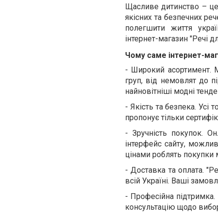
Щасливе дитинство – це 
якісних та безпечних ре
полегшити життя украї
інтернет-магазин "Речі дл
Чому саме інтернет-маг
-
Широкий асортимент. М
груп, від немовлят до п
найновітніші модні тенден
-
Якість та безпека. Усі 
пропонує тільки сертифік
-
Зручність покупок. О
інтерфейс сайту, можлив
цінами роблять покупки
-
Доставка та оплата. "Р
всій Україні. Ваші замов
-
Професійна підтримка. 
консультацію щодо вибо