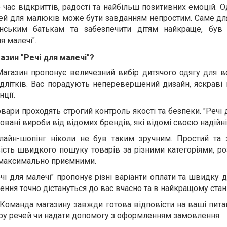
час відкриттів, радості та найбільш позитивних емоцій. О
чей для малюків може бути завданням непростим. Саме дл
нським батькам та забезпечити дітям найкраще, був
я малечі".
азин "Речі для малечі"?
агазин пропонує величезний вибір дитячого одягу для вс
ідлітків. Вас порадують неперевершений дизайн, яскраві
ції.
товари проходять строгий контроль якості та безпеки. "Речі 
овані вироби від відомих брендів, які відомі своєю надійн
нлайн-шопінг ніколи не був таким зручним. Простий та 
ість швидкого пошуку товарів за різними категоріями, р
 максимально приємними.
ечі для малечі" пропонує різні варіанти оплати та швидку 
лення точно дістануться до вас вчасно та в найкращому стані
Команда магазину завжди готова відповісти на ваші пита
ру речей чи надати допомогу з оформленням замовлення.