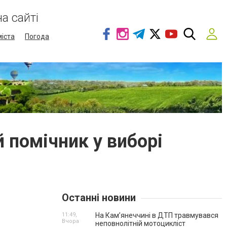
а сайті
міста
Погода
й помічник у виборі
Останні новини
11:49,
На Кам’янеччині в ДТП травмувався
Вчора
неповнолітній мотоцикліст