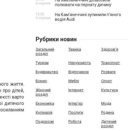
На Хмельниччині дозволили
6 серпня
полювати на пернату дичину
13:20,
На Камʼянеччині зупинили п'яного
5 серпня
водія Audi
Рубрики новин
Загальний
Техніка
Здоров'я
розділ
Туризм
Нерухомість
Транспорт
Будівництво
Відпочинок
Розваги
Бізнес
Меблі
Спорт
ого життя.
 про дітей,
Жіночий
Інтернет
Культура
розділ
ексті варто
рі дитячого
Економіка
Інтер'єр
Мода
осиланням
Кулінарія
Послуги
Родина
Подорожі
Робота
Дитячий
розділ