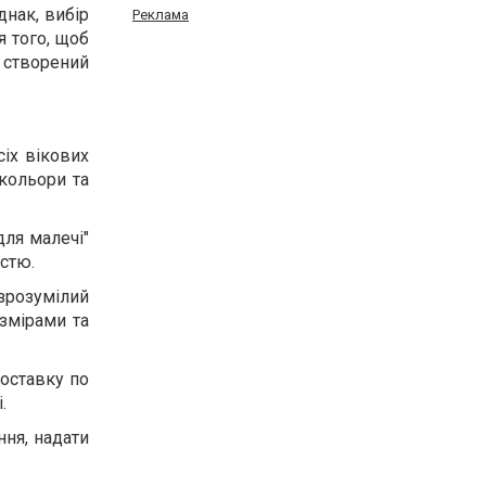
днак, вибір
Реклама
я того, щоб
 створений
іх вікових
 кольори та
для малечі"
істю.
зрозумілий
озмірами та
доставку по
.
ння, надати