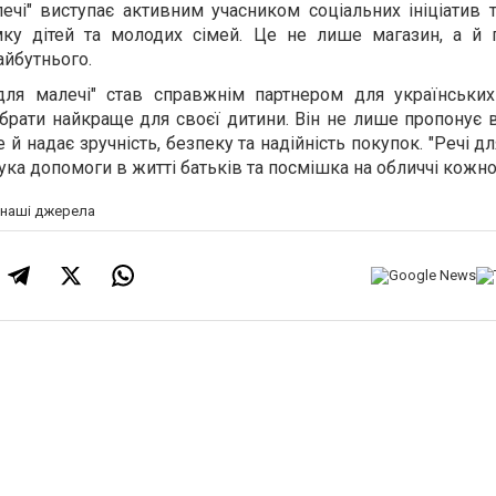
лечі" виступає активним учасником соціальних ініціатив 
мку дітей та молодих сімей. Це не лише магазин, а й 
йбутнього.
 для малечі" став справжнім партнером для українських
брати найкраще для своєї дитини. Він не лише пропонує 
е й надає зручність, безпеку та надійність покупок. "Речі дл
рука допомоги в житті батьків та посмішка на обличчі кожно
а наші джерела