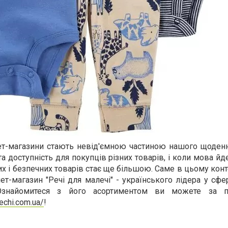
нет-магазини стають невід'ємною частиною нашого щоденн
а доступність для покупців різних товарів, і коли мова йде
их і безпечних товарів стає ще більшою. Саме в цьому конт
ет-магазин "Речі для малечі" - українського лідера у сфе
 Ознайомитеся з його асортиментом ви можете за п
echi.com.ua/
!