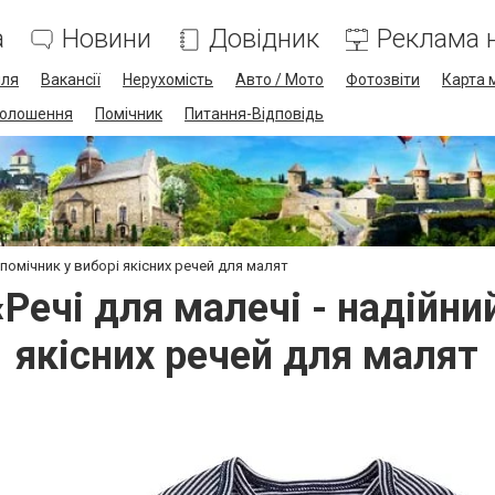
а
Новини
Довідник
Реклама н
лля
Вакансії
Нерухомість
Авто / Мото
Фотозвіти
Карта 
олошення
Помічник
Питання-Відповідь
 помічник у виборі якісних речей для малят
Речі для малечі - надійни
якісних речей для малят