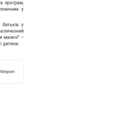
та програм,
помічник у
 батьків у
величезний
я малечі" –
ї дитини.