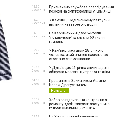
15:30,
Призначено службове розслідування
7 серпня
пожежі на сміттєзвалищі у Кам’янці
15:21,
У Кам’янці-Подільському патрульні
7 серпня
виявили нетверезого водія
15:11,
На Камʼянеччині двоє жителів
7 серпня
"подарували" шахраям 60 тисяч
гривень
15:06,
У Камʼянці засудили 28-річного
7 серпня
чоловіка, який вчиняв насильство
стосовно співмешканки
15:00,
У Дунаївцях 21-річна дівчина двічі
7 серпня
обікрала магазин цифрової техніки
14:53,
Прощання із Захисником України
7 серпня
Ігорем Драгусевичем
Некролог
10:18,
Хабар за підписання контрактів з
6 серпня
ремонту доріг: викрили заступника
голови Хмельницької ОВА
09:59,