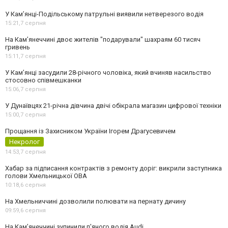
У Кам’янці-Подільському патрульні виявили нетверезого водія
15:21,
7 серпня
На Камʼянеччині двоє жителів "подарували" шахраям 60 тисяч
гривень
15:11,
7 серпня
У Камʼянці засудили 28-річного чоловіка, який вчиняв насильство
стосовно співмешканки
15:06,
7 серпня
У Дунаївцях 21-річна дівчина двічі обікрала магазин цифрової техніки
15:00,
7 серпня
Прощання із Захисником України Ігорем Драгусевичем
Некролог
14:53,
7 серпня
Хабар за підписання контрактів з ремонту доріг: викрили заступника
голови Хмельницької ОВА
10:18,
6 серпня
На Хмельниччині дозволили полювати на пернату дичину
09:59,
6 серпня
На Камʼянеччині зупинили п'яного водія Audi