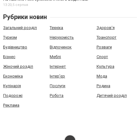
13:20,
5 серпня
Рубрики новин
Загальний розділ
Техніка
Здоров'я
Туризм
Нерухомість
Транспорт
Будівництво
Відпочинок
Розваги
Бізнес
Меблі
Спорт
Жіночий розділ
Інтернет
Культура
Економіка
Інтер'єр
Мода
Кулінарія
Послуги
Родина
Подорожі
Робота
Дитячий розділ
Реклама