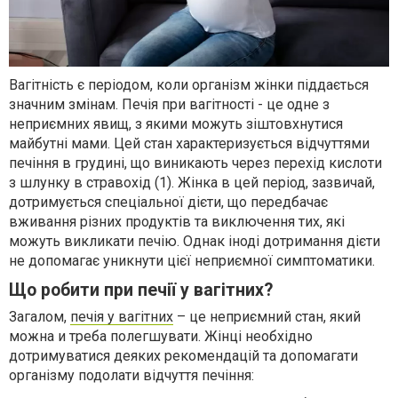
Вагітність є періодом, коли організм жінки піддається
значним змінам. Печія при вагітності - це одне з
неприємних явищ, з якими можуть зіштовхнутися
майбутні мами. Цей стан характеризується відчуттями
печіння в грудині, що виникають через перехід кислоти
з шлунку в стравохід (1). Жінка в цей період, зазвичай,
дотримується спеціальної дієти, що передбачає
вживання різних продуктів та виключення тих, які
можуть викликати печію. Однак іноді дотримання дієти
не допомагає уникнути цієї неприємної симптоматики.
Що робити при печії у вагітних?
Загалом,
печія у вагітних
– це неприємний стан, який
можна и треба полегшувати. Жінці необхідно
дотримуватися деяких рекомендацій та допомагати
організму подолати відчуття печіння: