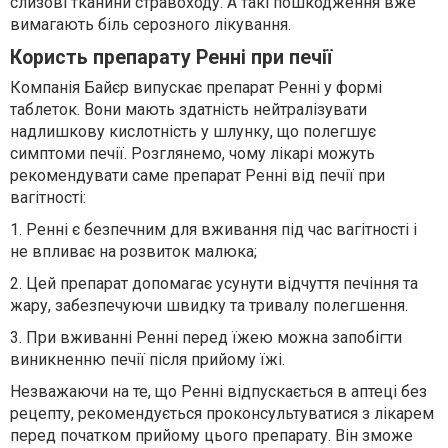
слизові тканини стравоходу. А такі пошкодження вже
вимагають біль серозного лікування.
Користь препарату Ренні при печії
Компанія Байєр випускає препарат Ренні у формі
таблеток. Вони мають здатність нейтралізувати
надлишкову кислотність у шлунку, що полегшує
симптоми печії. Розглянемо, чому лікарі можуть
рекомендувати саме препарат Ренні від печії при
вагітності:
1. Ренні є безпечним для вживання під час вагітності і
не впливає на розвиток малюка;
2. Цей препарат допомагає усунути відчуття печіння та
жару, забезпечуючи швидку та тривалу полегшення.
3. При вживанні Ренні перед їжею можна запобігти
виникненню печії після прийому їжі.
Незважаючи на те, що Ренні відпускається в аптеці без
рецепту, рекомендується проконсультуватися з лікарем
перед початком прийому цього препарату. Він зможе