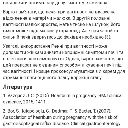
встановити оптимальну дозу і частоту вживання.
Варто пам’ятати, що печія при вагітності не вказує на
відхилення в матері чи малюка. В другій половині
вагітності малюк зростає, матка тисне на шлунок, його
вміст може підніматись у стравохід. Але при частій та
сильній печії звернутись до фахівця необхідно (3).
Узагалі, використання Ренні при вагітності може
допомогти жінкам знизити неприємні симптоми печії та
полегшити їхнє самопочуття. Однак, варто пам'ятати, що
цей препарат не є єдиним способом лікування печії під
час вагітності, і краще проконсультуватися з лікарем для
отримання повноцінного плану корекції стану.
Література
1. Vazquez J. C. (2015). Heartburn in pregnancy. BMJ clinical
evidence, 2015, 1411.
2. Bor, S., Kitapcioglu, G., Dettmar, P., & Baxter, T. (2007).
Association of heartburn during pregnancy with the risk of
gastroesophageal reflux disease. Clinical gastroenterology