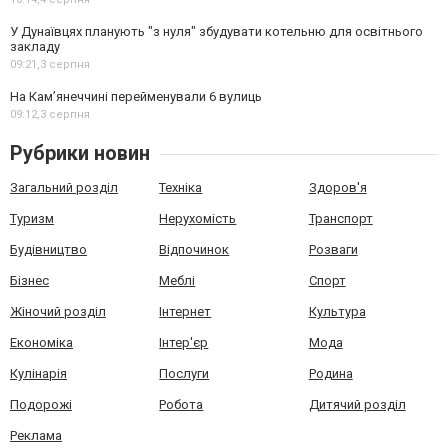
У Дунаївцях планують "з нуля" збудувати котельню для освітнього
закладу
09:21,
3 серпня
На Камʼянеччині перейменували 6 вулиць
09:12,
3 серпня
Рубрики новин
Загальний розділ
Техніка
Здоров'я
Туризм
Нерухомість
Транспорт
Будівництво
Відпочинок
Розваги
Бізнес
Меблі
Спорт
Жіночий розділ
Інтернет
Культура
Економіка
Інтер'єр
Мода
Кулінарія
Послуги
Родина
Подорожі
Робота
Дитячий розділ
Реклама