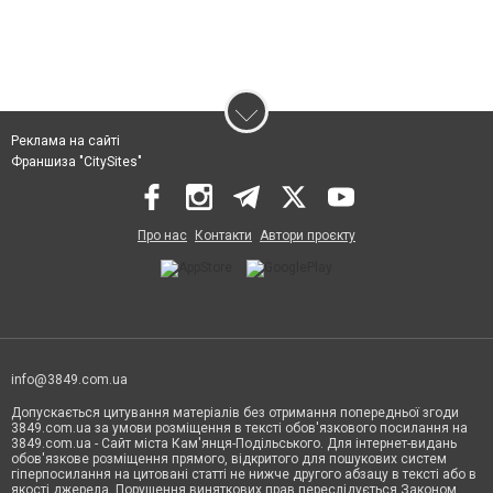
Реклама на сайті
Франшиза "CitySites"
Про нас
Контакти
Автори проєкту
info@3849.com.ua
Допускається цитування матеріалів без отримання попередньої згоди
3849.com.ua за умови розміщення в тексті обов'язкового посилання на
3849.com.ua - Сайт міста Кам'янця-Подільського. Для інтернет-видань
обов'язкове розміщення прямого, відкритого для пошукових систем
гіперпосилання на цитовані статті не нижче другого абзацу в тексті або в
якості джерела. Порушення виняткових прав переслідується Законом.