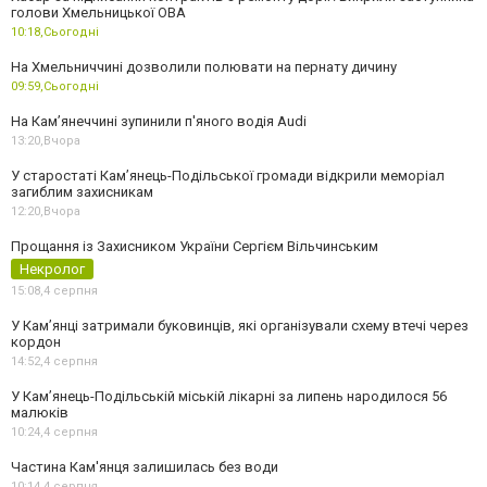
голови Хмельницької ОВА
10:18,
Сьогодні
На Хмельниччині дозволили полювати на пернату дичину
09:59,
Сьогодні
На Камʼянеччині зупинили п'яного водія Audi
13:20,
Вчора
У старостаті Кам’янець-Подільської громади відкрили меморіал
загиблим захисникам
12:20,
Вчора
Прощання із Захисником України Сергієм Вільчинським
Некролог
15:08,
4 серпня
У Кам’янці затримали буковинців, які організували схему втечі через
кордон
14:52,
4 серпня
У Кам’янець-Подільській міській лікарні за липень народилося 56
малюків
10:24,
4 серпня
Частина Кам'янця залишилась без води
10:14,
4 серпня