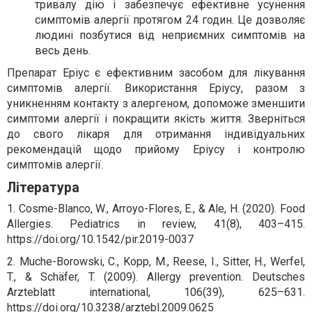
тривалу дію і забезпечує ефективне усунення
симптомів алергії протягом 24 годин. Це дозволяє
людині позбутися від неприємних симптомів на
весь день.
Препарат Еріус є ефективним засобом для лікування
симптомів алергії. Використання Еріусу, разом з
уникненням контакту з алергеном, допоможе зменшити
симптоми алергії і покращити якість життя. Зверніться
до свого лікаря для отримання індивідуальних
рекомендацій щодо прийому Еріусу і контролю
симптомів алергії.
Література
1. Cosme-Blanco, W., Arroyo-Flores, E., & Ale, H. (2020). Food
Allergies. Pediatrics in review, 41(8), 403–415.
https://doi.org/10.1542/pir.2019-0037
2. Muche-Borowski, C., Kopp, M., Reese, I., Sitter, H., Werfel,
T., & Schäfer, T. (2009). Allergy prevention. Deutsches
Arzteblatt international, 106(39), 625–631.
https://doi.org/10.3238/arztebl.2009.0625