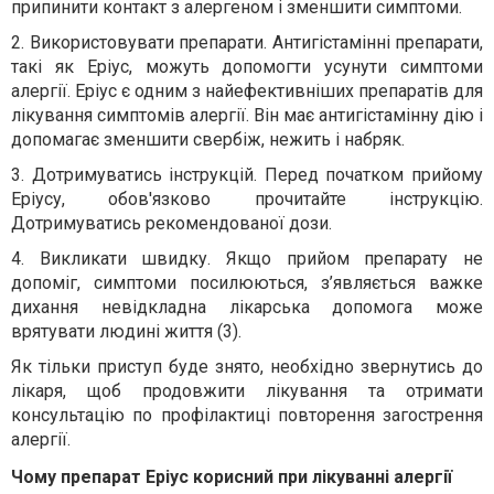
припинити контакт з алергеном і зменшити симптоми.
2. Використовувати препарати. Антигістамінні препарати,
такі як Еріус, можуть допомогти усунути симптоми
алергії. Еріус є одним з найефективніших препаратів для
лікування симптомів алергії. Він має антигістамінну дію і
допомагає зменшити свербіж, нежить і набряк.
3. Дотримуватись інструкцій. Перед початком прийому
Еріусу, обов'язково прочитайте інструкцію.
Дотримуватись рекомендованої дози.
4. Викликати швидку. Якщо прийом препарату не
допоміг, симптоми посилюються, з’являється важке
дихання невідкладна лікарська допомога може
врятувати людині життя (3).
Як тільки приступ буде знято, необхідно звернутись до
лікаря, щоб продовжити лікування та отримати
консультацію по профілактиці повторення загострення
алергії.
Чому препарат Еріус корисний при лікуванні алергії