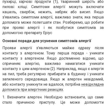
пухирці, харчові продукти (1), тваринний шерсть або
пилові кліщі. Симптоми алергії можуть включати
кашель, свербіж, нежить, набряк або висип. Якщо
з’явились симптоми алергії, важливо знати, яка перша
допомога може полегшати стан. Розберемо, що робити
при прояві алергії і як позбутися симптомів за
допомогою препарату Еріус
Основні поради для усунення симптомів алергії
Прояви алергії з’являються майже одразу після
контакту з алергеном. Тому перша порада - уникати
контакту з алергеном. Якщо достеменно відомо, що
спричиняє алергію, важливо намагатися уникати
контакту з цим алергеном (2). Наприклад, якщо є алергія
на пил, треба регулярно прибирати в будинку і уникати
запиленого середовища. Якщо ж алерген невідомий,
або контакту уникнути не вдалося, потрібна
невідкладна
допомога при алергічних реакціях
.
1. Визначити алерген. Необхідно встановити, що саме
стало причиною приступу. Це може допомогти