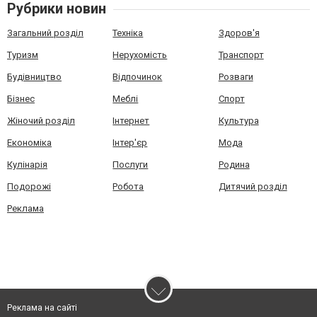
Рубрики новин
Загальний розділ
Техніка
Здоров'я
Туризм
Нерухомість
Транспорт
Будівництво
Відпочинок
Розваги
Бізнес
Меблі
Спорт
Жіночий розділ
Інтернет
Культура
Економіка
Інтер'єр
Мода
Кулінарія
Послуги
Родина
Подорожі
Робота
Дитячий розділ
Реклама
Реклама на сайті