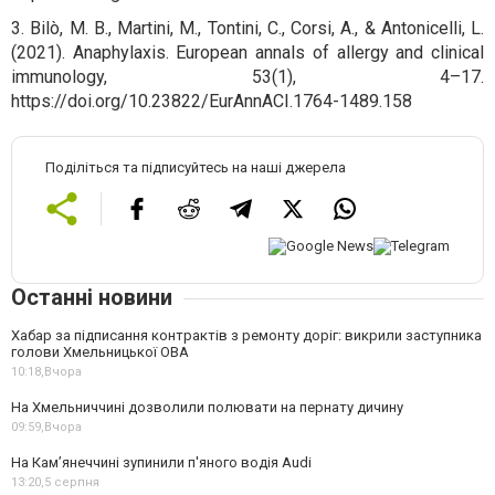
3. Bilò, M. B., Martini, M., Tontini, C., Corsi, A., & Antonicelli, L.
(2021). Anaphylaxis. European annals of allergy and clinical
immunology, 53(1), 4–17.
https://doi.org/10.23822/EurAnnACI.1764-1489.158
Поділіться та підписуйтесь на наші джерела
Останні новини
Хабар за підписання контрактів з ремонту доріг: викрили заступника
голови Хмельницької ОВА
10:18,
Вчора
На Хмельниччині дозволили полювати на пернату дичину
09:59,
Вчора
На Камʼянеччині зупинили п'яного водія Audi
13:20,
5 серпня