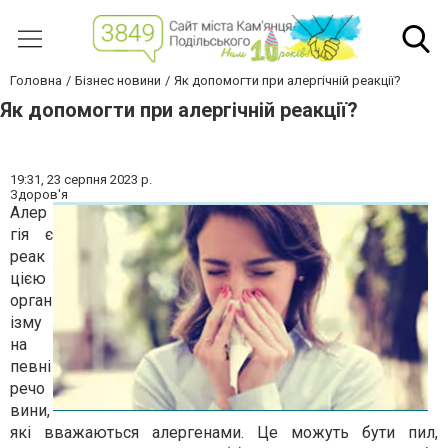
Головна
Бізнес новини
Як допомогти при алергічній реакції?
Як допомогти при алергічній реакції?
19:31,
23 серпня 2023 р.
Здоров'я
Алер
гія є
реак
цією
орган
ізму
на
певні
речо
вини,
які вважаються алергенами. Це можуть бути пил,