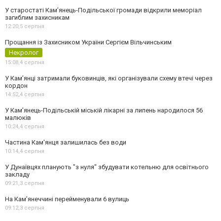
У старостаті Кам’янець-Подільської громади відкрили меморіал
загиблим захисникам
12:20,
5 серпня
Прощання із Захисником України Сергієм Вільчинським
Некролог
15:08,
4 серпня
У Кам’янці затримали буковинців, які організували схему втечі через
кордон
14:52,
4 серпня
У Кам’янець-Подільській міській лікарні за липень народилося 56
малюків
10:24,
4 серпня
Частина Кам'янця залишилась без води
10:14,
4 серпня
У Дунаївцях планують "з нуля" збудувати котельню для освітнього
закладу
09:21,
3 серпня
На Камʼянеччині перейменували 6 вулиць
09:12,
3 серпня