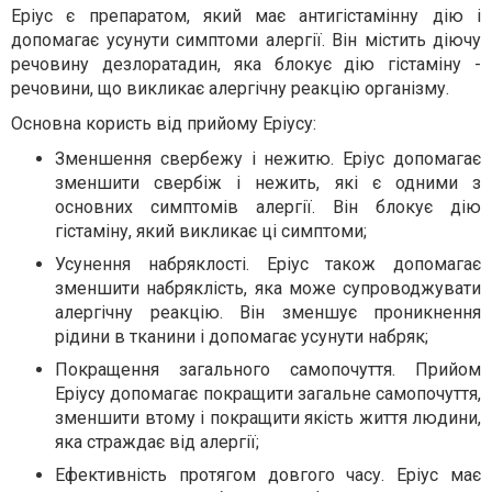
Еріус є препаратом, який має антигістамінну дію і
допомагає усунути симптоми алергії. Він містить діючу
речовину дезлоратадин, яка блокує дію гістаміну -
речовини, що викликає алергічну реакцію організму.
Основна користь від прийому Еріусу:
Зменшення свербежу і нежитю. Еріус допомагає
зменшити свербіж і нежить, які є одними з
основних симптомів алергії. Він блокує дію
гістаміну, який викликає ці симптоми;
Усунення набряклості. Еріус також допомагає
зменшити набряклість, яка може супроводжувати
алергічну реакцію. Він зменшує проникнення
рідини в тканини і допомагає усунути набряк;
Покращення загального самопочуття. Прийом
Еріусу допомагає покращити загальне самопочуття,
зменшити втому і покращити якість життя людини,
яка страждає від алергії;
Ефективність протягом довгого часу. Еріус має