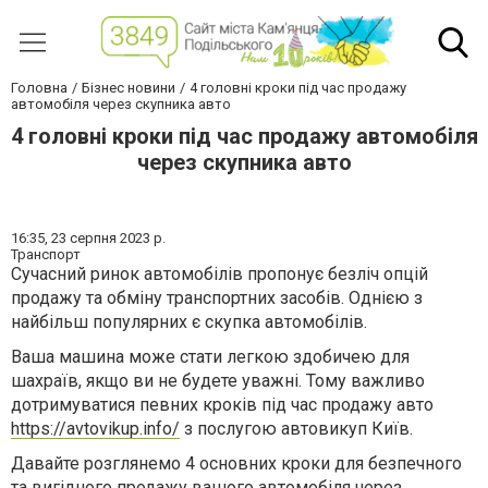
Головна
Бізнес новини
4 головні кроки під час продажу
автомобіля через скупника авто
4 головні кроки під час продажу автомобіля
через скупника авто
16:35,
23 серпня 2023 р.
Транспорт
Сучасний ринок автомобілів пропонує безліч опцій
продажу та обміну транспортних засобів. Однією з
найбільш популярних є скупка автомобілів.
Ваша машина може стати легкою здобичею для
шахраїв, якщо ви не будете уважні. Тому важливо
дотримуватися певних кроків під час продажу авто
https://avtovikup.info/
з послугою автовикуп Київ.
Давайте розглянемо 4 основних кроки для безпечного
та вигідного продажу вашого автомобіля через