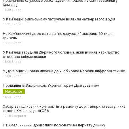
Призначено службове розслідування пожежі на сміттєзвалищі у
Кам’янці
15:30,
Вчора
У Кам’янці-Подільському патрульні виявили нетверезого водія
15:21,
Вчора
На Камʼянеччині двоє жителів "подарували" шахраям 60 тисяч
гривень
15:11,
Вчора
У Камʼянці засудили 28-річного чоловіка, який вчиняв насильство
стосовно співмешканки
15:06,
Вчора
У Дунаївцях 21-річна дівчина двічі обікрала магазин цифрової техніки
15:00,
Вчора
Прощання із Захисником України Ігорем Драгусевичем
Некролог
14:53,
Вчора
Хабар за підписання контрактів з ремонту доріг: викрили заступника
голови Хмельницької ОВА
10:18,
6 серпня
На Хмельниччині дозволили полювати на пернату дичину