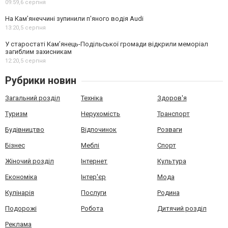
09:59,
6 серпня
На Камʼянеччині зупинили п'яного водія Audi
13:20,
5 серпня
У старостаті Кам’янець-Подільської громади відкрили меморіал
загиблим захисникам
12:20,
5 серпня
Рубрики новин
Загальний розділ
Техніка
Здоров'я
Туризм
Нерухомість
Транспорт
Будівництво
Відпочинок
Розваги
Бізнес
Меблі
Спорт
Жіночий розділ
Інтернет
Культура
Економіка
Інтер'єр
Мода
Кулінарія
Послуги
Родина
Подорожі
Робота
Дитячий розділ
Реклама